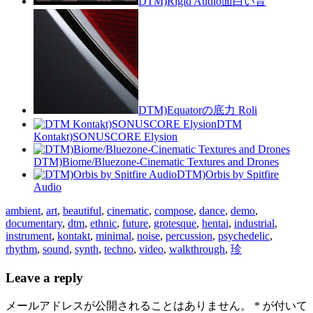
DTM)Rigid Audio面白い音
DTM)Equatorの底力 Roli
DTM
Kontakt)SONUSCORE Elysion
DTM)Biome/Bluezone-Cinematic Textures and Drones
DTM)Orbis by Spitfire
Audio
ambient
,
art
,
beautiful
,
cinematic
,
compose
,
dance
,
demo
,
documentary
,
dtm
,
ethnic
,
future
,
grotesque
,
hentai
,
industrial
,
instrument
,
kontakt
,
minimal
,
noise
,
percussion
,
psychedelic
,
rhythm
,
sound
,
synth
,
techno
,
video
,
walkthrough
,
珍
Leave a reply
メールアドレスが公開されることはありません。
*
が付いて