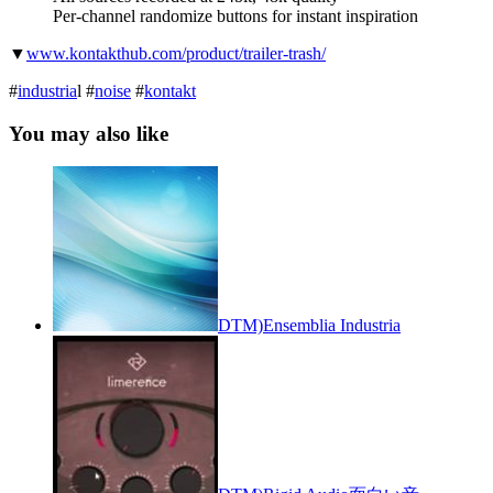
Per-channel randomize buttons for instant inspiration
▼
www.kontakthub.com/product/trailer-trash/
#
industria
l #
noise
#
kontakt
You may also like
DTM)Ensemblia Industria