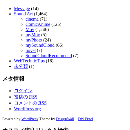
Message
(14)
Sound Art
(1,464)
cinema
(71)
ComicAnime
(125)
Mov
(1,246)
myMov
(5)
myPhoto
(24)
mySoundCloud
(66)
novel
(7)
SoundCloudRecommend
(7)
WebTechnicTips
(16)
未分類
(1)
メタ情報
ログイン
投稿の
RSS
コメントの
RSS
WordPress.org
Powered by
WordPress
. Theme by
DesignWall
. -
DW Fixel
.