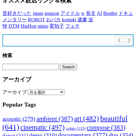
オススメ絞込リンク＆検索
昔好きだった
japan
amazon
アイドル
w
長文
AI
Beatles
ドキュ
メンタリー
ROBOT
おバカ
kontakt
遺書
追
悼
DTM
HipHop
piano
変拍子
フェチ
検索
アーカイブ
アーカイブ
Popular Tags
beautiful
art
(482)
ambient
(387)
acoustic
(279)
(641)
cinematic
(497)
compose
(383)
comic
(133)
documentary
(377)
dtm
(354)
demo
(310)
dance
(231)