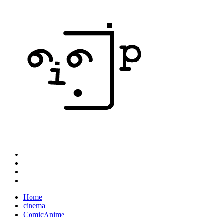
Home
cinema
ComicAnime