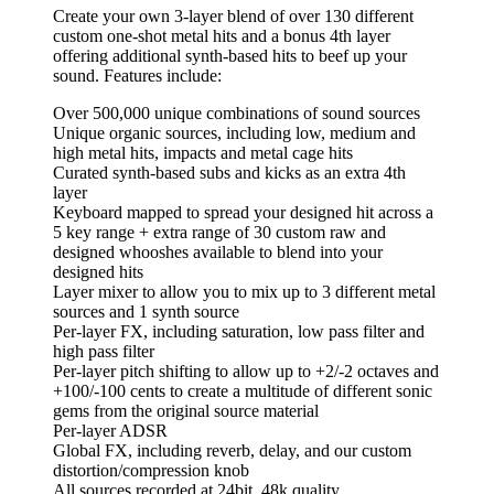
Create your own 3-layer blend of over 130 different
custom one-shot metal hits and a bonus 4th layer
offering additional synth-based hits to beef up your
sound. Features include:
Over 500,000 unique combinations of sound sources
Unique organic sources, including low, medium and
high metal hits, impacts and metal cage hits
Curated synth-based subs and kicks as an extra 4th
layer
Keyboard mapped to spread your designed hit across a
5 key range + extra range of 30 custom raw and
designed whooshes available to blend into your
designed hits
Layer mixer to allow you to mix up to 3 different metal
sources and 1 synth source
Per-layer FX, including saturation, low pass filter and
high pass filter
Per-layer pitch shifting to allow up to +2/-2 octaves and
+100/-100 cents to create a multitude of different sonic
gems from the original source material
Per-layer ADSR
Global FX, including reverb, delay, and our custom
distortion/compression knob
All sources recorded at 24bit, 48k quality