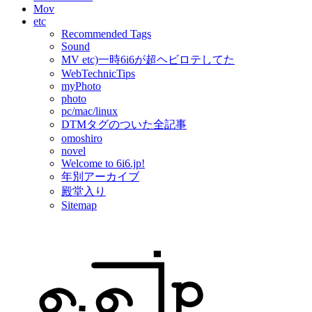
Mov
etc
Recommended Tags
Sound
MV etc)一時6i6が超ヘビロテしてた
WebTechnicTips
myPhoto
photo
pc/mac/linux
DTMタグのついた全記事
omoshiro
novel
Welcome to 6i6.jp!
年別アーカイブ
殿堂入り
Sitemap