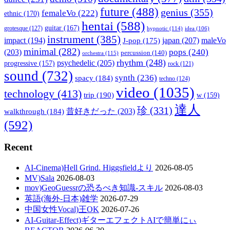
future
(488)
genius
(355)
femaleVo
(222)
ethnic
(170)
hentai
(588)
guitar
(167)
grotesque
(127)
hypnotic
(114)
idea
(106)
instrument
(385)
impact
(194)
japan
(207)
maleVo
J-pop
(175)
minimal
(282)
pops
(240)
(203)
percussion
(140)
orchestra
(115)
rhythm
(248)
psychedelic
(205)
progressive
(157)
rock
(121)
sound
(732)
synth
(236)
spacy
(184)
techno
(124)
video
(1035)
technology
(413)
trip
(190)
w
(159)
達人
珍
(331)
walkthrough
(184)
昔好きだった
(203)
(592)
Recent
AI-Cinema)Hell Grind. Higgsfieldより
2026-08-05
MV)Sala
2026-08-03
mov)GeoGuessrの恐るべき知識-スキル
2026-08-03
英語(海外-日本)雑学
2026-07-29
中国女性Vocal)王OK
2026-07-26
AI-Guitar-Effect)ギターエフェクトAIで簡単にぃ