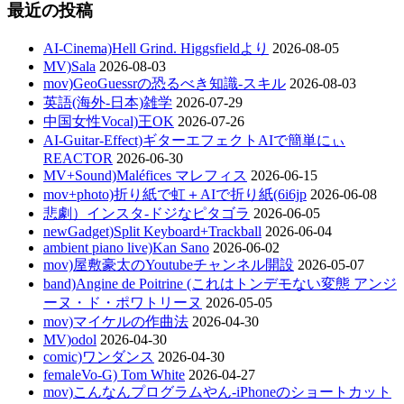
最近の投稿
AI-Cinema)Hell Grind. Higgsfieldより
2026-08-05
MV)Sala
2026-08-03
mov)GeoGuessrの恐るべき知識-スキル
2026-08-03
英語(海外-日本)雑学
2026-07-29
中国女性Vocal)王OK
2026-07-26
AI-Guitar-Effect)ギターエフェクトAIで簡単にぃ
REACTOR
2026-06-30
MV+Sound)Maléfices マレフィス
2026-06-15
mov+photo)折り紙で虹＋AIで折り紙(6i6jp
2026-06-08
悲劇）インスタ-ドジなピタゴラ
2026-06-05
newGadget)Split Keyboard+Trackball
2026-06-04
ambient piano live)Kan Sano
2026-06-02
mov)屋敷豪太のYoutubeチャンネル開設
2026-05-07
band)Angine de Poitrine (これはトンデモない変態 アンジ
ーヌ・ド・ポワトリーヌ
2026-05-05
mov)マイケルの作曲法
2026-04-30
MV)odol
2026-04-30
comic)ワンダンス
2026-04-30
femaleVo-G) Tom White
2026-04-27
mov)こんなんプログラムやん-iPhoneのショートカット