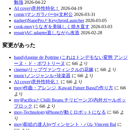
勉強
2026-04-22
AI cover)意外性特化！
2026-04-19
comic)マンガラバーby文村公
2026-03-31
gadget)NapeProとKeychronLauncher
2026-03-05
cook-mov)うなぎを美味しく焼き直す
2026-03-03
repair)AC adapter直しながら改造
2026-02-28
変更があった
band)Angine de Poitrine (これはトンデモない変態 アンジ
ーヌ・ド・ポワトリーヌ
に
6i6
より
cinema)リップヴァンウィンクルの花嫁
に
6i6
より
music)ノンジャンル+珍楽器
に
6i6
より
AI cover)意外性特化！
に
6i6
より
mov)作曲・アレンジ_Kawaii Future Bassの作り方
に
6i6
より
mv)PacificaとChilli Beans.チリビーンズ(内外ガールポッ
プロック
に
6i6
より
mov-Technology)iPhoneが動くロボットになる
に
6i6
よ
り
mov)影絵の達人byヴィンセント・バル Vincent Bal
に