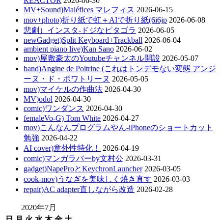
REACTOR
2026-06-30
MV+Sound)Maléfices マレフィス
2026-06-15
mov+photo)折り紙で虹＋AIで折り紙(6i6jp
2026-06-08
悲劇）インスタ-ドジなピタゴラ
2026-06-05
newGadget)Split Keyboard+Trackball
2026-06-04
ambient piano live)Kan Sano
2026-06-02
mov)屋敷豪太のYoutubeチャンネル開設
2026-05-07
band)Angine de Poitrine (これはトンデモない変態 アンジ
ーヌ・ド・ポワトリーヌ
2026-05-05
mov)マイケルの作曲法
2026-04-30
MV)odol
2026-04-30
comic)ワンダンス
2026-04-30
femaleVo-G) Tom White
2026-04-27
mov)こんなんプログラムやん-iPhoneのショートカット
勉強
2026-04-22
AI cover)意外性特化！
2026-04-19
comic)マンガラバーby文村公
2026-03-31
gadget)NapeProとKeychronLauncher
2026-03-05
cook-mov)うなぎを美味しく焼き直す
2026-03-03
repair)AC adapter直しながら改造
2026-02-28
2020年7月
日
月
火
水
木
金
土