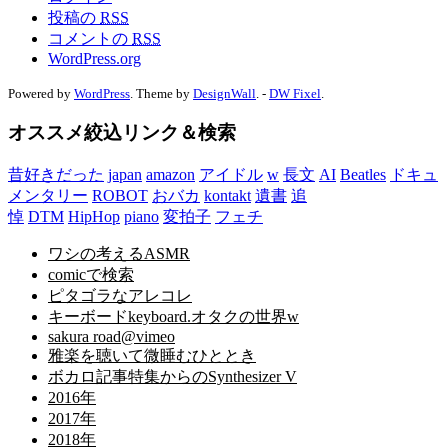
投稿の
RSS
コメントの
RSS
WordPress.org
Powered by
WordPress
. Theme by
DesignWall
. -
DW Fixel
.
オススメ絞込リンク＆検索
昔好きだった
japan
amazon
アイドル
w
長文
AI
Beatles
ドキュ
メンタリー
ROBOT
おバカ
kontakt
遺書
追
悼
DTM
HipHop
piano
変拍子
フェチ
ワシの考えるASMR
comicで検索
ピタゴラなアレコレ
キーボードkeyboard.オタクの世界w
sakura road@vimeo
雅楽を聴いて微睡むひととき
ボカロ記事特集からのSynthesizer V
2016年
2017年
2018年