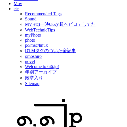
Mov
etc
Recommended Tags
Sound
MV etc)一時6i6が超ヘビロテしてた
WebTechnicTips
myPhoto
photo
pc/mac/linux
DTMタグのついた全記事
omoshiro
novel
Welcome to 6i6.jp!
年別アーカイブ
殿堂入り
Sitemap