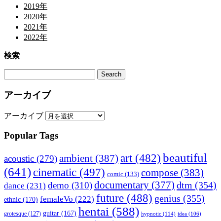
2019年
2020年
2021年
2022年
検索
アーカイブ
アーカイブ
Popular Tags
beautiful
art
(482)
ambient
(387)
acoustic
(279)
(641)
cinematic
(497)
compose
(383)
comic
(133)
documentary
(377)
dtm
(354)
demo
(310)
dance
(231)
future
(488)
genius
(355)
femaleVo
(222)
ethnic
(170)
hentai
(588)
guitar
(167)
grotesque
(127)
hypnotic
(114)
idea
(106)