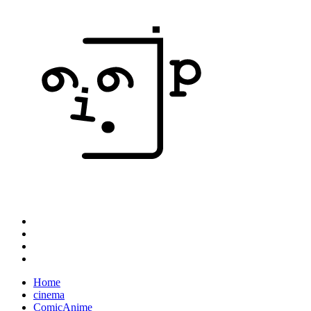
Home
cinema
ComicAnime