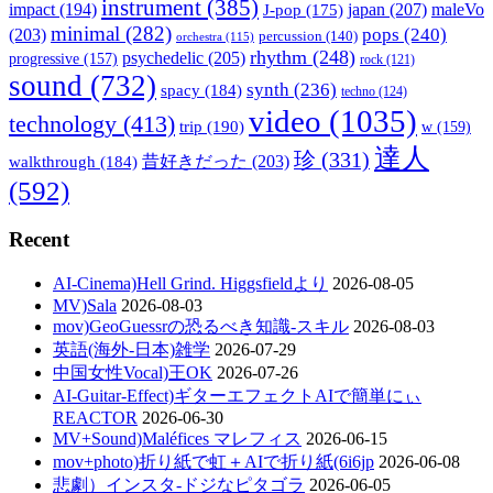
instrument
(385)
impact
(194)
japan
(207)
maleVo
J-pop
(175)
minimal
(282)
pops
(240)
(203)
percussion
(140)
orchestra
(115)
rhythm
(248)
psychedelic
(205)
progressive
(157)
rock
(121)
sound
(732)
synth
(236)
spacy
(184)
techno
(124)
video
(1035)
technology
(413)
trip
(190)
w
(159)
達人
珍
(331)
walkthrough
(184)
昔好きだった
(203)
(592)
Recent
AI-Cinema)Hell Grind. Higgsfieldより
2026-08-05
MV)Sala
2026-08-03
mov)GeoGuessrの恐るべき知識-スキル
2026-08-03
英語(海外-日本)雑学
2026-07-29
中国女性Vocal)王OK
2026-07-26
AI-Guitar-Effect)ギターエフェクトAIで簡単にぃ
REACTOR
2026-06-30
MV+Sound)Maléfices マレフィス
2026-06-15
mov+photo)折り紙で虹＋AIで折り紙(6i6jp
2026-06-08
悲劇）インスタ-ドジなピタゴラ
2026-06-05