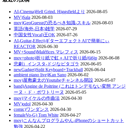
AI-Cinema)Hell Grind. Higgsfieldより
2026-08-05
MV)Sala
2026-08-03
mov)GeoGuessrの恐るべき知識-スキル
2026-08-03
英語(海外-日本)雑学
2026-07-29
中国女性Vocal)王OK
2026-07-26
AI-Guitar-Effect)ギターエフェクトAIで簡単にぃ
REACTOR
2026-06-30
MV+Sound)Maléfices マレフィス
2026-06-15
mov+photo)折り紙で虹＋AIで折り紙(6i6jp
2026-06-08
悲劇）インスタ-ドジなピタゴラ
2026-06-05
newGadget)Split Keyboard+Trackball
2026-06-04
ambient piano live)Kan Sano
2026-06-02
mov)屋敷豪太のYoutubeチャンネル開設
2026-05-07
band)Angine de Poitrine (これはトンデモない変態 アンジ
ーヌ・ド・ポワトリーヌ
2026-05-05
mov)マイケルの作曲法
2026-04-30
MV)odol
2026-04-30
comic)ワンダンス
2026-04-30
femaleVo-G) Tom White
2026-04-27
mov)こんなんプログラムやん-iPhoneのショートカット
勉強
2026-04-22