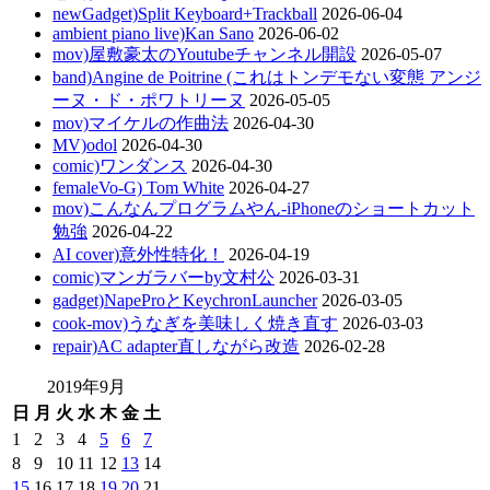
newGadget)Split Keyboard+Trackball
2026-06-04
ambient piano live)Kan Sano
2026-06-02
mov)屋敷豪太のYoutubeチャンネル開設
2026-05-07
band)Angine de Poitrine (これはトンデモない変態 アンジ
ーヌ・ド・ポワトリーヌ
2026-05-05
mov)マイケルの作曲法
2026-04-30
MV)odol
2026-04-30
comic)ワンダンス
2026-04-30
femaleVo-G) Tom White
2026-04-27
mov)こんなんプログラムやん-iPhoneのショートカット
勉強
2026-04-22
AI cover)意外性特化！
2026-04-19
comic)マンガラバーby文村公
2026-03-31
gadget)NapeProとKeychronLauncher
2026-03-05
cook-mov)うなぎを美味しく焼き直す
2026-03-03
repair)AC adapter直しながら改造
2026-02-28
2019年9月
日
月
火
水
木
金
土
1
2
3
4
5
6
7
8
9
10
11
12
13
14
15
16
17
18
19
20
21