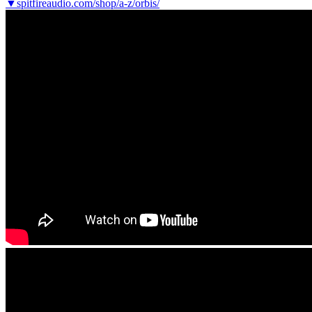
▼spitfireaudio.com/shop/a-z/orbis/