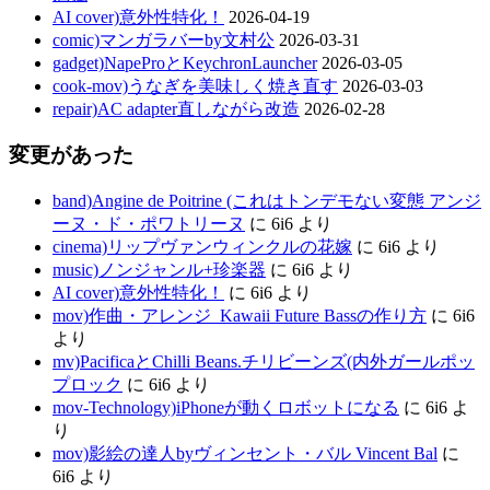
AI cover)意外性特化！
2026-04-19
comic)マンガラバーby文村公
2026-03-31
gadget)NapeProとKeychronLauncher
2026-03-05
cook-mov)うなぎを美味しく焼き直す
2026-03-03
repair)AC adapter直しながら改造
2026-02-28
変更があった
band)Angine de Poitrine (これはトンデモない変態 アンジ
ーヌ・ド・ポワトリーヌ
に
6i6
より
cinema)リップヴァンウィンクルの花嫁
に
6i6
より
music)ノンジャンル+珍楽器
に
6i6
より
AI cover)意外性特化！
に
6i6
より
mov)作曲・アレンジ_Kawaii Future Bassの作り方
に
6i6
より
mv)PacificaとChilli Beans.チリビーンズ(内外ガールポッ
プロック
に
6i6
より
mov-Technology)iPhoneが動くロボットになる
に
6i6
よ
り
mov)影絵の達人byヴィンセント・バル Vincent Bal
に
6i6
より