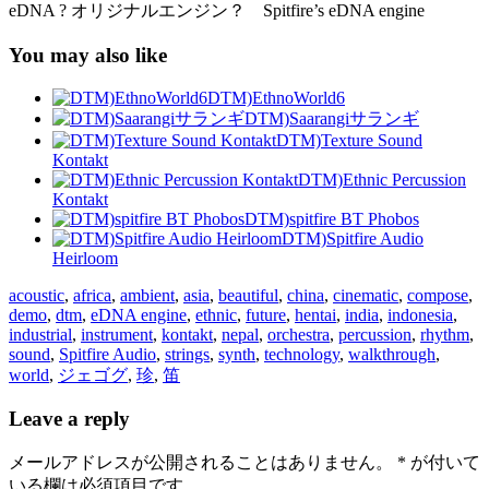
eDNA ? オリジナルエンジン？ Spitfire’s eDNA engine
You may also like
DTM)EthnoWorld6
DTM)Saarangiサランギ
DTM)Texture Sound
Kontakt
DTM)Ethnic Percussion
Kontakt
DTM)spitfire BT Phobos
DTM)Spitfire Audio
Heirloom
acoustic
,
africa
,
ambient
,
asia
,
beautiful
,
china
,
cinematic
,
compose
,
demo
,
dtm
,
eDNA engine
,
ethnic
,
future
,
hentai
,
india
,
indonesia
,
industrial
,
instrument
,
kontakt
,
nepal
,
orchestra
,
percussion
,
rhythm
,
sound
,
Spitfire Audio
,
strings
,
synth
,
technology
,
walkthrough
,
world
,
ジェゴグ
,
珍
,
笛
Leave a reply
メールアドレスが公開されることはありません。
*
が付いて
いる欄は必須項目です