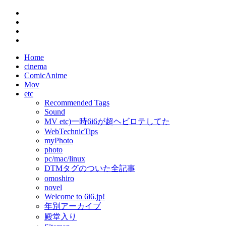
Home
cinema
ComicAnime
Mov
etc
Recommended Tags
Sound
MV etc)一時6i6が超ヘビロテしてた
WebTechnicTips
myPhoto
photo
pc/mac/linux
DTMタグのついた全記事
omoshiro
novel
Welcome to 6i6.jp!
年別アーカイブ
殿堂入り