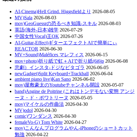
AI-Cinema)Hell Grind. Higgsfieldより
2026-08-05
MV)Sala
2026-08-03
mov)GeoGuessrの恐るべき知識-スキル
2026-08-03
英語(海外-日本)雑学
2026-07-29
中国女性Vocal)王OK
2026-07-26
AI-Guitar-Effect)ギターエフェクトAIで簡単にぃ
REACTOR
2026-06-30
MV+Sound)Maléfices マレフィス
2026-06-15
mov+photo)折り紙で虹＋AIで折り紙(6i6jp
2026-06-08
悲劇）インスタ-ドジなピタゴラ
2026-06-05
newGadget)Split Keyboard+Trackball
2026-06-04
ambient piano live)Kan Sano
2026-06-02
mov)屋敷豪太のYoutubeチャンネル開設
2026-05-07
band)Angine de Poitrine (これはトンデモない変態 アンジ
ーヌ・ド・ポワトリーヌ
2026-05-05
mov)マイケルの作曲法
2026-04-30
MV)odol
2026-04-30
comic)ワンダンス
2026-04-30
femaleVo-G) Tom White
2026-04-27
mov)こんなんプログラムやん-iPhoneのショートカット
勉強
2026-04-22