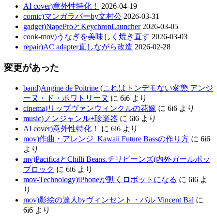
AI cover)意外性特化！
2026-04-19
comic)マンガラバーby文村公
2026-03-31
gadget)NapeProとKeychronLauncher
2026-03-05
cook-mov)うなぎを美味しく焼き直す
2026-03-03
repair)AC adapter直しながら改造
2026-02-28
変更があった
band)Angine de Poitrine (これはトンデモない変態 アンジ
ーヌ・ド・ポワトリーヌ
に
6i6
より
cinema)リップヴァンウィンクルの花嫁
に
6i6
より
music)ノンジャンル+珍楽器
に
6i6
より
AI cover)意外性特化！
に
6i6
より
mov)作曲・アレンジ_Kawaii Future Bassの作り方
に
6i6
より
mv)PacificaとChilli Beans.チリビーンズ(内外ガールポッ
プロック
に
6i6
より
mov-Technology)iPhoneが動くロボットになる
に
6i6
よ
り
mov)影絵の達人byヴィンセント・バル Vincent Bal
に
6i6
より