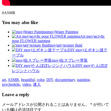
#ASMR
You may also like
mov)Water Painting
Art mov)acrylic
pour FLOWER painting
mov)art=texture fluid
DIY mov)エポキシ波テ
ーブル
mov)缶スプレー塗装
DIY mov)たんぽぽ
レジンとハウル
art
,
ASMR
,
beautiful
,
color
,
DIY
,
documentary
,
painting
,
psychedelic
,
video
,
達人
Leave a reply
メールアドレスが公開されることはありません。
*
が付いて
いる欄は必須項目です