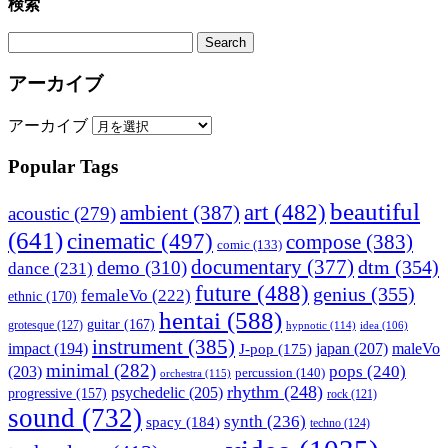
検索
アーカイブ
アーカイブ
Popular Tags
beautiful
art
(482)
ambient
(387)
acoustic
(279)
(641)
cinematic
(497)
compose
(383)
comic
(133)
documentary
(377)
dtm
(354)
demo
(310)
dance
(231)
future
(488)
genius
(355)
femaleVo
(222)
ethnic
(170)
hentai
(588)
guitar
(167)
grotesque
(127)
hypnotic
(114)
idea
(106)
instrument
(385)
impact
(194)
japan
(207)
maleVo
J-pop
(175)
minimal
(282)
pops
(240)
(203)
percussion
(140)
orchestra
(115)
rhythm
(248)
psychedelic
(205)
progressive
(157)
rock
(121)
sound
(732)
synth
(236)
spacy
(184)
techno
(124)