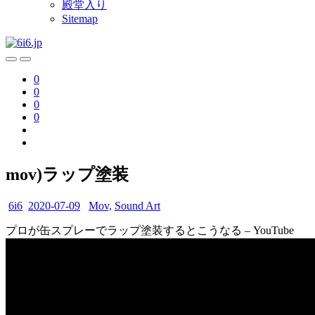
殿堂入り
Sitemap
0
0
0
0
mov)ラップ塗装
6i6
2020-07-09
Mov,
Sound Art
プロが缶スプレーでラップ塗装するとこうなる – YouTube