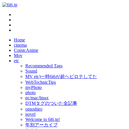
Home
cinema
ComicAnime
Mov
etc
Recommended Tags
Sound
MV etc)一時6i6が超ヘビロテしてた
WebTechnicTips
myPhoto
photo
pc/mac/linux
DTMタグのついた全記事
omoshiro
novel
Welcome to 6i6.jp!
年別アーカイブ