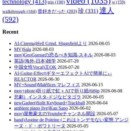
video
(1035)
technology
(413)
trip
(190)
w
(159)
達人
珍
(331)
walkthrough
(184)
昔好きだった
(203)
(592)
Recent
AI-Cinema)Hell Grind. Higgsfieldより
2026-08-05
MV)Sala
2026-08-03
mov)GeoGuessrの恐るべき知識-スキル
2026-08-03
英語(海外-日本)雑学
2026-07-29
中国女性Vocal)王OK
2026-07-26
AI-Guitar-Effect)ギターエフェクトAIで簡単にぃ
REACTOR
2026-06-30
MV+Sound)Maléfices マレフィス
2026-06-15
mov+photo)折り紙で虹＋AIで折り紙(6i6jp
2026-06-08
悲劇）インスタ-ドジなピタゴラ
2026-06-05
newGadget)Split Keyboard+Trackball
2026-06-04
ambient piano live)Kan Sano
2026-06-02
mov)屋敷豪太のYoutubeチャンネル開設
2026-05-07
band)Angine de Poitrine (これはトンデモない変態 アンジ
ーヌ・ド・ポワトリーヌ
2026-05-05