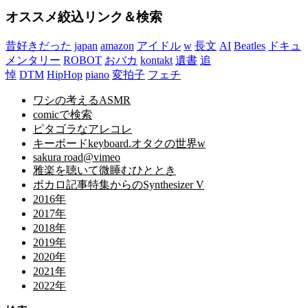
オススメ絞込リンク＆検索
昔好きだった
japan
amazon
アイドル
w
長文
AI
Beatles
ドキュ
メンタリー
ROBOT
おバカ
kontakt
遺書
追
悼
DTM
HipHop
piano
変拍子
フェチ
ワシの考えるASMR
comicで検索
ピタゴラなアレコレ
キーボードkeyboard.オタクの世界w
sakura road@vimeo
雅楽を聴いて微睡むひととき
ボカロ記事特集からのSynthesizer V
2016年
2017年
2018年
2019年
2020年
2021年
2022年