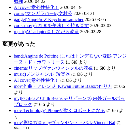
勉強
2026-04-22
AI cover)意外性特化！
2026-04-19
comic)マンガラバーby文村公
2026-03-31
gadget)NapeProとKeychronLauncher
2026-03-05
cook-mov)うなぎを美味しく焼き直す
2026-03-03
repair)AC adapter直しながら改造
2026-02-28
変更があった
band)Angine de Poitrine (これはトンデモない変態 アンジ
ーヌ・ド・ポワトリーヌ
に
6i6
より
cinema)リップヴァンウィンクルの花嫁
に
6i6
より
music)ノンジャンル+珍楽器
に
6i6
より
AI cover)意外性特化！
に
6i6
より
mov)作曲・アレンジ_Kawaii Future Bassの作り方
に
6i6
より
mv)PacificaとChilli Beans.チリビーンズ(内外ガールポッ
プロック
に
6i6
より
mov-Technology)iPhoneが動くロボットになる
に
6i6
よ
り
mov)影絵の達人byヴィンセント・バル Vincent Bal
に
6i6
より