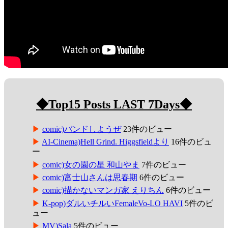
◆Top15 Posts LAST 7Days◆
comic)バンドしようぜ
23件のビュー
AI-Cinema)Hell Grind. Higgsfieldより
16件のビュ
ー
comic)女の園の星 和山やま
7件のビュー
comic)富士山さんは思春期
6件のビュー
comic)描かないマンガ家 えりちん
6件のビュー
K-pop)ダルいチルいFemaleVo-LO HAVI
5件のビ
ュー
MV)Sala
5件のビュー