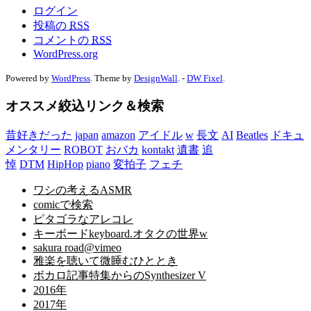
ログイン
投稿の
RSS
コメントの
RSS
WordPress.org
Powered by
WordPress
. Theme by
DesignWall
. -
DW Fixel
.
オススメ絞込リンク＆検索
昔好きだった
japan
amazon
アイドル
w
長文
AI
Beatles
ドキュ
メンタリー
ROBOT
おバカ
kontakt
遺書
追
悼
DTM
HipHop
piano
変拍子
フェチ
ワシの考えるASMR
comicで検索
ピタゴラなアレコレ
キーボードkeyboard.オタクの世界w
sakura road@vimeo
雅楽を聴いて微睡むひととき
ボカロ記事特集からのSynthesizer V
2016年
2017年