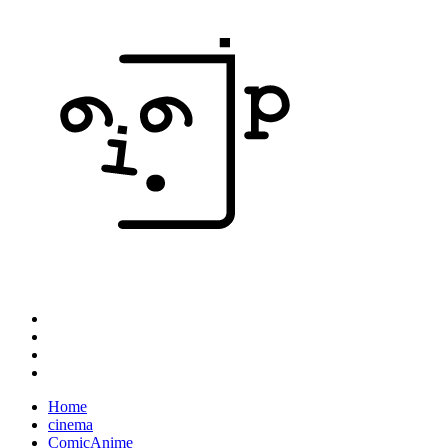
Home
cinema
ComicAnime