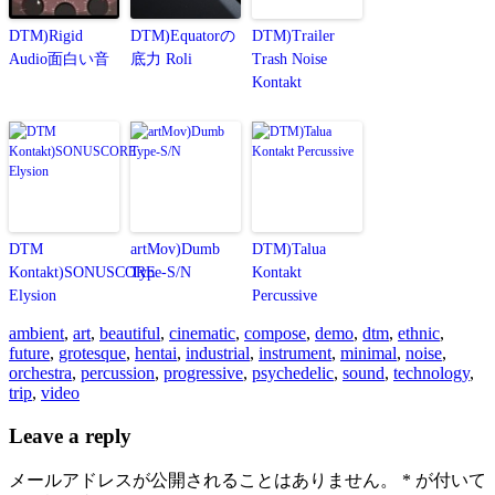
DTM)Rigid
DTM)Equatorの
DTM)Trailer
Audio面白い音
底力 Roli
Trash Noise
Kontakt
DTM
artMov)Dumb
DTM)Talua
Kontakt)SONUSCORE
Type-S/N
Kontakt
Elysion
Percussive
ambient
,
art
,
beautiful
,
cinematic
,
compose
,
demo
,
dtm
,
ethnic
,
future
,
grotesque
,
hentai
,
industrial
,
instrument
,
minimal
,
noise
,
orchestra
,
percussion
,
progressive
,
psychedelic
,
sound
,
technology
,
trip
,
video
Leave a reply
メールアドレスが公開されることはありません。
*
が付いて