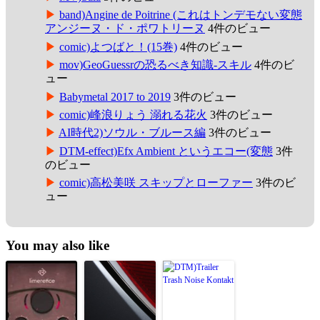
band)Angine de Poitrine (これはトンデモない変態
アンジーヌ・ド・ポワトリーヌ
4件のビュー
comic)よつばと！(15巻)
4件のビュー
mov)GeoGuessrの恐るべき知識-スキル
4件のビ
ュー
Babymetal 2017 to 2019
3件のビュー
comic)峰浪りょう 溺れる花火
3件のビュー
AI時代2)ソウル・ブルース編
3件のビュー
DTM-effect)Efx Ambient というエコー(変態
3件
のビュー
comic)高松美咲 スキップとローファー
3件のビ
ュー
You may also like