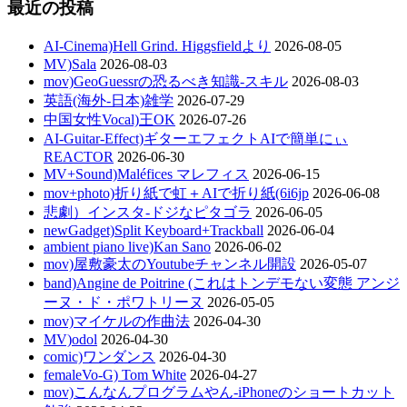
最近の投稿
AI-Cinema)Hell Grind. Higgsfieldより
2026-08-05
MV)Sala
2026-08-03
mov)GeoGuessrの恐るべき知識-スキル
2026-08-03
英語(海外-日本)雑学
2026-07-29
中国女性Vocal)王OK
2026-07-26
AI-Guitar-Effect)ギターエフェクトAIで簡単にぃ
REACTOR
2026-06-30
MV+Sound)Maléfices マレフィス
2026-06-15
mov+photo)折り紙で虹＋AIで折り紙(6i6jp
2026-06-08
悲劇）インスタ-ドジなピタゴラ
2026-06-05
newGadget)Split Keyboard+Trackball
2026-06-04
ambient piano live)Kan Sano
2026-06-02
mov)屋敷豪太のYoutubeチャンネル開設
2026-05-07
band)Angine de Poitrine (これはトンデモない変態 アンジ
ーヌ・ド・ポワトリーヌ
2026-05-05
mov)マイケルの作曲法
2026-04-30
MV)odol
2026-04-30
comic)ワンダンス
2026-04-30
femaleVo-G) Tom White
2026-04-27
mov)こんなんプログラムやん-iPhoneのショートカット