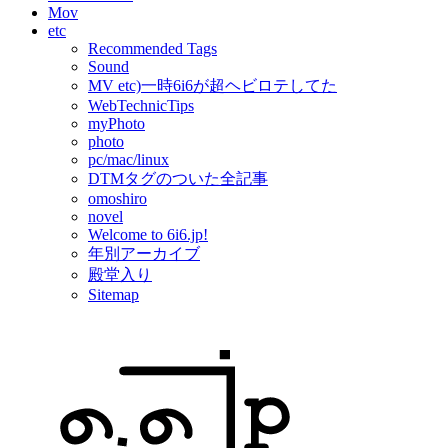
Mov
etc
Recommended Tags
Sound
MV etc)一時6i6が超ヘビロテしてた
WebTechnicTips
myPhoto
photo
pc/mac/linux
DTMタグのついた全記事
omoshiro
novel
Welcome to 6i6.jp!
年別アーカイブ
殿堂入り
Sitemap