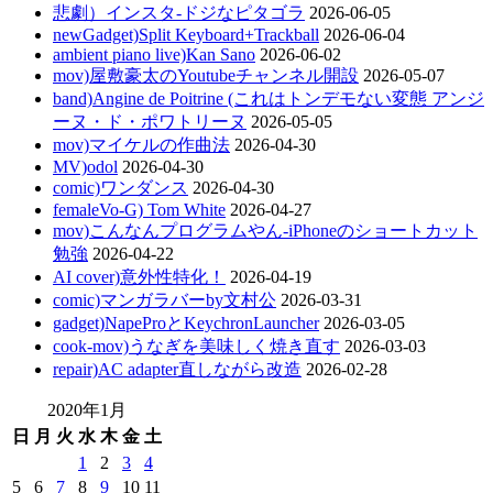
悲劇）インスタ-ドジなピタゴラ
2026-06-05
newGadget)Split Keyboard+Trackball
2026-06-04
ambient piano live)Kan Sano
2026-06-02
mov)屋敷豪太のYoutubeチャンネル開設
2026-05-07
band)Angine de Poitrine (これはトンデモない変態 アンジ
ーヌ・ド・ポワトリーヌ
2026-05-05
mov)マイケルの作曲法
2026-04-30
MV)odol
2026-04-30
comic)ワンダンス
2026-04-30
femaleVo-G) Tom White
2026-04-27
mov)こんなんプログラムやん-iPhoneのショートカット
勉強
2026-04-22
AI cover)意外性特化！
2026-04-19
comic)マンガラバーby文村公
2026-03-31
gadget)NapeProとKeychronLauncher
2026-03-05
cook-mov)うなぎを美味しく焼き直す
2026-03-03
repair)AC adapter直しながら改造
2026-02-28
2020年1月
日
月
火
水
木
金
土
1
2
3
4
5
6
7
8
9
10
11