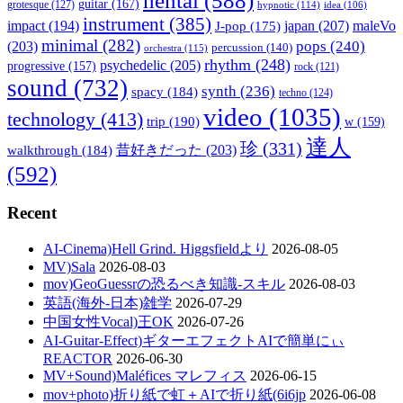
hentai
(588)
guitar
(167)
grotesque
(127)
hypnotic
(114)
idea
(106)
instrument
(385)
impact
(194)
japan
(207)
maleVo
J-pop
(175)
minimal
(282)
pops
(240)
(203)
percussion
(140)
orchestra
(115)
rhythm
(248)
psychedelic
(205)
progressive
(157)
rock
(121)
sound
(732)
synth
(236)
spacy
(184)
techno
(124)
video
(1035)
technology
(413)
trip
(190)
w
(159)
達人
珍
(331)
walkthrough
(184)
昔好きだった
(203)
(592)
Recent
AI-Cinema)Hell Grind. Higgsfieldより
2026-08-05
MV)Sala
2026-08-03
mov)GeoGuessrの恐るべき知識-スキル
2026-08-03
英語(海外-日本)雑学
2026-07-29
中国女性Vocal)王OK
2026-07-26
AI-Guitar-Effect)ギターエフェクトAIで簡単にぃ
REACTOR
2026-06-30
MV+Sound)Maléfices マレフィス
2026-06-15
mov+photo)折り紙で虹＋AIで折り紙(6i6jp
2026-06-08