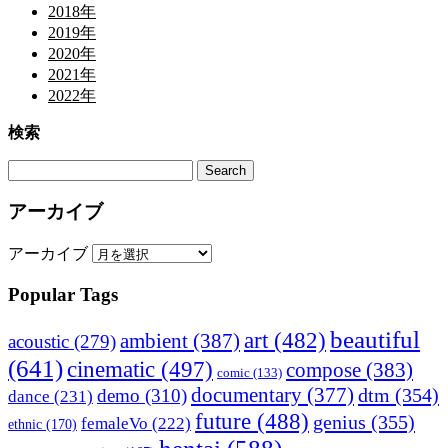
2018年
2019年
2020年
2021年
2022年
検索
アーカイブ
アーカイブ
Popular Tags
beautiful
art
(482)
ambient
(387)
acoustic
(279)
(641)
cinematic
(497)
compose
(383)
comic
(133)
documentary
(377)
dtm
(354)
demo
(310)
dance
(231)
future
(488)
genius
(355)
femaleVo
(222)
ethnic
(170)