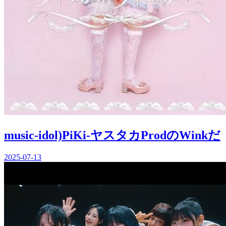
music-idol)PiKi-ヤスタカProdのWinkだ
2025-07-13