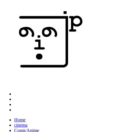
Home
cinema
ComicAnime