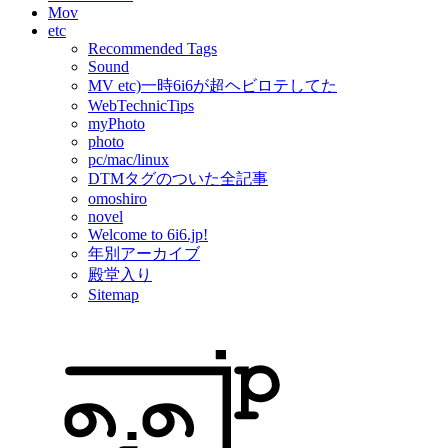
Mov
etc
Recommended Tags
Sound
MV etc)一時6i6が超ヘビロテしてた
WebTechnicTips
myPhoto
photo
pc/mac/linux
DTMタグのついた全記事
omoshiro
novel
Welcome to 6i6.jp!
年別アーカイブ
殿堂入り
Sitemap