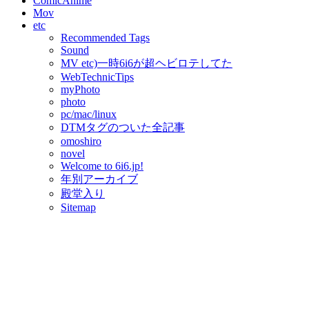
ComicAnime
Mov
etc
Recommended Tags
Sound
MV etc)一時6i6が超ヘビロテしてた
WebTechnicTips
myPhoto
photo
pc/mac/linux
DTMタグのついた全記事
omoshiro
novel
Welcome to 6i6.jp!
年別アーカイブ
殿堂入り
Sitemap