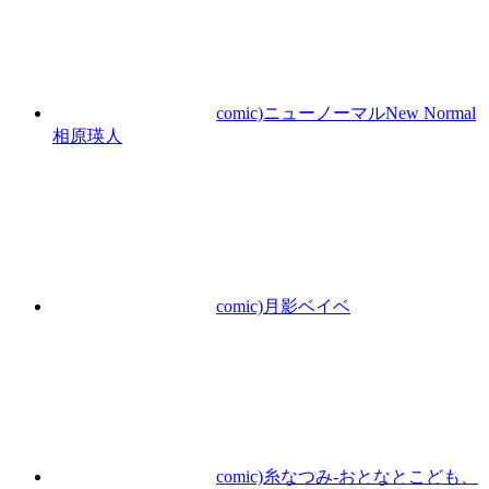
comic)ニューノーマルNew Normal
相原瑛人
comic)月影ベイベ
comic)糸なつみ-おとなとこども、