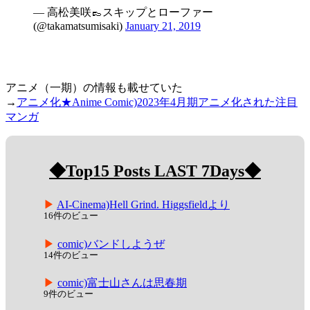
— 高松美咲👞スキップとローファー
(@takamatsumisaki)
January 21, 2019
アニメ（一期）の情報も載せていた
→
アニメ化★Anime Comic)2023年4月期アニメ化された注目
マンガ
◆Top15 Posts LAST 7Days◆
AI-Cinema)Hell Grind. Higgsfieldより
16件のビュー
comic)バンドしようぜ
14件のビュー
comic)富士山さんは思春期
9件のビュー