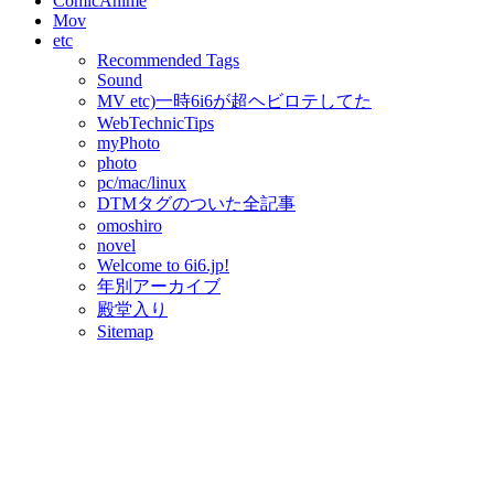
ComicAnime
Mov
etc
Recommended Tags
Sound
MV etc)一時6i6が超ヘビロテしてた
WebTechnicTips
myPhoto
photo
pc/mac/linux
DTMタグのついた全記事
omoshiro
novel
Welcome to 6i6.jp!
年別アーカイブ
殿堂入り
Sitemap