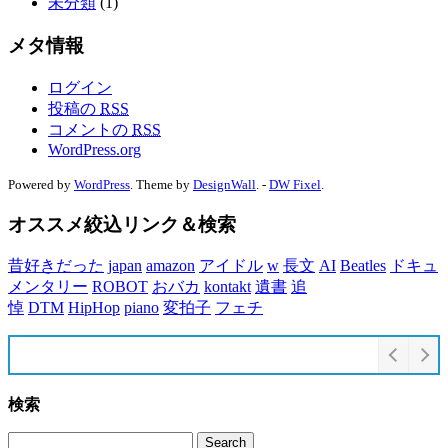
未分類
(1)
メタ情報
ログイン
投稿の
RSS
コメントの
RSS
WordPress.org
Powered by
WordPress
. Theme by
DesignWall
. -
DW Fixel
.
オススメ絞込リンク＆検索
昔好きだった
japan
amazon
アイドル
w
長文
AI
Beatles
ドキュ
メンタリー
ROBOT
おバカ
kontakt
遺書
追
悼
DTM
HipHop
piano
変拍子
フェチ
検索