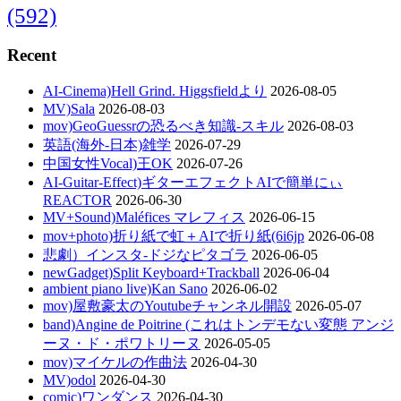
(592)
Recent
AI-Cinema)Hell Grind. Higgsfieldより
2026-08-05
MV)Sala
2026-08-03
mov)GeoGuessrの恐るべき知識-スキル
2026-08-03
英語(海外-日本)雑学
2026-07-29
中国女性Vocal)王OK
2026-07-26
AI-Guitar-Effect)ギターエフェクトAIで簡単にぃ
REACTOR
2026-06-30
MV+Sound)Maléfices マレフィス
2026-06-15
mov+photo)折り紙で虹＋AIで折り紙(6i6jp
2026-06-08
悲劇）インスタ-ドジなピタゴラ
2026-06-05
newGadget)Split Keyboard+Trackball
2026-06-04
ambient piano live)Kan Sano
2026-06-02
mov)屋敷豪太のYoutubeチャンネル開設
2026-05-07
band)Angine de Poitrine (これはトンデモない変態 アンジ
ーヌ・ド・ポワトリーヌ
2026-05-05
mov)マイケルの作曲法
2026-04-30
MV)odol
2026-04-30
comic)ワンダンス
2026-04-30