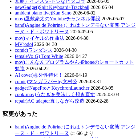
悲劇）インスタ-ドジなピタゴラ
2026-06-05
newGadget)Split Keyboard+Trackball
2026-06-04
ambient piano live)Kan Sano
2026-06-02
mov)屋敷豪太のYoutubeチャンネル開設
2026-05-07
band)Angine de Poitrine (これはトンデモない変態 アンジ
ーヌ・ド・ポワトリーヌ
2026-05-05
mov)マイケルの作曲法
2026-04-30
MV)odol
2026-04-30
comic)ワンダンス
2026-04-30
femaleVo-G) Tom White
2026-04-27
mov)こんなんプログラムやん-iPhoneのショートカット
勉強
2026-04-22
AI cover)意外性特化！
2026-04-19
comic)マンガラバーby文村公
2026-03-31
gadget)NapeProとKeychronLauncher
2026-03-05
cook-mov)うなぎを美味しく焼き直す
2026-03-03
repair)AC adapter直しながら改造
2026-02-28
変更があった
band)Angine de Poitrine (これはトンデモない変態 アンジ
ーヌ・ド・ポワトリーヌ
に
6i6
より