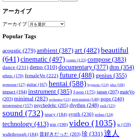
アーカイブ
アーカイブ
Popular Tags
beautiful
art
(482)
ambient
(387)
acoustic
(279)
(641)
cinematic
(497)
compose
(383)
comic
(133)
documentary
(377)
dtm
(354)
demo
(310)
dance
(231)
future
(488)
genius
(355)
femaleVo
(222)
ethnic
(170)
hentai
(588)
guitar
(167)
grotesque
(127)
hypnotic
(114)
idea
(106)
instrument
(385)
impact
(194)
japan
(207)
maleVo
J-pop
(175)
minimal
(282)
pops
(240)
(203)
percussion
(140)
orchestra
(115)
rhythm
(248)
psychedelic
(205)
progressive
(157)
rock
(121)
sound
(732)
synth
(236)
spacy
(184)
techno
(124)
video
(1035)
technology
(413)
trip
(190)
w
(159)
達人
珍
(331)
walkthrough
(184)
昔好きだった
(203)