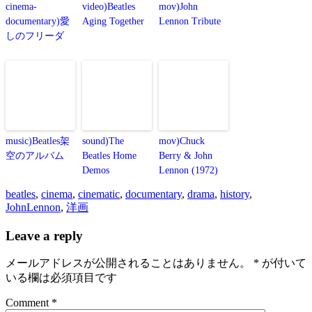
cinema-
video)Beatles
mov)John
documentary)愛
Aging Together
Lennon Tribute
しのフリーダ
music)Beatles架
sound)The
mov)Chuck
空のアルバム
Beatles Home
Berry & John
Demos
Lennon (1972)
beatles
,
cinema
,
cinematic
,
documentary
,
drama
,
history
,
JohnLennon
,
洋画
Leave a reply
メールアドレスが公開されることはありません。
*
が付いて
いる欄は必須項目です
Comment *