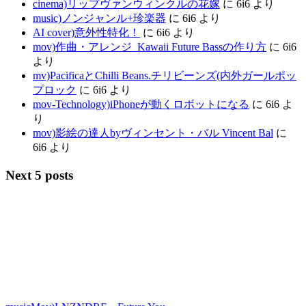
cinema)リップヴァンウィンクルの花嫁
に
6i6
より
music)ノンジャンル+珍楽器
に
6i6
より
AI cover)意外性特化！
に
6i6
より
mov)作曲・アレンジ_Kawaii Future Bassの作り方
に
6i6
より
mv)PacificaとChilli Beans.チリビーンズ(内外ガールポッ
プロック
に
6i6
より
mov-Technology)iPhoneが動くロボットになる
に
6i6
よ
り
mov)影絵の達人byヴィンセント・バル Vincent Bal
に
6i6
より
Next 5 posts