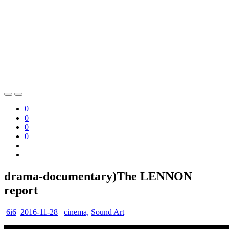
0
0
0
0
drama-documentary)The LENNON
report
6i6
2016-11-28
cinema,
Sound Art