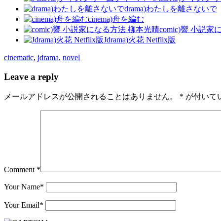
drama)わたしを離さないで
cinema)舟を編む
comic)響 小説
Jdrama)火花 Netflix版
cinematic
,
jdrama
,
novel
Leave a reply
メールアドレスが公開されることはありません。
*
が付いて
Comment *
Your Name
*
Your Email
*