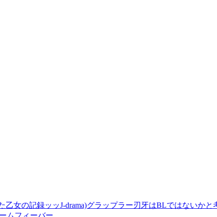
J-drama)グラップラー刃牙はBLではない
クリームフィーバー