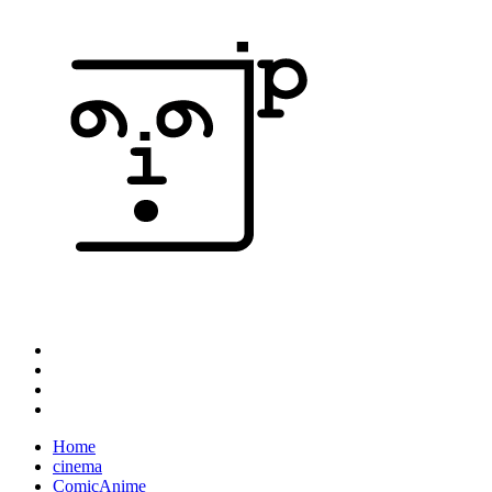
Home
cinema
ComicAnime