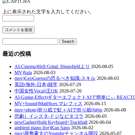
上に表示された文字を入力してください。
最近の投稿
AI-Cinema)Hell Grind. Higgsfieldより
2026-08-05
MV)Sala
2026-08-03
mov)GeoGuessrの恐るべき知識-スキル
2026-08-03
英語(海外-日本)雑学
2026-07-29
中国女性Vocal)王OK
2026-07-26
AI-Guitar-Effect)ギターエフェクトAIで簡単にぃ REACT
MV+Sound)Maléfices マレフィス
2026-06-15
mov+photo)折り紙で虹＋AIで折り紙(6i6jp
2026-06-08
悲劇）インスタ-ドジなピタゴラ
2026-06-05
newGadget)Split Keyboard+Trackball
2026-06-04
ambient piano live)Kan Sano
2026-06-02
mov)屋敷豪太のYoutubeチャンネル開設
2026-05-07