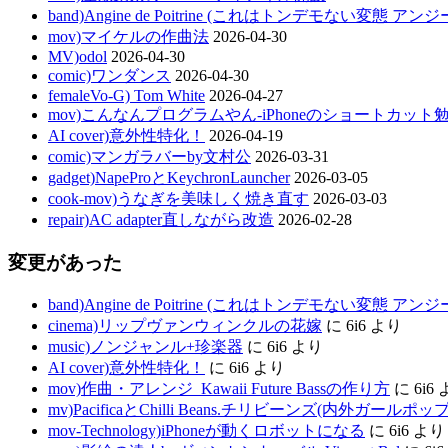
band)Angine de Poitrine (これはトンデモない変態 ア
mov)マイケルの作曲法
2026-04-30
MV)odol
2026-04-30
comic)ワンダンス
2026-04-30
femaleVo-G) Tom White
2026-04-27
mov)こんなんプログラムやん-iPhoneのショートカット
AI cover)意外性特化！
2026-04-19
comic)マンガラバーby文村公
2026-03-31
gadget)NapeProとKeychronLauncher
2026-03-05
cook-mov)うなぎを美味しく焼き直す
2026-03-03
repair)AC adapter直しながら改造
2026-02-28
変更があった
band)Angine de Poitrine (これはトンデモない変態 ア
cinema)リップヴァンウィンクルの花嫁
に
6i6
より
music)ノンジャンル+珍楽器
に
6i6
より
AI cover)意外性特化！
に
6i6
より
mov)作曲・アレンジ_Kawaii Future Bassの作り方
に
6i6
mv)PacificaとChilli Beans.チリビーンズ(内外ガールポ
mov-Technology)iPhoneが動くロボットになる
に
6i6
より