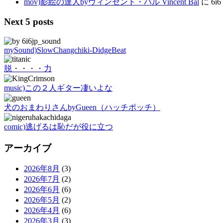
mov)影絵の達人byヴィンセント・バル Vincent Bal
に
6i6
Next 5 posts
mySound)SlowChangchiki-DidgeBeat
脱・・・・力
music)この２人ギター凄いよな
犬のおまわりさんbyGueen（ハッチポッチ）
comic)逃げるは恥だが役に立つ
アーカイブ
2026年8月
(3)
2026年7月
(2)
2026年6月
(6)
2026年5月
(2)
2026年4月
(6)
2026年3月
(3)