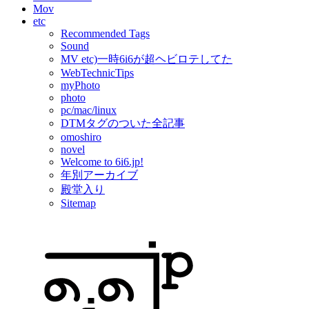
Mov
etc
Recommended Tags
Sound
MV etc)一時6i6が超ヘビロテしてた
WebTechnicTips
myPhoto
photo
pc/mac/linux
DTMタグのついた全記事
omoshiro
novel
Welcome to 6i6.jp!
年別アーカイブ
殿堂入り
Sitemap