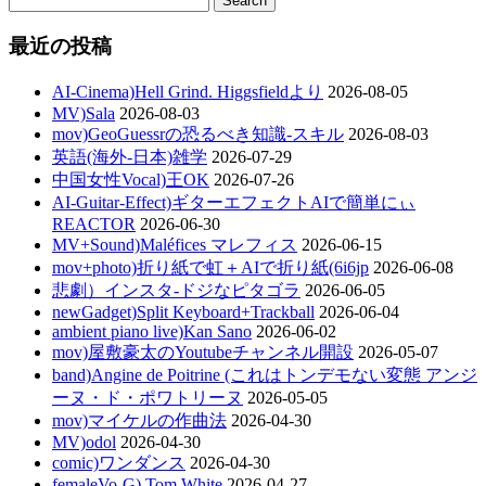
最近の投稿
AI-Cinema)Hell Grind. Higgsfieldより
2026-08-05
MV)Sala
2026-08-03
mov)GeoGuessrの恐るべき知識-スキル
2026-08-03
英語(海外-日本)雑学
2026-07-29
中国女性Vocal)王OK
2026-07-26
AI-Guitar-Effect)ギターエフェクトAIで簡単にぃ
REACTOR
2026-06-30
MV+Sound)Maléfices マレフィス
2026-06-15
mov+photo)折り紙で虹＋AIで折り紙(6i6jp
2026-06-08
悲劇）インスタ-ドジなピタゴラ
2026-06-05
newGadget)Split Keyboard+Trackball
2026-06-04
ambient piano live)Kan Sano
2026-06-02
mov)屋敷豪太のYoutubeチャンネル開設
2026-05-07
band)Angine de Poitrine (これはトンデモない変態 アンジ
ーヌ・ド・ポワトリーヌ
2026-05-05
mov)マイケルの作曲法
2026-04-30
MV)odol
2026-04-30
comic)ワンダンス
2026-04-30
femaleVo-G) Tom White
2026-04-27