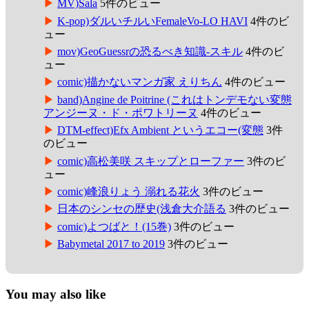
MV)Sala
5件のビュー
K-pop)ダルいチルいFemaleVo-LO HAVI
4件のビ
ュー
mov)GeoGuessrの恐るべき知識-スキル
4件のビ
ュー
comic)描かないマンガ家 えりちん
4件のビュー
band)Angine de Poitrine (これはトンデモない変態
アンジーヌ・ド・ポワトリーヌ
4件のビュー
DTM-effect)Efx Ambient というエコー(変態
3件
のビュー
comic)高松美咲 スキップとローファー
3件のビ
ュー
comic)峰浪りょう 溺れる花火
3件のビュー
日本のシンセの歴史(浅倉大介語る
3件のビュー
comic)よつばと！(15巻)
3件のビュー
Babymetal 2017 to 2019
3件のビュー
You may also like