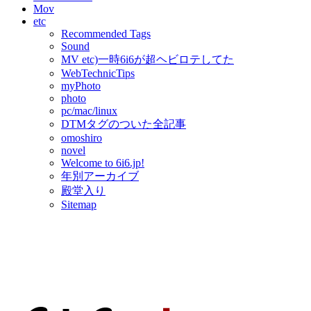
Mov
etc
Recommended Tags
Sound
MV etc)一時6i6が超ヘビロテしてた
WebTechnicTips
myPhoto
photo
pc/mac/linux
DTMタグのついた全記事
omoshiro
novel
Welcome to 6i6.jp!
年別アーカイブ
殿堂入り
Sitemap