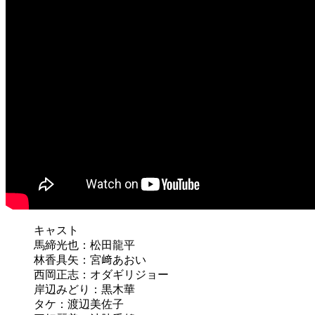
キャスト
馬締光也：松田龍平
林香具矢：宮﨑あおい
西岡正志：オダギリジョー
岸辺みどり：黒木華
タケ：渡辺美佐子