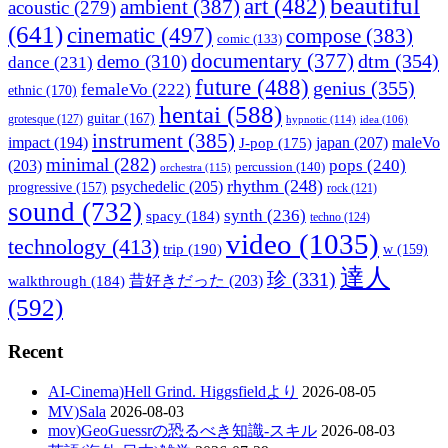
beautiful
art
(482)
ambient
(387)
acoustic
(279)
(641)
cinematic
(497)
compose
(383)
comic
(133)
documentary
(377)
dtm
(354)
demo
(310)
dance
(231)
future
(488)
genius
(355)
femaleVo
(222)
ethnic
(170)
hentai
(588)
guitar
(167)
grotesque
(127)
hypnotic
(114)
idea
(106)
instrument
(385)
impact
(194)
japan
(207)
maleVo
J-pop
(175)
minimal
(282)
pops
(240)
(203)
percussion
(140)
orchestra
(115)
rhythm
(248)
psychedelic
(205)
progressive
(157)
rock
(121)
sound
(732)
synth
(236)
spacy
(184)
techno
(124)
video
(1035)
technology
(413)
trip
(190)
w
(159)
達人
珍
(331)
walkthrough
(184)
昔好きだった
(203)
(592)
Recent
AI-Cinema)Hell Grind. Higgsfieldより
2026-08-05
MV)Sala
2026-08-03
mov)GeoGuessrの恐るべき知識-スキル
2026-08-03