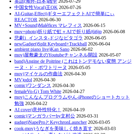
英語(海外-日本)雑学
2026-07-29
中国女性Vocal)王OK
2026-07-26
AI-Guitar-Effect)ギターエフェクトAIで簡単にぃ
REACTOR
2026-06-30
MV+Sound)Maléfices マレフィス
2026-06-15
mov+photo)折り紙で虹＋AIで折り紙(6i6jp
2026-06-08
悲劇）インスタ-ドジなピタゴラ
2026-06-05
newGadget)Split Keyboard+Trackball
2026-06-04
ambient piano live)Kan Sano
2026-06-02
mov)屋敷豪太のYoutubeチャンネル開設
2026-05-07
band)Angine de Poitrine (これはトンデモない変態 アンジ
ーヌ・ド・ポワトリーヌ
2026-05-05
mov)マイケルの作曲法
2026-04-30
MV)odol
2026-04-30
comic)ワンダンス
2026-04-30
femaleVo-G) Tom White
2026-04-27
mov)こんなんプログラムやん-iPhoneのショートカット
勉強
2026-04-22
AI cover)意外性特化！
2026-04-19
comic)マンガラバーby文村公
2026-03-31
gadget)NapeProとKeychronLauncher
2026-03-05
cook-mov)うなぎを美味しく焼き直す
2026-03-03