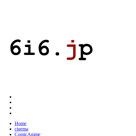
Home
cinema
ComicAnime