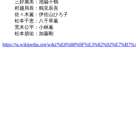
三好麗美：池脇千鶴
村越局長：鶴見辰吾
佐々木薫：伊佐山ひろ子
松本千恵：八千草薫
荒木公平：小林薫
松本朋佑：加藤剛
https://ja.wikipedia.org/wiki/%E8%88%9F%E3%82%92%E7%B