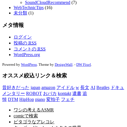
SoundCloudRecommend
(7)
WebTechnicTips
(16)
未分類
(1)
メタ情報
ログイン
投稿の
RSS
コメントの
RSS
WordPress.org
Powered by
WordPress
. Theme by
DesignWall
. -
DW Fixel
.
オススメ絞込リンク＆検索
昔好きだった
japan
amazon
アイドル
w
長文
AI
Beatles
ドキュ
メンタリー
ROBOT
おバカ
kontakt
遺書
追
悼
DTM
HipHop
piano
変拍子
フェチ
ワシの考えるASMR
comicで検索
ピタゴラなアレコレ