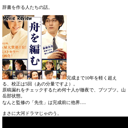
辞書を作る人たちの話。
完成まで10年を軽く超え
る、校正は5回（あの分量ですよ）。
原稿漏れをチェックするため何十人が徹夜で、ブツブツ。山
岳部状態。
なんと
監修の「先生」は完成前に他界….
まさに大河ドラマじゃのう。