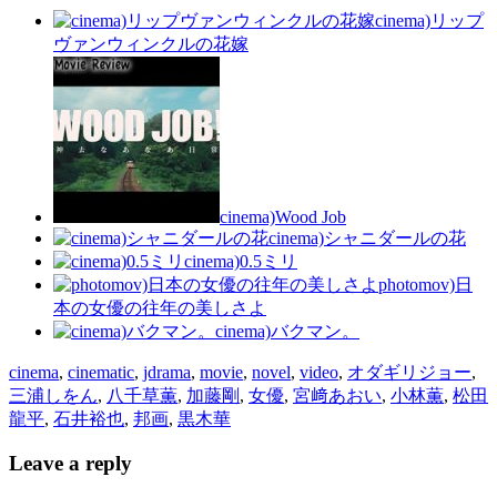
cinema)リップ
ヴァンウィンクルの花嫁
cinema)Wood Job
cinema)シャニダールの花
cinema)0.5ミリ
photomov)日
本の女優の往年の美しさよ
cinema)バクマン。
cinema
,
cinematic
,
jdrama
,
movie
,
novel
,
video
,
オダギリジョー
,
三浦しをん
,
八千草薫
,
加藤剛
,
女優
,
宮﨑あおい
,
小林薫
,
松田
龍平
,
石井裕也
,
邦画
,
黒木華
Leave a reply