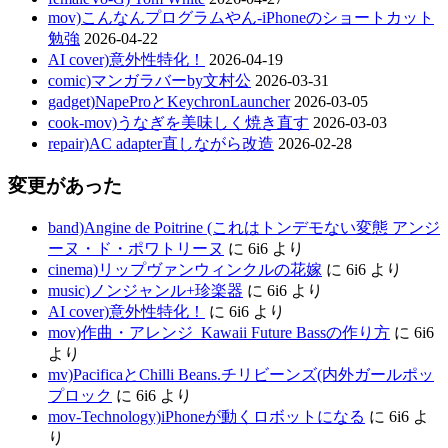
mov)こんなんプログラムやん-iPhoneのショートカット
勉強
2026-04-22
AI cover)意外性特化！
2026-04-19
comic)マンガラバーby文村公
2026-03-31
gadget)NapeProとKeychronLauncher
2026-03-05
cook-mov)うなぎを美味しく焼き直す
2026-03-03
repair)AC adapter直しながら改造
2026-02-28
変更があった
band)Angine de Poitrine (これはトンデモない変態 アンジ
ーヌ・ド・ポワトリーヌ
に
6i6
より
cinema)リップヴァンウィンクルの花嫁
に
6i6
より
music)ノンジャンル+珍楽器
に
6i6
より
AI cover)意外性特化！
に
6i6
より
mov)作曲・アレンジ_Kawaii Future Bassの作り方
に
6i6
より
mv)PacificaとChilli Beans.チリビーンズ(内外ガールポッ
プロック
に
6i6
より
mov-Technology)iPhoneが動くロボットになる
に
6i6
よ
り