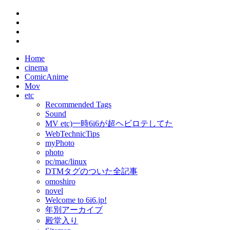
Home
cinema
ComicAnime
Mov
etc
Recommended Tags
Sound
MV etc)一時6i6が超ヘビロテしてた
WebTechnicTips
myPhoto
photo
pc/mac/linux
DTMタグのついた全記事
omoshiro
novel
Welcome to 6i6.jp!
年別アーカイブ
殿堂入り