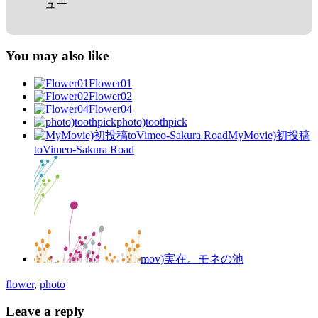
ュー
You may also like
Flower01
Flower02
Flower04
photo)toothpick
MyMovie)初投稿
toVimeo-Sakura Road
mov)実在。モネの池
flower
,
photo
Leave a reply