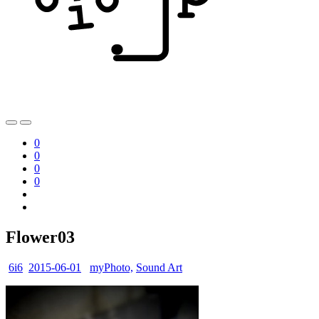
0
0
0
0
Flower03
6i6
2015-06-01
myPhoto,
Sound Art