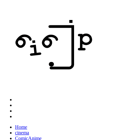
Home
cinema
ComicAnime