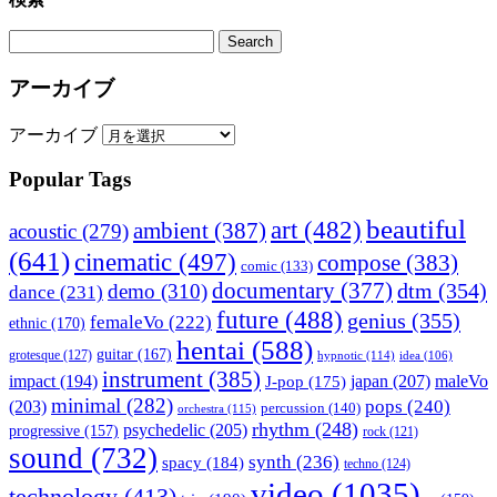
アーカイブ
アーカイブ
Popular Tags
beautiful
art
(482)
ambient
(387)
acoustic
(279)
(641)
cinematic
(497)
compose
(383)
comic
(133)
documentary
(377)
dtm
(354)
demo
(310)
dance
(231)
future
(488)
genius
(355)
femaleVo
(222)
ethnic
(170)
hentai
(588)
guitar
(167)
grotesque
(127)
hypnotic
(114)
idea
(106)
instrument
(385)
impact
(194)
japan
(207)
maleVo
J-pop
(175)
minimal
(282)
pops
(240)
(203)
percussion
(140)
orchestra
(115)
rhythm
(248)
psychedelic
(205)
progressive
(157)
rock
(121)
sound
(732)
synth
(236)
spacy
(184)
techno
(124)
video
(1035)