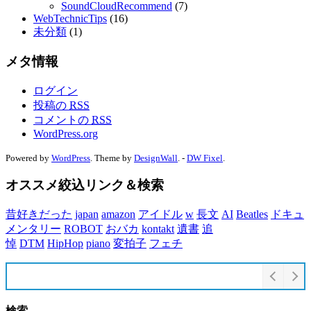
SoundCloudRecommend
(7)
WebTechnicTips
(16)
未分類
(1)
メタ情報
ログイン
投稿の
RSS
コメントの
RSS
WordPress.org
Powered by
WordPress
. Theme by
DesignWall
. -
DW Fixel
.
オススメ絞込リンク＆検索
昔好きだった
japan
amazon
アイドル
w
長文
AI
Beatles
ドキュ
メンタリー
ROBOT
おバカ
kontakt
遺書
追
悼
DTM
HipHop
piano
変拍子
フェチ
検索