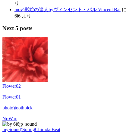
り
mov)影絵の達人byヴィンセント・バル Vincent Bal
に
6i6
より
Next 5 posts
Flower02
Flower01
photo)toothpick
NoWar.
mySound)SpringChirudaiBeat