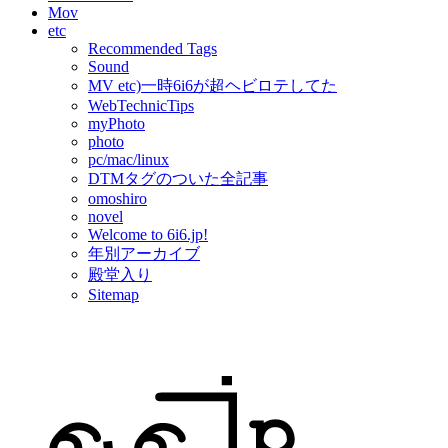
Mov
etc
Recommended Tags
Sound
MV etc)一時6i6が超ヘビロテしてた
WebTechnicTips
myPhoto
photo
pc/mac/linux
DTMタグのついた全記事
omoshiro
novel
Welcome to 6i6.jp!
年別アーカイブ
殿堂入り
Sitemap