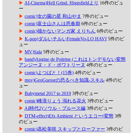
AI-Cinema)Hell Grind. Higgsfieldより
16件のビュ
ー
comic)女の園の星 和山やま
7件のビュー
comic)富士山さんは思春期
6件のビュー
comic)描かないマンガ家 えりちん
6件のビュー
K-pop)ダルいチルいFemaleVo-LO HAVI
5件のビ
ュー
MV)Sala
5件のビュー
band)Angine de Poitrine (これはトンデモない変態
アンジーヌ・ド・ポワトリーヌ
4件のビュー
comic)よつばと！(15巻)
4件のビュー
mov)GeoGuessrの恐るべき知識-スキル
4件のビ
ュー
Babymetal 2017 to 2019
3件のビュー
comic)峰浪りょう 溺れる花火
3件のビュー
AI時代2)ソウル・ブルース編
3件のビュー
DTM-effect)Efx Ambient というエコー(変態
3件
のビュー
comic)高松美咲 スキップとローファー
3件のビ