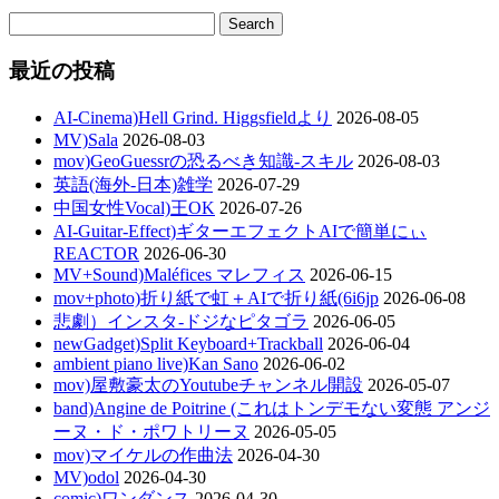
最近の投稿
AI-Cinema)Hell Grind. Higgsfieldより
2026-08-05
MV)Sala
2026-08-03
mov)GeoGuessrの恐るべき知識-スキル
2026-08-03
英語(海外-日本)雑学
2026-07-29
中国女性Vocal)王OK
2026-07-26
AI-Guitar-Effect)ギターエフェクトAIで簡単にぃ
REACTOR
2026-06-30
MV+Sound)Maléfices マレフィス
2026-06-15
mov+photo)折り紙で虹＋AIで折り紙(6i6jp
2026-06-08
悲劇）インスタ-ドジなピタゴラ
2026-06-05
newGadget)Split Keyboard+Trackball
2026-06-04
ambient piano live)Kan Sano
2026-06-02
mov)屋敷豪太のYoutubeチャンネル開設
2026-05-07
band)Angine de Poitrine (これはトンデモない変態 アンジ
ーヌ・ド・ポワトリーヌ
2026-05-05
mov)マイケルの作曲法
2026-04-30
MV)odol
2026-04-30
comic)ワンダンス
2026-04-30