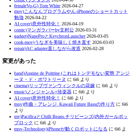
femaleVo-G) Tom White
2026-04-27
mov)こんなんプログラムやん-iPhoneのショートカット
勉強
2026-04-22
AI cover)意外性特化！
2026-04-19
comic)マンガラバーby文村公
2026-03-31
gadget)NapeProとKeychronLauncher
2026-03-05
cook-mov)うなぎを美味しく焼き直す
2026-03-03
repair)AC adapter直しながら改造
2026-02-28
変更があった
band)Angine de Poitrine (これはトンデモない変態 アンジ
ーヌ・ド・ポワトリーヌ
に
6i6
より
cinema)リップヴァンウィンクルの花嫁
に
6i6
より
music)ノンジャンル+珍楽器
に
6i6
より
AI cover)意外性特化！
に
6i6
より
mov)作曲・アレンジ_Kawaii Future Bassの作り方
に
6i6
より
mv)PacificaとChilli Beans.チリビーンズ(内外ガールポッ
プロック
に
6i6
より
mov-Technology)iPhoneが動くロボットになる
に
6i6
よ