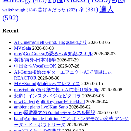
technology
(413)
trip
(190)
w
(159)
達人
珍
(331)
walkthrough
(184)
昔好きだった
(203)
(592)
Recent
AI-Cinema)Hell Grind. Higgsfieldより
2026-08-05
MV)Sala
2026-08-03
mov)GeoGuessrの恐るべき知識-スキル
2026-08-03
英語(海外-日本)雑学
2026-07-29
中国女性Vocal)王OK
2026-07-26
AI-Guitar-Effect)ギターエフェクトAIで簡単にぃ
REACTOR
2026-06-30
MV+Sound)Maléfices マレフィス
2026-06-15
mov+photo)折り紙で虹＋AIで折り紙(6i6jp
2026-06-08
悲劇）インスタ-ドジなピタゴラ
2026-06-05
newGadget)Split Keyboard+Trackball
2026-06-04
ambient piano live)Kan Sano
2026-06-02
mov)屋敷豪太のYoutubeチャンネル開設
2026-05-07
band)Angine de Poitrine (これはトンデモない変態 アンジ
ーヌ・ド・ポワトリーヌ
2026-05-05
mov)マイケルの作曲法
2026-04-30