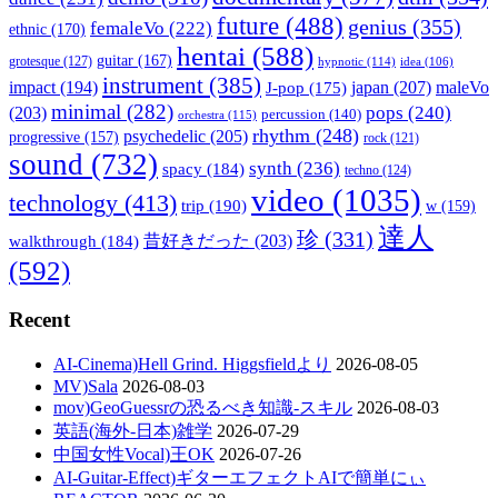
future
(488)
genius
(355)
femaleVo
(222)
ethnic
(170)
hentai
(588)
guitar
(167)
grotesque
(127)
hypnotic
(114)
idea
(106)
instrument
(385)
impact
(194)
japan
(207)
maleVo
J-pop
(175)
minimal
(282)
pops
(240)
(203)
percussion
(140)
orchestra
(115)
rhythm
(248)
psychedelic
(205)
progressive
(157)
rock
(121)
sound
(732)
synth
(236)
spacy
(184)
techno
(124)
video
(1035)
technology
(413)
trip
(190)
w
(159)
達人
珍
(331)
walkthrough
(184)
昔好きだった
(203)
(592)
Recent
AI-Cinema)Hell Grind. Higgsfieldより
2026-08-05
MV)Sala
2026-08-03
mov)GeoGuessrの恐るべき知識-スキル
2026-08-03
英語(海外-日本)雑学
2026-07-29
中国女性Vocal)王OK
2026-07-26
AI-Guitar-Effect)ギターエフェクトAIで簡単にぃ