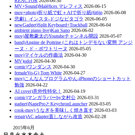
REACTOR
2026-06-30
MV+Sound)Maléfices マレフィス
2026-06-15
mov+photo)折り紙で虹＋AIで折り紙(6i6jp
2026-06-08
悲劇）インスタ-ドジなピタゴラ
2026-06-05
newGadget)Split Keyboard+Trackball
2026-06-04
ambient piano live)Kan Sano
2026-06-02
mov)屋敷豪太のYoutubeチャンネル開設
2026-05-07
band)Angine de Poitrine (これはトンデモない変態 アンジ
ーヌ・ド・ポワトリーヌ
2026-05-05
mov)マイケルの作曲法
2026-04-30
MV)odol
2026-04-30
comic)ワンダンス
2026-04-30
femaleVo-G) Tom White
2026-04-27
mov)こんなんプログラムやん-iPhoneのショートカット
勉強
2026-04-22
AI cover)意外性特化！
2026-04-19
comic)マンガラバーby文村公
2026-03-31
gadget)NapeProとKeychronLauncher
2026-03-05
cook-mov)うなぎを美味しく焼き直す
2026-03-03
repair)AC adapter直しながら改造
2026-02-28
2015年6月
日
月
火
水
木
金
土