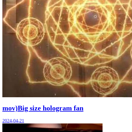
mov)Big size hologram fan
2024-04-21