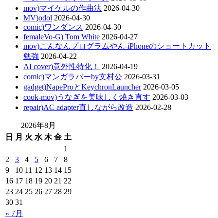
mov)マイケルの作曲法
2026-04-30
MV)odol
2026-04-30
comic)ワンダンス
2026-04-30
femaleVo-G) Tom White
2026-04-27
mov)こんなんプログラムやん-iPhoneのショートカット
勉強
2026-04-22
AI cover)意外性特化！
2026-04-19
comic)マンガラバーby文村公
2026-03-31
gadget)NapeProとKeychronLauncher
2026-03-05
cook-mov)うなぎを美味しく焼き直す
2026-03-03
repair)AC adapter直しながら改造
2026-02-28
2026年8月
日
月
火
水
木
金
土
1
2
3
4
5
6
7
8
9
10
11
12
13
14
15
16
17
18
19
20
21
22
23
24
25
26
27
28
29
30
31
« 7月