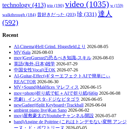
video
(1035)
technology
(413)
trip
(190)
w
(159)
達人
珍
(331)
walkthrough
(184)
昔好きだった
(203)
(592)
Recent
AI-Cinema)Hell Grind. Higgsfieldより
2026-08-05
MV)Sala
2026-08-03
mov)GeoGuessrの恐るべき知識-スキル
2026-08-03
英語(海外-日本)雑学
2026-07-29
中国女性Vocal)王OK
2026-07-26
AI-Guitar-Effect)ギターエフェクトAIで簡単にぃ
REACTOR
2026-06-30
MV+Sound)Maléfices マレフィス
2026-06-15
mov+photo)折り紙で虹＋AIで折り紙(6i6jp
2026-06-08
悲劇）インスタ-ドジなピタゴラ
2026-06-05
newGadget)Split Keyboard+Trackball
2026-06-04
ambient piano live)Kan Sano
2026-06-02
mov)屋敷豪太のYoutubeチャンネル開設
2026-05-07
band)Angine de Poitrine (これはトンデモない変態 アンジ
ーヌ・ド・ポワトリーヌ
2026-05-05