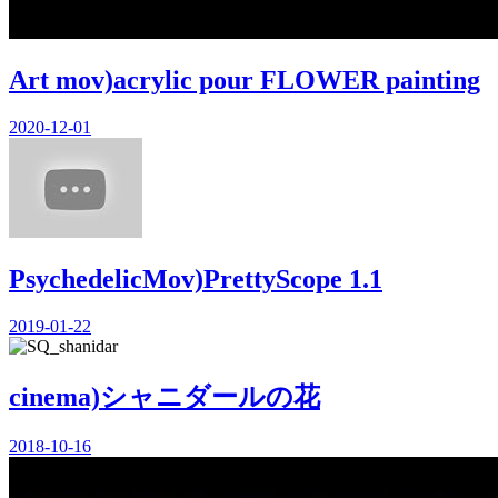
Art mov)acrylic pour FLOWER painting
2020-12-01
PsychedelicMov)PrettyScope 1.1
2019-01-22
cinema)シャニダールの花
2018-10-16