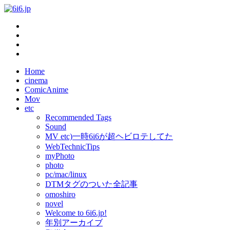
Home
cinema
ComicAnime
Mov
etc
Recommended Tags
Sound
MV etc)一時6i6が超ヘビロテしてた
WebTechnicTips
myPhoto
photo
pc/mac/linux
DTMタグのついた全記事
omoshiro
novel
Welcome to 6i6.jp!
年別アーカイブ