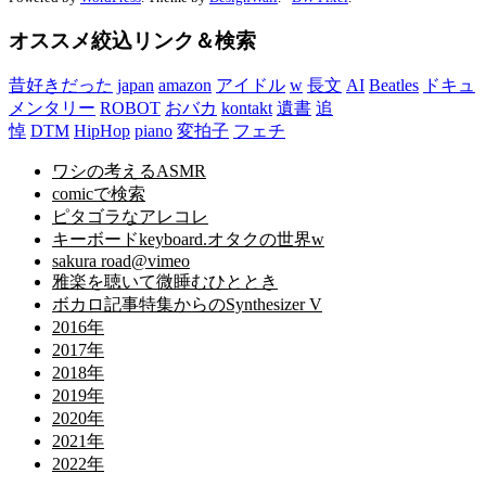
オススメ絞込リンク＆検索
昔好きだった
japan
amazon
アイドル
w
長文
AI
Beatles
ドキュ
メンタリー
ROBOT
おバカ
kontakt
遺書
追
悼
DTM
HipHop
piano
変拍子
フェチ
ワシの考えるASMR
comicで検索
ピタゴラなアレコレ
キーボードkeyboard.オタクの世界w
sakura road@vimeo
雅楽を聴いて微睡むひととき
ボカロ記事特集からのSynthesizer V
2016年
2017年
2018年
2019年
2020年
2021年
2022年