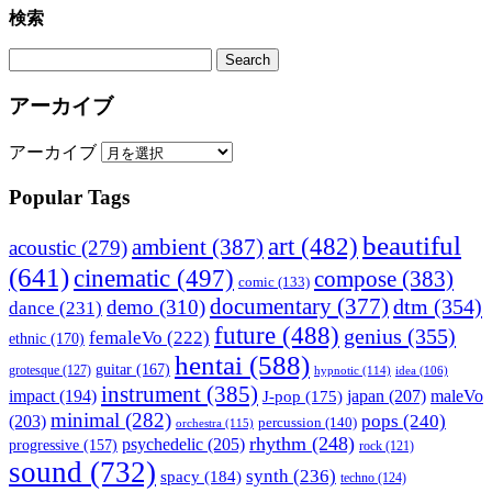
検索
アーカイブ
アーカイブ
Popular Tags
beautiful
art
(482)
ambient
(387)
acoustic
(279)
(641)
cinematic
(497)
compose
(383)
comic
(133)
documentary
(377)
dtm
(354)
demo
(310)
dance
(231)
future
(488)
genius
(355)
femaleVo
(222)
ethnic
(170)
hentai
(588)
guitar
(167)
grotesque
(127)
hypnotic
(114)
idea
(106)
instrument
(385)
impact
(194)
japan
(207)
maleVo
J-pop
(175)
minimal
(282)
pops
(240)
(203)
percussion
(140)
orchestra
(115)
rhythm
(248)
psychedelic
(205)
progressive
(157)
rock
(121)
sound
(732)
synth
(236)
spacy
(184)
techno
(124)