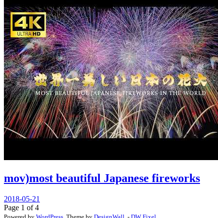
mov)most beautiful Japanese fireworks
2018-05-21
Page 1 of 4
Powered by
WordPress
. Theme by
DesignWall
. -
DW Fixel
.