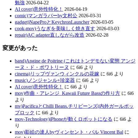
勉強
2026-04-22
AI cover)意外性特化！
2026-04-19
comic)マンガラバーby文村公
2026-03-31
gadget)NapeProとKeychronLauncher
2026-03-05
cook-mov)うなぎを美味しく焼き直す
2026-03-03
repair)AC adapter直しながら改造
2026-02-28
変更があった
band)Angine de Poitrine (これはトンデモない変態 アンジ
ーヌ・ド・ポワトリーヌ
に
6i6
より
cinema)リップヴァンウィンクルの花嫁
に
6i6
より
music)ノンジャンル+珍楽器
に
6i6
より
AI cover)意外性特化！
に
6i6
より
mov)作曲・アレンジ_Kawaii Future Bassの作り方
に
6i6
より
mv)PacificaとChilli Beans.チリビーンズ(内外ガールポッ
プロック
に
6i6
より
mov-Technology)iPhoneが動くロボットになる
に
6i6
よ
り
mov)影絵の達人byヴィンセント・バル Vincent Bal
に