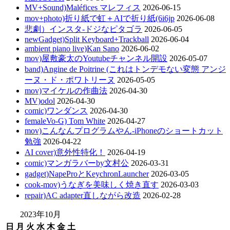
MV+Sound)Maléfices マレフィス
2026-06-15
mov+photo)折り紙で虹＋AIで折り紙(6i6jp
2026-06-08
悲劇）インスタ-ドジなピタゴラ
2026-06-05
newGadget)Split Keyboard+Trackball
2026-06-04
ambient piano live)Kan Sano
2026-06-02
mov)屋敷豪太のYoutubeチャンネル開設
2026-05-07
band)Angine de Poitrine (これはトンデモない変態 アンジ
ーヌ・ド・ポワトリーヌ
2026-05-05
mov)マイケルの作曲法
2026-04-30
MV)odol
2026-04-30
comic)ワンダンス
2026-04-30
femaleVo-G) Tom White
2026-04-27
mov)こんなんプログラムやん-iPhoneのショートカット
勉強
2026-04-22
AI cover)意外性特化！
2026-04-19
comic)マンガラバーby文村公
2026-03-31
gadget)NapeProとKeychronLauncher
2026-03-05
cook-mov)うなぎを美味しく焼き直す
2026-03-03
repair)AC adapter直しながら改造
2026-02-28
2023年10月
日
月
火
水
木
金
土