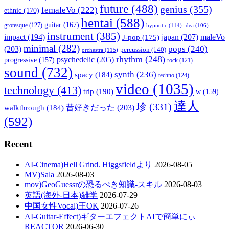
future
(488)
genius
(355)
femaleVo
(222)
ethnic
(170)
hentai
(588)
guitar
(167)
grotesque
(127)
hypnotic
(114)
idea
(106)
instrument
(385)
impact
(194)
japan
(207)
maleVo
J-pop
(175)
minimal
(282)
pops
(240)
(203)
percussion
(140)
orchestra
(115)
rhythm
(248)
psychedelic
(205)
progressive
(157)
rock
(121)
sound
(732)
synth
(236)
spacy
(184)
techno
(124)
video
(1035)
technology
(413)
trip
(190)
w
(159)
達人
珍
(331)
walkthrough
(184)
昔好きだった
(203)
(592)
Recent
AI-Cinema)Hell Grind. Higgsfieldより
2026-08-05
MV)Sala
2026-08-03
mov)GeoGuessrの恐るべき知識-スキル
2026-08-03
英語(海外-日本)雑学
2026-07-29
中国女性Vocal)王OK
2026-07-26
AI-Guitar-Effect)ギターエフェクトAIで簡単にぃ
REACTOR
2026-06-30