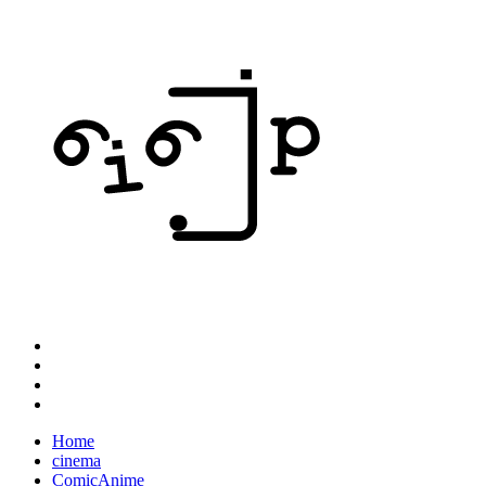
Home
cinema
ComicAnime