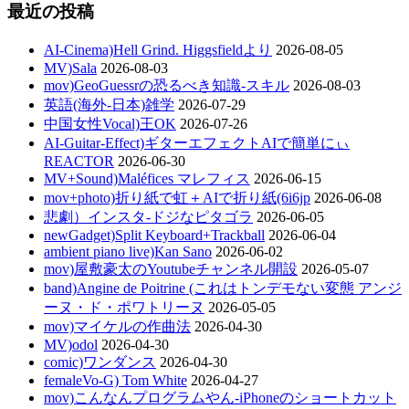
最近の投稿
AI-Cinema)Hell Grind. Higgsfieldより
2026-08-05
MV)Sala
2026-08-03
mov)GeoGuessrの恐るべき知識-スキル
2026-08-03
英語(海外-日本)雑学
2026-07-29
中国女性Vocal)王OK
2026-07-26
AI-Guitar-Effect)ギターエフェクトAIで簡単にぃ
REACTOR
2026-06-30
MV+Sound)Maléfices マレフィス
2026-06-15
mov+photo)折り紙で虹＋AIで折り紙(6i6jp
2026-06-08
悲劇）インスタ-ドジなピタゴラ
2026-06-05
newGadget)Split Keyboard+Trackball
2026-06-04
ambient piano live)Kan Sano
2026-06-02
mov)屋敷豪太のYoutubeチャンネル開設
2026-05-07
band)Angine de Poitrine (これはトンデモない変態 アンジ
ーヌ・ド・ポワトリーヌ
2026-05-05
mov)マイケルの作曲法
2026-04-30
MV)odol
2026-04-30
comic)ワンダンス
2026-04-30
femaleVo-G) Tom White
2026-04-27
mov)こんなんプログラムやん-iPhoneのショートカット