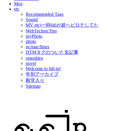
Mov
etc
Recommended Tags
Sound
MV etc)一時6i6が超ヘビロテしてた
WebTechnicTips
myPhoto
photo
pc/mac/linux
DTMタグのついた全記事
omoshiro
novel
Welcome to 6i6.jp!
年別アーカイブ
殿堂入り
Sitemap