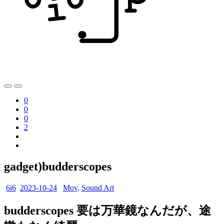
0
0
0
2
gadget)budderscopes
6i6
2023-10-24
Mov,
Sound Art
budderscopes 要は万華鏡なんだが、途