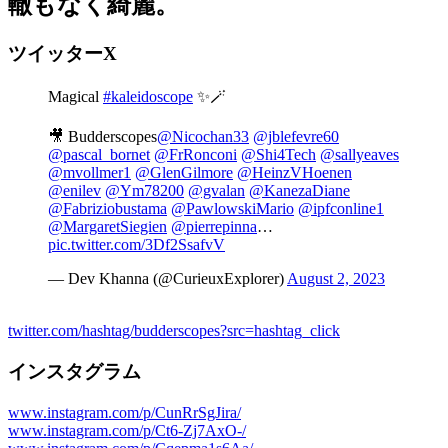
轍もなく綺麗。
ツイッターX
Magical
#kaleidoscope
✨🪄
🎥 Budderscopes
@Nicochan33
@jblefevre60
@pascal_bornet
@FrRonconi
@Shi4Tech
@sallyeaves
@mvollmer1
@GlenGilmore
@HeinzVHoenen
@enilev
@Ym78200
@gvalan
@KanezaDiane
@Fabriziobustama
@PawlowskiMario
@ipfconline1
@MargaretSiegien
@pierrepinna
…
pic.twitter.com/3Df2SsafvV
— Dev Khanna (@CurieuxExplorer)
August 2, 2023
twitter.com/hashtag/budderscopes?src=hashtag_click
インスタグラム
www.instagram.com/p/CunRrSgJira/
www.instagram.com/p/Ct6-Zj7AxO-/