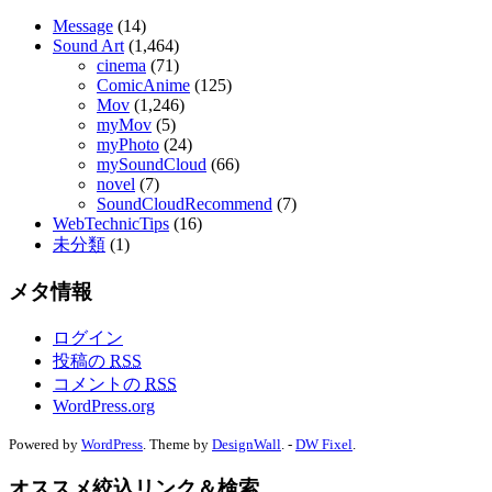
Message
(14)
Sound Art
(1,464)
cinema
(71)
ComicAnime
(125)
Mov
(1,246)
myMov
(5)
myPhoto
(24)
mySoundCloud
(66)
novel
(7)
SoundCloudRecommend
(7)
WebTechnicTips
(16)
未分類
(1)
メタ情報
ログイン
投稿の
RSS
コメントの
RSS
WordPress.org
Powered by
WordPress
. Theme by
DesignWall
. -
DW Fixel
.
オススメ絞込リンク＆検索