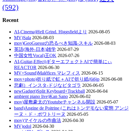
(592)
Recent
AI-Cinema)Hell Grind. Higgsfieldより
2026-08-05
MV)Sala
2026-08-03
mov)GeoGuessrの恐るべき知識-スキル
2026-08-03
英語(海外-日本)雑学
2026-07-29
中国女性Vocal)王OK
2026-07-26
AI-Guitar-Effect)ギターエフェクトAIで簡単にぃ
REACTOR
2026-06-30
MV+Sound)Maléfices マレフィス
2026-06-15
mov+photo)折り紙で虹＋AIで折り紙(6i6jp
2026-06-08
悲劇）インスタ-ドジなピタゴラ
2026-06-05
newGadget)Split Keyboard+Trackball
2026-06-04
ambient piano live)Kan Sano
2026-06-02
mov)屋敷豪太のYoutubeチャンネル開設
2026-05-07
band)Angine de Poitrine (これはトンデモない変態 アンジ
ーヌ・ド・ポワトリーヌ
2026-05-05
mov)マイケルの作曲法
2026-04-30
MV)odol
2026-04-30