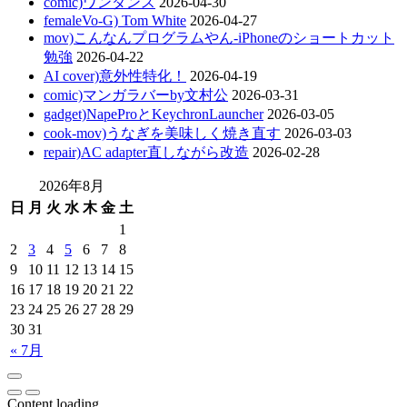
comic)ワンダンス
2026-04-30
femaleVo-G) Tom White
2026-04-27
mov)こんなんプログラムやん-iPhoneのショートカット
勉強
2026-04-22
AI cover)意外性特化！
2026-04-19
comic)マンガラバーby文村公
2026-03-31
gadget)NapeProとKeychronLauncher
2026-03-05
cook-mov)うなぎを美味しく焼き直す
2026-03-03
repair)AC adapter直しながら改造
2026-02-28
2026年8月
日
月
火
水
木
金
土
1
2
3
4
5
6
7
8
9
10
11
12
13
14
15
16
17
18
19
20
21
22
23
24
25
26
27
28
29
30
31
« 7月
Content loading