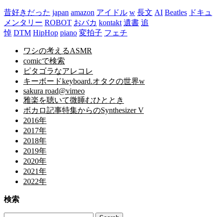
昔好きだった
japan
amazon
アイドル
w
長文
AI
Beatles
ドキュ
メンタリー
ROBOT
おバカ
kontakt
遺書
追
悼
DTM
HipHop
piano
変拍子
フェチ
ワシの考えるASMR
comicで検索
ピタゴラなアレコレ
キーボードkeyboard.オタクの世界w
sakura road@vimeo
雅楽を聴いて微睡むひととき
ボカロ記事特集からのSynthesizer V
2016年
2017年
2018年
2019年
2020年
2021年
2022年
検索