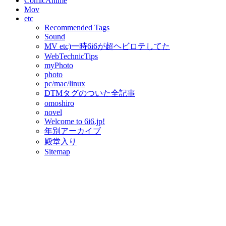
ComicAnime
Mov
etc
Recommended Tags
Sound
MV etc)一時6i6が超ヘビロテしてた
WebTechnicTips
myPhoto
photo
pc/mac/linux
DTMタグのついた全記事
omoshiro
novel
Welcome to 6i6.jp!
年別アーカイブ
殿堂入り
Sitemap