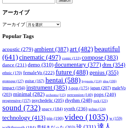
アーカイブ
アーカイブ
Popular Tags
beautiful
art
(482)
ambient
(387)
acoustic
(279)
(641)
cinematic
(497)
compose
(383)
comic
(133)
documentary
(377)
dtm
(354)
demo
(310)
dance
(231)
future
(488)
genius
(355)
femaleVo
(222)
ethnic
(170)
hentai
(588)
guitar
(167)
grotesque
(127)
hypnotic
(114)
idea
(106)
instrument
(385)
impact
(194)
japan
(207)
maleVo
J-pop
(175)
minimal
(282)
pops
(240)
(203)
percussion
(140)
orchestra
(115)
rhythm
(248)
psychedelic
(205)
progressive
(157)
rock
(121)
sound
(732)
synth
(236)
spacy
(184)
techno
(124)
video
(1035)
technology
(413)
trip
(190)
w
(159)
達人
珍
(331)
walkthrough
(184)
昔好きだった
(203)