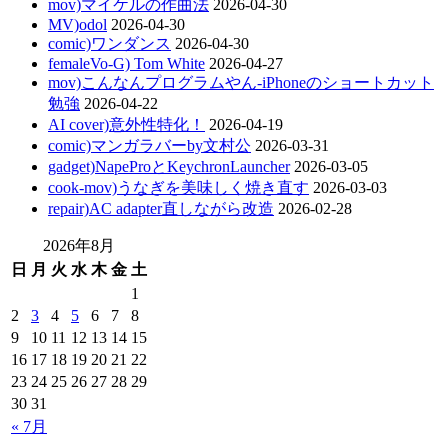
mov)マイケルの作曲法
2026-04-30
MV)odol
2026-04-30
comic)ワンダンス
2026-04-30
femaleVo-G) Tom White
2026-04-27
mov)こんなんプログラムやん-iPhoneのショートカット
勉強
2026-04-22
AI cover)意外性特化！
2026-04-19
comic)マンガラバーby文村公
2026-03-31
gadget)NapeProとKeychronLauncher
2026-03-05
cook-mov)うなぎを美味しく焼き直す
2026-03-03
repair)AC adapter直しながら改造
2026-02-28
2026年8月
日
月
火
水
木
金
土
1
2
3
4
5
6
7
8
9
10
11
12
13
14
15
16
17
18
19
20
21
22
23
24
25
26
27
28
29
30
31
« 7月