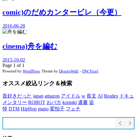
comic)のだめカンタービレ（今更）
2016-06-28
cinema)舟を編む
2015-10-02
Page 1 of 1
Powered by
WordPress
. Theme by
DesignWall
. -
DW Fixel
.
オススメ絞込リンク＆検索
昔好きだった
japan
amazon
アイドル
w
長文
AI
Beatles
ドキュ
メンタリー
ROBOT
おバカ
kontakt
遺書
追
悼
DTM
HipHop
piano
変拍子
フェチ