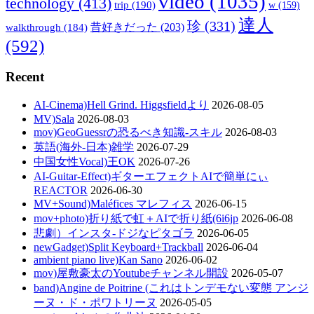
video
(1035)
technology
(413)
trip
(190)
w
(159)
達人
珍
(331)
walkthrough
(184)
昔好きだった
(203)
(592)
Recent
AI-Cinema)Hell Grind. Higgsfieldより
2026-08-05
MV)Sala
2026-08-03
mov)GeoGuessrの恐るべき知識-スキル
2026-08-03
英語(海外-日本)雑学
2026-07-29
中国女性Vocal)王OK
2026-07-26
AI-Guitar-Effect)ギターエフェクトAIで簡単にぃ
REACTOR
2026-06-30
MV+Sound)Maléfices マレフィス
2026-06-15
mov+photo)折り紙で虹＋AIで折り紙(6i6jp
2026-06-08
悲劇）インスタ-ドジなピタゴラ
2026-06-05
newGadget)Split Keyboard+Trackball
2026-06-04
ambient piano live)Kan Sano
2026-06-02
mov)屋敷豪太のYoutubeチャンネル開設
2026-05-07
band)Angine de Poitrine (これはトンデモない変態 アンジ
ーヌ・ド・ポワトリーヌ
2026-05-05