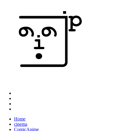
Home
cinema
ComicAnime