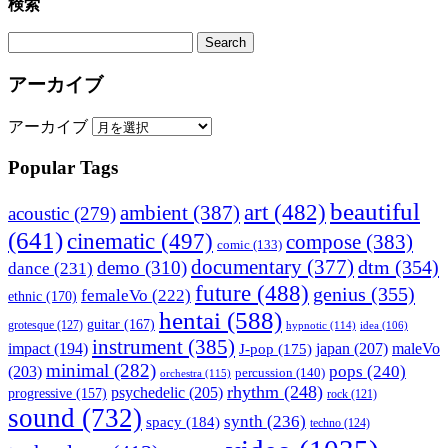
検索
アーカイブ
アーカイブ
Popular Tags
beautiful
art
(482)
ambient
(387)
acoustic
(279)
(641)
cinematic
(497)
compose
(383)
comic
(133)
documentary
(377)
dtm
(354)
demo
(310)
dance
(231)
future
(488)
genius
(355)
femaleVo
(222)
ethnic
(170)
hentai
(588)
guitar
(167)
grotesque
(127)
hypnotic
(114)
idea
(106)
instrument
(385)
impact
(194)
japan
(207)
maleVo
J-pop
(175)
minimal
(282)
pops
(240)
(203)
percussion
(140)
orchestra
(115)
rhythm
(248)
psychedelic
(205)
progressive
(157)
rock
(121)
sound
(732)
synth
(236)
spacy
(184)
techno
(124)