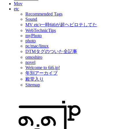
Mov
etc
Recommended Tags
Sound
MV etc)一時6i6が超ヘビロテしてた
WebTechnicTips
myPhoto
photo
pc/mac/linux
DTMタグのついた全記事
omoshiro
novel
Welcome to 6i6.jp!
年別アーカイブ
殿堂入り
Sitemap