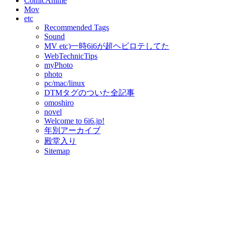
ComicAnime
Mov
etc
Recommended Tags
Sound
MV etc)一時6i6が超ヘビロテしてた
WebTechnicTips
myPhoto
photo
pc/mac/linux
DTMタグのついた全記事
omoshiro
novel
Welcome to 6i6.jp!
年別アーカイブ
殿堂入り
Sitemap