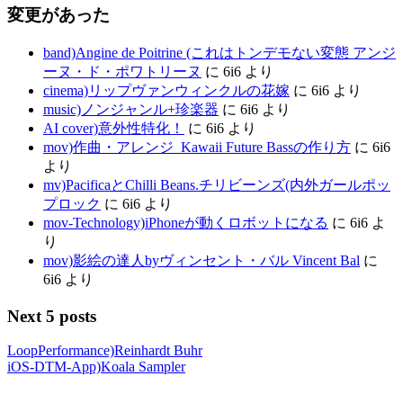
変更があった
band)Angine de Poitrine (これはトンデモない変態 アンジ
ーヌ・ド・ポワトリーヌ
に
6i6
より
cinema)リップヴァンウィンクルの花嫁
に
6i6
より
music)ノンジャンル+珍楽器
に
6i6
より
AI cover)意外性特化！
に
6i6
より
mov)作曲・アレンジ_Kawaii Future Bassの作り方
に
6i6
より
mv)PacificaとChilli Beans.チリビーンズ(内外ガールポッ
プロック
に
6i6
より
mov-Technology)iPhoneが動くロボットになる
に
6i6
よ
り
mov)影絵の達人byヴィンセント・バル Vincent Bal
に
6i6
より
Next 5 posts
LoopPerformance)Reinhardt Buhr
iOS-DTM-App)Koala Sampler