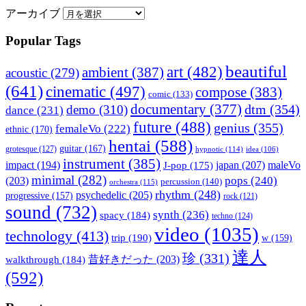
アーカイブ
Popular Tags
beautiful
art
(482)
ambient
(387)
acoustic
(279)
(641)
cinematic
(497)
compose
(383)
comic
(133)
documentary
(377)
dtm
(354)
demo
(310)
dance
(231)
future
(488)
genius
(355)
femaleVo
(222)
ethnic
(170)
hentai
(588)
guitar
(167)
grotesque
(127)
hypnotic
(114)
idea
(106)
instrument
(385)
impact
(194)
japan
(207)
maleVo
J-pop
(175)
minimal
(282)
pops
(240)
(203)
percussion
(140)
orchestra
(115)
rhythm
(248)
psychedelic
(205)
progressive
(157)
rock
(121)
sound
(732)
synth
(236)
spacy
(184)
techno
(124)
video
(1035)
technology
(413)
trip
(190)
w
(159)
達人
珍
(331)
walkthrough
(184)
昔好きだった
(203)
(592)