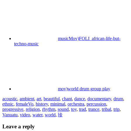
musicMov)FOLI_african-life-but-
techno-music
mov)world drum group play
acoustic
,
ambient
,
art
,
beautiful
,
chant
,
dance
,
documentary
,
drum
,
ethnic
,
femaleVo
,
history
,
minimal
,
orchestra
,
percussion
,
progressive
,
religion
,
rhythm
,
sound
,
toy
,
trad
,
trance
,
tribal
,
trip
,
Vanuatu
,
video
,
water
,
world
,
珍
Leave a reply