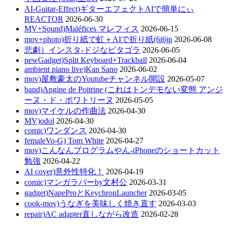
AI-Guitar-Effect)ギターエフェクトAIで簡単にぃ
REACTOR
2026-06-30
MV+Sound)Maléfices マレフィス
2026-06-15
mov+photo)折り紙で虹＋AIで折り紙(6i6jp
2026-06-08
悲劇）インスタ-ドジなピタゴラ
2026-06-05
newGadget)Split Keyboard+Trackball
2026-06-04
ambient piano live)Kan Sano
2026-06-02
mov)屋敷豪太のYoutubeチャンネル開設
2026-05-07
band)Angine de Poitrine (これはトンデモない変態 アンジ
ーヌ・ド・ポワトリーヌ
2026-05-05
mov)マイケルの作曲法
2026-04-30
MV)odol
2026-04-30
comic)ワンダンス
2026-04-30
femaleVo-G) Tom White
2026-04-27
mov)こんなんプログラムやん-iPhoneのショートカット
勉強
2026-04-22
AI cover)意外性特化！
2026-04-19
comic)マンガラバーby文村公
2026-03-31
gadget)NapeProとKeychronLauncher
2026-03-05
cook-mov)うなぎを美味しく焼き直す
2026-03-03
repair)AC adapter直しながら改造
2026-02-28