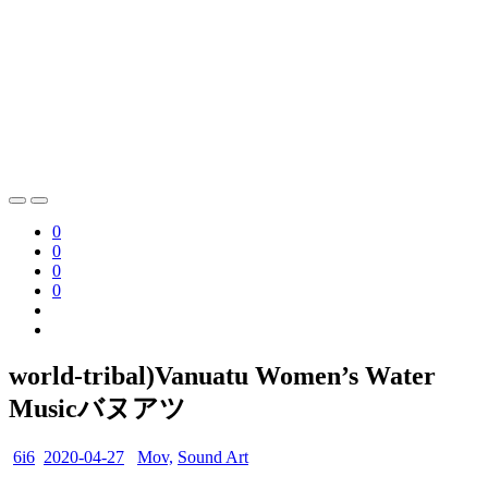
0
0
0
0
world-tribal)Vanuatu Women’s Water
Musicバヌアツ
6i6
2020-04-27
Mov,
Sound Art