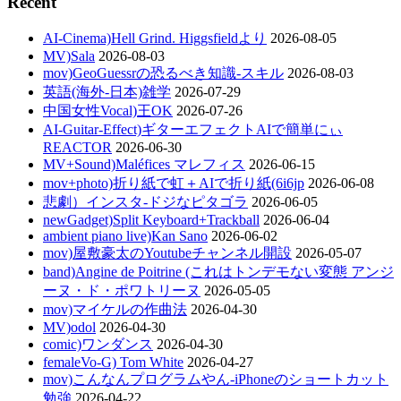
Recent
AI-Cinema)Hell Grind. Higgsfieldより
2026-08-05
MV)Sala
2026-08-03
mov)GeoGuessrの恐るべき知識-スキル
2026-08-03
英語(海外-日本)雑学
2026-07-29
中国女性Vocal)王OK
2026-07-26
AI-Guitar-Effect)ギターエフェクトAIで簡単にぃ
REACTOR
2026-06-30
MV+Sound)Maléfices マレフィス
2026-06-15
mov+photo)折り紙で虹＋AIで折り紙(6i6jp
2026-06-08
悲劇）インスタ-ドジなピタゴラ
2026-06-05
newGadget)Split Keyboard+Trackball
2026-06-04
ambient piano live)Kan Sano
2026-06-02
mov)屋敷豪太のYoutubeチャンネル開設
2026-05-07
band)Angine de Poitrine (これはトンデモない変態 アンジ
ーヌ・ド・ポワトリーヌ
2026-05-05
mov)マイケルの作曲法
2026-04-30
MV)odol
2026-04-30
comic)ワンダンス
2026-04-30
femaleVo-G) Tom White
2026-04-27
mov)こんなんプログラムやん-iPhoneのショートカット
勉強
2026-04-22