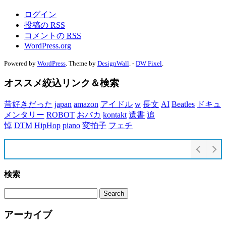
ログイン
投稿の
RSS
コメントの
RSS
WordPress.org
Powered by
WordPress
. Theme by
DesignWall
. -
DW Fixel
.
オススメ絞込リンク＆検索
昔好きだった
japan
amazon
アイドル
w
長文
AI
Beatles
ドキュ
メンタリー
ROBOT
おバカ
kontakt
遺書
追
悼
DTM
HipHop
piano
変拍子
フェチ
検索
アーカイブ