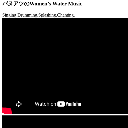
バヌアツのWomen’s Water Music
Singing,Drumming,Splashing,Chanting.