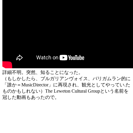
詳細不明。突然、知ることになった。
（もしかしたら、ブルガリアンヴォイス、バリガムラン的に
「誰か＝MusicDirector」に再現され、観光としてやってい.た
ものかもしれない）The Leweton Cultural Groupという名前を
冠した動画もあったので。