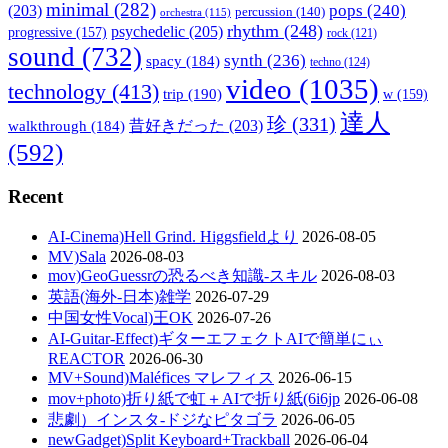
minimal
(282)
pops
(240)
(203)
percussion
(140)
orchestra
(115)
rhythm
(248)
psychedelic
(205)
progressive
(157)
rock
(121)
sound
(732)
synth
(236)
spacy
(184)
techno
(124)
video
(1035)
technology
(413)
trip
(190)
w
(159)
達人
珍
(331)
walkthrough
(184)
昔好きだった
(203)
(592)
Recent
AI-Cinema)Hell Grind. Higgsfieldより
2026-08-05
MV)Sala
2026-08-03
mov)GeoGuessrの恐るべき知識-スキル
2026-08-03
英語(海外-日本)雑学
2026-07-29
中国女性Vocal)王OK
2026-07-26
AI-Guitar-Effect)ギターエフェクトAIで簡単にぃ
REACTOR
2026-06-30
MV+Sound)Maléfices マレフィス
2026-06-15
mov+photo)折り紙で虹＋AIで折り紙(6i6jp
2026-06-08
悲劇）インスタ-ドジなピタゴラ
2026-06-05
newGadget)Split Keyboard+Trackball
2026-06-04