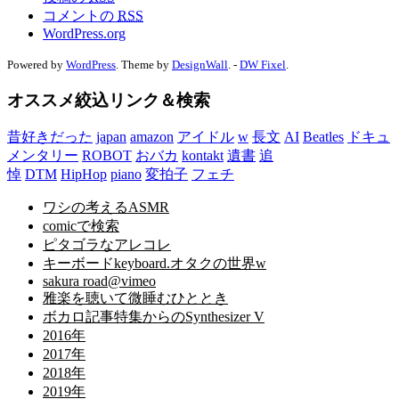
コメントの
RSS
WordPress.org
Powered by
WordPress
. Theme by
DesignWall
. -
DW Fixel
.
オススメ絞込リンク＆検索
昔好きだった
japan
amazon
アイドル
w
長文
AI
Beatles
ドキュ
メンタリー
ROBOT
おバカ
kontakt
遺書
追
悼
DTM
HipHop
piano
変拍子
フェチ
ワシの考えるASMR
comicで検索
ピタゴラなアレコレ
キーボードkeyboard.オタクの世界w
sakura road@vimeo
雅楽を聴いて微睡むひととき
ボカロ記事特集からのSynthesizer V
2016年
2017年
2018年
2019年