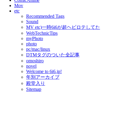
ComicAnime
Mov
etc
Recommended Tags
Sound
MV etc)一時6i6が超ヘビロテしてた
WebTechnicTips
myPhoto
photo
pc/mac/linux
DTMタグのついた全記事
omoshiro
novel
Welcome to 6i6.jp!
年別アーカイブ
殿堂入り
Sitemap