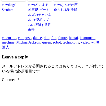
mov)Nigel
mov)AIによる
mov)なんだか圧
Stanford
AI再現-ビート
倒される楽器群
ルズのチャンネ
ル-洋楽ポップ
スの壊滅する近
未来
cinematic
,
compose
,
dance
,
dtm
,
fun
,
future
,
hentai
,
instrument
,
machine
,
MichaelJackson
,
queen
,
robot
,
technology
,
video
,
w
,
珍
,
達人
Leave a reply
メールアドレスが公開されることはありません。
*
が付いて
いる欄は必須項目です
Comment *