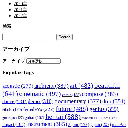
2020年
2021年
2022年
検索
アーカイブ
アーカイブ
Popular Tags
beautiful
art
(482)
ambient
(387)
acoustic
(279)
(641)
cinematic
(497)
compose
(383)
comic
(133)
documentary
(377)
dtm
(354)
demo
(310)
dance
(231)
future
(488)
genius
(355)
femaleVo
(222)
ethnic
(170)
hentai
(588)
guitar
(167)
grotesque
(127)
hypnotic
(114)
idea
(106)
instrument
(385)
impact
(194)
japan
(207)
maleVo
J-pop
(175)