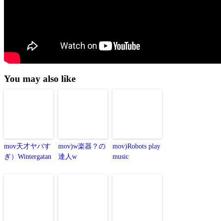
You may also like
mov天才ヤバす
mov)w楽器？の
mov)Robots play
ぎ）Wintergatan
達人w
music