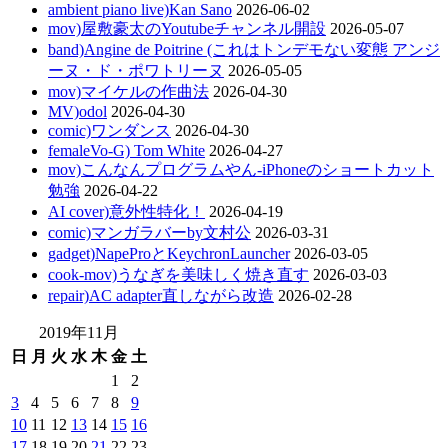
ambient piano live)Kan Sano
2026-06-02
mov)屋敷豪太のYoutubeチャンネル開設
2026-05-07
band)Angine de Poitrine (これはトンデモない変態 アンジ
ーヌ・ド・ポワトリーヌ
2026-05-05
mov)マイケルの作曲法
2026-04-30
MV)odol
2026-04-30
comic)ワンダンス
2026-04-30
femaleVo-G) Tom White
2026-04-27
mov)こんなんプログラムやん-iPhoneのショートカット
勉強
2026-04-22
AI cover)意外性特化！
2026-04-19
comic)マンガラバーby文村公
2026-03-31
gadget)NapeProとKeychronLauncher
2026-03-05
cook-mov)うなぎを美味しく焼き直す
2026-03-03
repair)AC adapter直しながら改造
2026-02-28
2019年11月
日
月
火
水
木
金
土
1
2
3
4
5
6
7
8
9
10
11
12
13
14
15
16
17
18
19
20
21
22
23