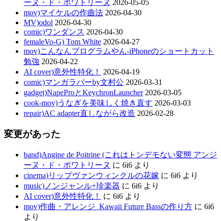
ーヌ・ド・ポワトリーヌ
2026-05-05
mov)マイケルの作曲法
2026-04-30
MV)odol
2026-04-30
comic)ワンダンス
2026-04-30
femaleVo-G) Tom White
2026-04-27
mov)こんなんプログラムやん-iPhoneのショートカット
勉強
2026-04-22
AI cover)意外性特化！
2026-04-19
comic)マンガラバーby文村公
2026-03-31
gadget)NapeProとKeychronLauncher
2026-03-05
cook-mov)うなぎを美味しく焼き直す
2026-03-03
repair)AC adapter直しながら改造
2026-02-28
変更があった
band)Angine de Poitrine (これはトンデモない変態 アンジ
ーヌ・ド・ポワトリーヌ
に
6i6
より
cinema)リップヴァンウィンクルの花嫁
に
6i6
より
music)ノンジャンル+珍楽器
に
6i6
より
AI cover)意外性特化！
に
6i6
より
mov)作曲・アレンジ_Kawaii Future Bassの作り方
に
6i6
より