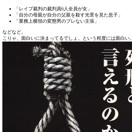
「レイプ裁判の裁判員6人全員が女」
「自分の母親が自分の父親を殺す光景を見た息子」
「業務上横領の変態男のブレない主張」
などなど。
こりゃ、面白いに決まってるでしょ。という程度には面白い