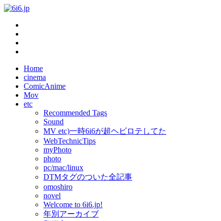
Home
cinema
ComicAnime
Mov
etc
Recommended Tags
Sound
MV etc)一時6i6が超ヘビロテしてた
WebTechnicTips
myPhoto
photo
pc/mac/linux
DTMタグのついた全記事
omoshiro
novel
Welcome to 6i6.jp!
年別アーカイブ