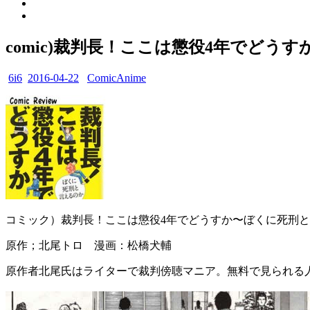
comic)裁判長！ここは懲役4年でどう
6i6
2016-04-22
ComicAnime
コミック）裁判長！ここは懲役4年でどうすか〜ぼくに死刑
原作；北尾トロ 漫画：松橋犬輔
原作者北尾氏はライターで裁判傍聴マニア。無料で見られる