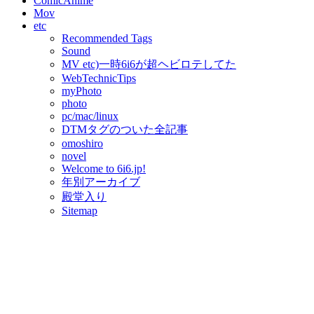
ComicAnime
Mov
etc
Recommended Tags
Sound
MV etc)一時6i6が超ヘビロテしてた
WebTechnicTips
myPhoto
photo
pc/mac/linux
DTMタグのついた全記事
omoshiro
novel
Welcome to 6i6.jp!
年別アーカイブ
殿堂入り
Sitemap