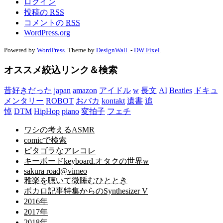
ログイン
投稿の
RSS
コメントの
RSS
WordPress.org
Powered by
WordPress
. Theme by
DesignWall
. -
DW Fixel
.
オススメ絞込リンク＆検索
昔好きだった
japan
amazon
アイドル
w
長文
AI
Beatles
ドキュ
メンタリー
ROBOT
おバカ
kontakt
遺書
追
悼
DTM
HipHop
piano
変拍子
フェチ
ワシの考えるASMR
comicで検索
ピタゴラなアレコレ
キーボードkeyboard.オタクの世界w
sakura road@vimeo
雅楽を聴いて微睡むひととき
ボカロ記事特集からのSynthesizer V
2016年
2017年
2018年