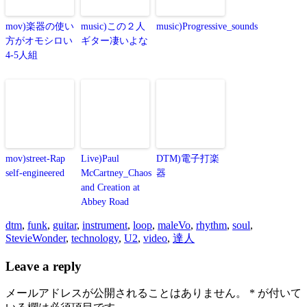
mov)楽器の使い
music)この２人
music)Progressive_sounds
方がオモシロい
ギター凄いよな
4-5人組
mov)street-Rap
Live)Paul
DTM)電子打楽
self-engineered
McCartney_Chaos
器
and Creation at
Abbey Road
dtm
,
funk
,
guitar
,
instrument
,
loop
,
maleVo
,
rhythm
,
soul
,
StevieWonder
,
technology
,
U2
,
video
,
達人
Leave a reply
メールアドレスが公開されることはありません。
*
が付いて