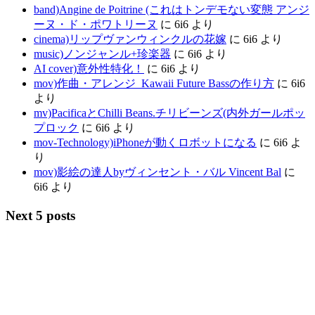
band)Angine de Poitrine (これはトンデモない変態 アンジ
ーヌ・ド・ポワトリーヌ
に
6i6
より
cinema)リップヴァンウィンクルの花嫁
に
6i6
より
music)ノンジャンル+珍楽器
に
6i6
より
AI cover)意外性特化！
に
6i6
より
mov)作曲・アレンジ_Kawaii Future Bassの作り方
に
6i6
より
mv)PacificaとChilli Beans.チリビーンズ(内外ガールポッ
プロック
に
6i6
より
mov-Technology)iPhoneが動くロボットになる
に
6i6
よ
り
mov)影絵の達人byヴィンセント・バル Vincent Bal
に
6i6
より
Next 5 posts