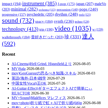
instrument
(385)
impact
(194)
japan
(207)
maleVo
J-pop
(175)
minimal
(282)
pops
(240)
(203)
percussion
(140)
orchestra
(115)
rhythm
(248)
psychedelic
(205)
progressive
(157)
rock
(121)
sound
(732)
synth
(236)
spacy
(184)
techno
(124)
video
(1035)
technology
(413)
trip
(190)
w
(159)
達人
珍
(331)
walkthrough
(184)
昔好きだった
(203)
(592)
Recent
AI-Cinema)Hell Grind. Higgsfieldより
2026-08-05
MV)Sala
2026-08-03
mov)GeoGuessrの恐るべき知識-スキル
2026-08-03
英語(海外-日本)雑学
2026-07-29
中国女性Vocal)王OK
2026-07-26
AI-Guitar-Effect)ギターエフェクトAIで簡単にぃ
REACTOR
2026-06-30
MV+Sound)Maléfices マレフィス
2026-06-15
mov+photo)折り紙で虹＋AIで折り紙(6i6jp
2026-06-08
悲劇）インスタ-ドジなピタゴラ
2026-06-05