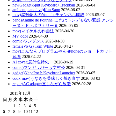
newGadget)Split Keyboard+Trackball
2026-06-04
ambient piano live)Kan Sano
2026-06-02
mov)屋敷豪太のYoutubeチャンネル開設
2026-05-07
band)Angine de Poitrine (これはトンデモない変態 アンジ
ーヌ・ド・ポワトリーヌ
2026-05-05
mov)マイケルの作曲法
2026-04-30
MV)odol
2026-04-30
comic)ワンダンス
2026-04-30
femaleVo-G) Tom White
2026-04-27
mov)こんなんプログラムやん-iPhoneのショートカット
勉強
2026-04-22
AI cover)意外性特化！
2026-04-19
comic)マンガラバーby文村公
2026-03-31
gadget)NapeProとKeychronLauncher
2026-03-05
cook-mov)うなぎを美味しく焼き直す
2026-03-03
repair)AC adapter直しながら改造
2026-02-28
2015年12月
日
月
火
水
木
金
土
1
2
3
4
5
6
7
8
9
10
11
12