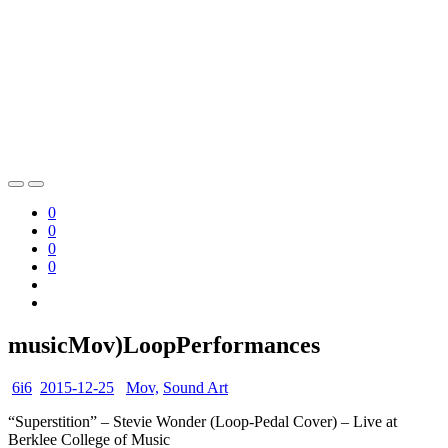
0
0
0
0
musicMov)LoopPerformances
6i6
2015-12-25
Mov,
Sound Art
“Superstition” – Stevie Wonder (Loop-Pedal Cover) – Live at
Berklee College of Music