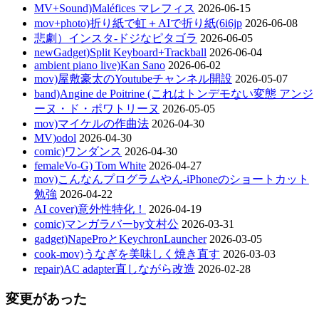
MV+Sound)Maléfices マレフィス
2026-06-15
mov+photo)折り紙で虹＋AIで折り紙(6i6jp
2026-06-08
悲劇）インスタ-ドジなピタゴラ
2026-06-05
newGadget)Split Keyboard+Trackball
2026-06-04
ambient piano live)Kan Sano
2026-06-02
mov)屋敷豪太のYoutubeチャンネル開設
2026-05-07
band)Angine de Poitrine (これはトンデモない変態 アンジ
ーヌ・ド・ポワトリーヌ
2026-05-05
mov)マイケルの作曲法
2026-04-30
MV)odol
2026-04-30
comic)ワンダンス
2026-04-30
femaleVo-G) Tom White
2026-04-27
mov)こんなんプログラムやん-iPhoneのショートカット
勉強
2026-04-22
AI cover)意外性特化！
2026-04-19
comic)マンガラバーby文村公
2026-03-31
gadget)NapeProとKeychronLauncher
2026-03-05
cook-mov)うなぎを美味しく焼き直す
2026-03-03
repair)AC adapter直しながら改造
2026-02-28
変更があった