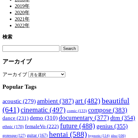
2019年
2020年
2021年
2022年
検索
アーカイブ
アーカイブ
Popular Tags
beautiful
art
(482)
ambient
(387)
acoustic
(279)
(641)
cinematic
(497)
compose
(383)
comic
(133)
documentary
(377)
dtm
(354)
demo
(310)
dance
(231)
future
(488)
genius
(355)
femaleVo
(222)
ethnic
(170)
hentai
(588)
guitar
(167)
grotesque
(127)
hypnotic
(114)
idea
(106)