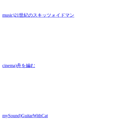
music)21世紀のスキッツォイドマン
cinema)舟を編む
mySound)GuitarWithCat