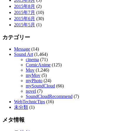
2015年9月
(5)
2015年8月
(2)
2015年7月
(10)
2015年6月
(30)
2015年5月
(1)
カテゴリー
Message
(14)
Sound Art
(1,464)
cinema
(71)
ComicAnime
(125)
Mov
(1,246)
myMov
(5)
myPhoto
(24)
mySoundCloud
(66)
novel
(7)
SoundCloudRecommend
(7)
WebTechnicTips
(16)
未分類
(1)
メタ情報