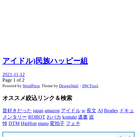
アイドル)民族ハッピー組
2021-11-12
Page 1 of 2
Powered by
WordPress
. Theme by
DesignWall
. -
DW Fixel
.
オススメ絞込リンク＆検索
昔好きだった
japan
amazon
アイドル
w
長文
AI
Beatles
ドキュ
メンタリー
ROBOT
おバカ
kontakt
遺書
追
悼
DTM
HipHop
piano
変拍子
フェチ