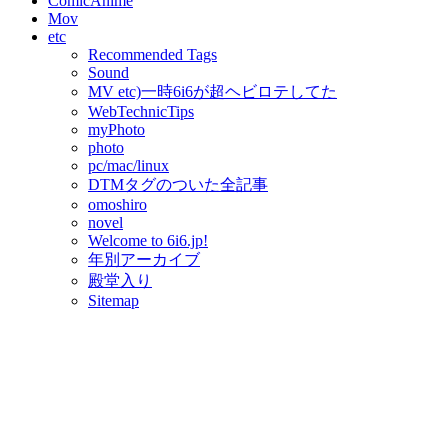
ComicAnime
Mov
etc
Recommended Tags
Sound
MV etc)一時6i6が超ヘビロテしてた
WebTechnicTips
myPhoto
photo
pc/mac/linux
DTMタグのついた全記事
omoshiro
novel
Welcome to 6i6.jp!
年別アーカイブ
殿堂入り
Sitemap