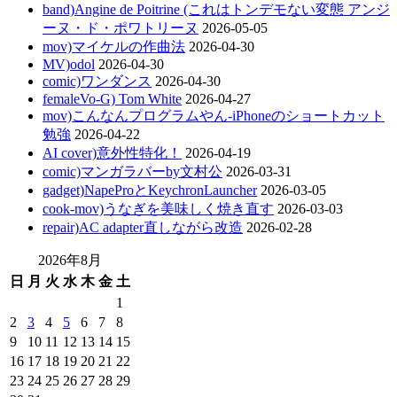
band)Angine de Poitrine (これはトンデモない変態 アンジ
ーヌ・ド・ポワトリーヌ
2026-05-05
mov)マイケルの作曲法
2026-04-30
MV)odol
2026-04-30
comic)ワンダンス
2026-04-30
femaleVo-G) Tom White
2026-04-27
mov)こんなんプログラムやん-iPhoneのショートカット
勉強
2026-04-22
AI cover)意外性特化！
2026-04-19
comic)マンガラバーby文村公
2026-03-31
gadget)NapeProとKeychronLauncher
2026-03-05
cook-mov)うなぎを美味しく焼き直す
2026-03-03
repair)AC adapter直しながら改造
2026-02-28
2026年8月
日
月
火
水
木
金
土
1
2
3
4
5
6
7
8
9
10
11
12
13
14
15
16
17
18
19
20
21
22
23
24
25
26
27
28
29