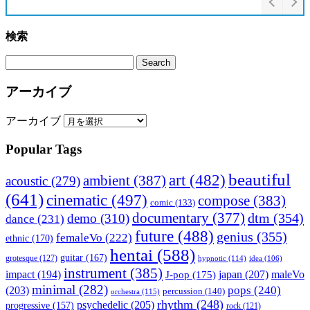
検索
アーカイブ
アーカイブ
Popular Tags
beautiful
art
(482)
ambient
(387)
acoustic
(279)
(641)
cinematic
(497)
compose
(383)
comic
(133)
documentary
(377)
dtm
(354)
demo
(310)
dance
(231)
future
(488)
genius
(355)
femaleVo
(222)
ethnic
(170)
hentai
(588)
guitar
(167)
grotesque
(127)
hypnotic
(114)
idea
(106)
instrument
(385)
impact
(194)
japan
(207)
maleVo
J-pop
(175)
minimal
(282)
pops
(240)
(203)
percussion
(140)
orchestra
(115)
rhythm
(248)
psychedelic
(205)
progressive
(157)
rock
(121)