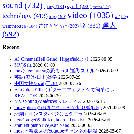
sound
(732)
synth
(236)
spacy
(184)
techno
(124)
video
(1035)
technology
(413)
trip
(190)
w
(159)
達人
珍
(331)
walkthrough
(184)
昔好きだった
(203)
(592)
Recent
AI-Cinema)Hell Grind. Higgsfieldより
2026-08-05
MV)Sala
2026-08-03
mov)GeoGuessrの恐るべき知識-スキル
2026-08-03
英語(海外-日本)雑学
2026-07-29
中国女性Vocal)王OK
2026-07-26
AI-Guitar-Effect)ギターエフェクトAIで簡単にぃ
REACTOR
2026-06-30
MV+Sound)Maléfices マレフィス
2026-06-15
mov+photo)折り紙で虹＋AIで折り紙(6i6jp
2026-06-08
悲劇）インスタ-ドジなピタゴラ
2026-06-05
newGadget)Split Keyboard+Trackball
2026-06-04
ambient piano live)Kan Sano
2026-06-02
mov)屋敷豪太のYoutubeチャンネル開設
2026-05-07