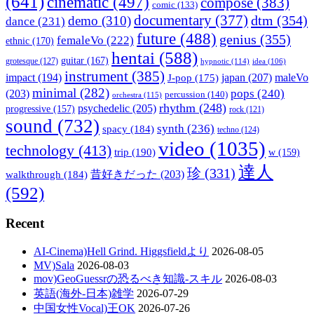
(641)
cinematic
(497)
compose
(383)
comic
(133)
documentary
(377)
dtm
(354)
demo
(310)
dance
(231)
future
(488)
genius
(355)
femaleVo
(222)
ethnic
(170)
hentai
(588)
guitar
(167)
grotesque
(127)
hypnotic
(114)
idea
(106)
instrument
(385)
impact
(194)
japan
(207)
maleVo
J-pop
(175)
minimal
(282)
pops
(240)
(203)
percussion
(140)
orchestra
(115)
rhythm
(248)
psychedelic
(205)
progressive
(157)
rock
(121)
sound
(732)
synth
(236)
spacy
(184)
techno
(124)
video
(1035)
technology
(413)
trip
(190)
w
(159)
達人
珍
(331)
walkthrough
(184)
昔好きだった
(203)
(592)
Recent
AI-Cinema)Hell Grind. Higgsfieldより
2026-08-05
MV)Sala
2026-08-03
mov)GeoGuessrの恐るべき知識-スキル
2026-08-03
英語(海外-日本)雑学
2026-07-29
中国女性Vocal)王OK
2026-07-26