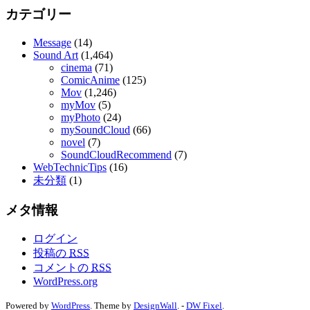
カテゴリー
Message
(14)
Sound Art
(1,464)
cinema
(71)
ComicAnime
(125)
Mov
(1,246)
myMov
(5)
myPhoto
(24)
mySoundCloud
(66)
novel
(7)
SoundCloudRecommend
(7)
WebTechnicTips
(16)
未分類
(1)
メタ情報
ログイン
投稿の
RSS
コメントの
RSS
WordPress.org
Powered by
WordPress
. Theme by
DesignWall
. -
DW Fixel
.