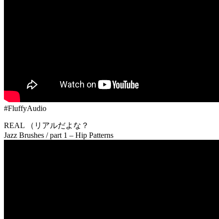
#FluffyAudio
REAL （リアルだよな？
Jazz Brushes / part 1 – Hip Patterns