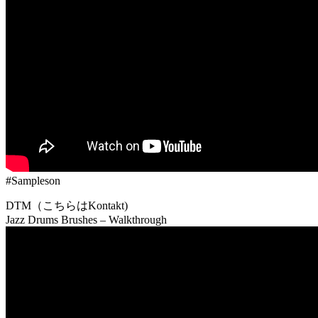
#Sampleson
DTM（こちらはKontakt)
Jazz Drums Brushes – Walkthrough