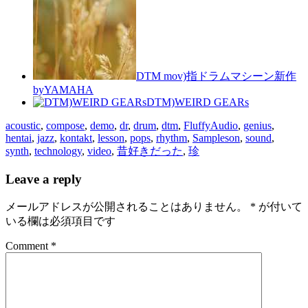
DTM mov)指ドラムマシーン新作
byYAMAHA
DTM)WEIRD GEARs
acoustic
,
compose
,
demo
,
dr
,
drum
,
dtm
,
FluffyAudio
,
genius
,
hentai
,
jazz
,
kontakt
,
lesson
,
pops
,
rhythm
,
Sampleson
,
sound
,
synth
,
technology
,
video
,
昔好きだった
,
珍
Leave a reply
メールアドレスが公開されることはありません。
*
が付いて
いる欄は必須項目です
Comment *