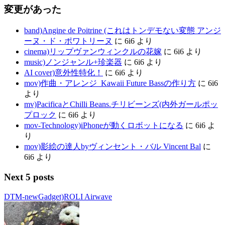
変更があった
band)Angine de Poitrine (これはトンデモない変態 アンジ
ーヌ・ド・ポワトリーヌ
に
6i6
より
cinema)リップヴァンウィンクルの花嫁
に
6i6
より
music)ノンジャンル+珍楽器
に
6i6
より
AI cover)意外性特化！
に
6i6
より
mov)作曲・アレンジ_Kawaii Future Bassの作り方
に
6i6
より
mv)PacificaとChilli Beans.チリビーンズ(内外ガールポッ
プロック
に
6i6
より
mov-Technology)iPhoneが動くロボットになる
に
6i6
よ
り
mov)影絵の達人byヴィンセント・バル Vincent Bal
に
6i6
より
Next 5 posts
DTM-newGadget)ROLI Airwave