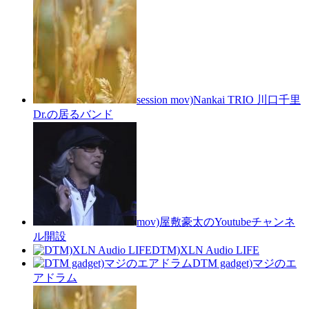
session mov)Nankai TRIO 川口千里
Dr.の居るバンド
mov)屋敷豪太のYoutubeチャンネ
ル開設
DTM)XLN Audio LIFE
DTM gadget)マジのエ
アドラム