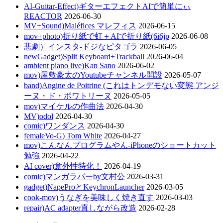
AI-Guitar-Effect)ギターエフェクトAIで簡単にぃ
REACTOR
2026-06-30
MV+Sound)Maléfices マレフィス
2026-06-15
mov+photo)折り紙で虹＋AIで折り紙(6i6jp
2026-06-08
悲劇）インスタ-ドジなピタゴラ
2026-06-05
newGadget)Split Keyboard+Trackball
2026-06-04
ambient piano live)Kan Sano
2026-06-02
mov)屋敷豪太のYoutubeチャンネル開設
2026-05-07
band)Angine de Poitrine (これはトンデモない変態 アンジ
ーヌ・ド・ポワトリーヌ
2026-05-05
mov)マイケルの作曲法
2026-04-30
MV)odol
2026-04-30
comic)ワンダンス
2026-04-30
femaleVo-G) Tom White
2026-04-27
mov)こんなんプログラムやん-iPhoneのショートカット
勉強
2026-04-22
AI cover)意外性特化！
2026-04-19
comic)マンガラバーby文村公
2026-03-31
gadget)NapeProとKeychronLauncher
2026-03-05
cook-mov)うなぎを美味しく焼き直す
2026-03-03
repair)AC adapter直しながら改造
2026-02-28