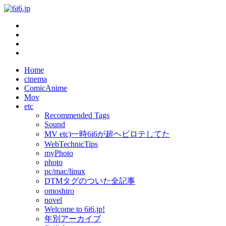
Home
cinema
ComicAnime
Mov
etc
Recommended Tags
Sound
MV etc)一時6i6が超ヘビロテしてた
WebTechnicTips
myPhoto
photo
pc/mac/linux
DTMタグのついた全記事
omoshiro
novel
Welcome to 6i6.jp!
年別アーカイブ