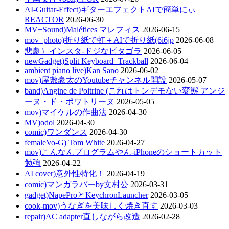
AI-Guitar-Effect)ギターエフェクトAIで簡単にぃ
REACTOR
2026-06-30
MV+Sound)Maléfices マレフィス
2026-06-15
mov+photo)折り紙で虹＋AIで折り紙(6i6jp
2026-06-08
悲劇）インスタ-ドジなピタゴラ
2026-06-05
newGadget)Split Keyboard+Trackball
2026-06-04
ambient piano live)Kan Sano
2026-06-02
mov)屋敷豪太のYoutubeチャンネル開設
2026-05-07
band)Angine de Poitrine (これはトンデモない変態 アンジ
ーヌ・ド・ポワトリーヌ
2026-05-05
mov)マイケルの作曲法
2026-04-30
MV)odol
2026-04-30
comic)ワンダンス
2026-04-30
femaleVo-G) Tom White
2026-04-27
mov)こんなんプログラムやん-iPhoneのショートカット
勉強
2026-04-22
AI cover)意外性特化！
2026-04-19
comic)マンガラバーby文村公
2026-03-31
gadget)NapeProとKeychronLauncher
2026-03-05
cook-mov)うなぎを美味しく焼き直す
2026-03-03
repair)AC adapter直しながら改造
2026-02-28