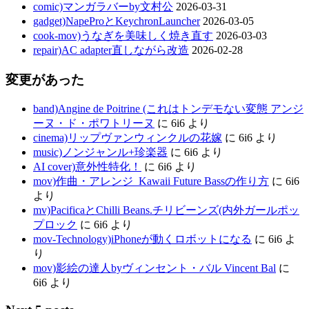
comic)マンガラバーby文村公
2026-03-31
gadget)NapeProとKeychronLauncher
2026-03-05
cook-mov)うなぎを美味しく焼き直す
2026-03-03
repair)AC adapter直しながら改造
2026-02-28
変更があった
band)Angine de Poitrine (これはトンデモない変態 アンジ
ーヌ・ド・ポワトリーヌ
に
6i6
より
cinema)リップヴァンウィンクルの花嫁
に
6i6
より
music)ノンジャンル+珍楽器
に
6i6
より
AI cover)意外性特化！
に
6i6
より
mov)作曲・アレンジ_Kawaii Future Bassの作り方
に
6i6
より
mv)PacificaとChilli Beans.チリビーンズ(内外ガールポッ
プロック
に
6i6
より
mov-Technology)iPhoneが動くロボットになる
に
6i6
よ
り
mov)影絵の達人byヴィンセント・バル Vincent Bal
に
6i6
より