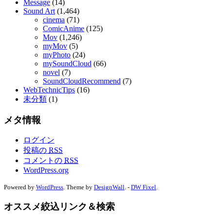
Message
(14)
Sound Art
(1,464)
cinema
(71)
ComicAnime
(125)
Mov
(1,246)
myMov
(5)
myPhoto
(24)
mySoundCloud
(66)
novel
(7)
SoundCloudRecommend
(7)
WebTechnicTips
(16)
未分類
(1)
メタ情報
ログイン
投稿の
RSS
コメントの
RSS
WordPress.org
Powered by
WordPress
. Theme by
DesignWall
. -
DW Fixel
.
オススメ絞込リンク＆検索