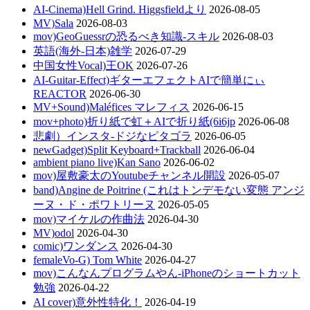
AI-Cinema)Hell Grind. Higgsfieldより
2026-08-05
MV)Sala
2026-08-03
mov)GeoGuessrの恐るべき知識-スキル
2026-08-03
英語(海外-日本)雑学
2026-07-29
中国女性Vocal)王OK
2026-07-26
AI-Guitar-Effect)ギターエフェクトAIで簡単にぃ
REACTOR
2026-06-30
MV+Sound)Maléfices マレフィス
2026-06-15
mov+photo)折り紙で虹＋AIで折り紙(6i6jp
2026-06-08
悲劇）インスタ-ドジなピタゴラ
2026-06-05
newGadget)Split Keyboard+Trackball
2026-06-04
ambient piano live)Kan Sano
2026-06-02
mov)屋敷豪太のYoutubeチャンネル開設
2026-05-07
band)Angine de Poitrine (これはトンデモない変態 アンジ
ーヌ・ド・ポワトリーヌ
2026-05-05
mov)マイケルの作曲法
2026-04-30
MV)odol
2026-04-30
comic)ワンダンス
2026-04-30
femaleVo-G) Tom White
2026-04-27
mov)こんなんプログラムやん-iPhoneのショートカット
勉強
2026-04-22
AI cover)意外性特化！
2026-04-19