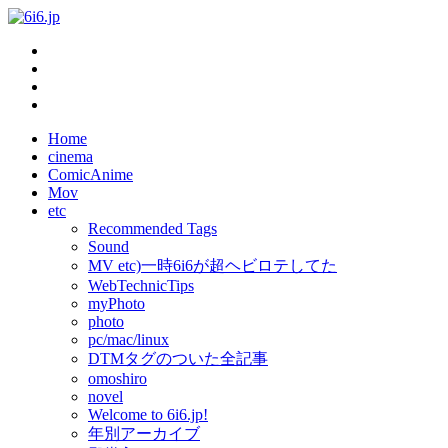
Home
cinema
ComicAnime
Mov
etc
Recommended Tags
Sound
MV etc)一時6i6が超ヘビロテしてた
WebTechnicTips
myPhoto
photo
pc/mac/linux
DTMタグのついた全記事
omoshiro
novel
Welcome to 6i6.jp!
年別アーカイブ