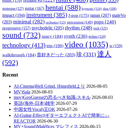
femaleVo
(222)
ethnic
(170)
hentai
(588)
guitar
(167)
grotesque
(127)
hypnotic
(114)
idea
(106)
instrument
(385)
impact
(194)
japan
(207)
maleVo
J-pop
(175)
minimal
(282)
pops
(240)
(203)
percussion
(140)
orchestra
(115)
rhythm
(248)
psychedelic
(205)
progressive
(157)
rock
(121)
sound
(732)
synth
(236)
spacy
(184)
techno
(124)
video
(1035)
technology
(413)
trip
(190)
w
(159)
達人
珍
(331)
walkthrough
(184)
昔好きだった
(203)
(592)
Recent
AI-Cinema)Hell Grind. Higgsfieldより
2026-08-05
MV)Sala
2026-08-03
mov)GeoGuessrの恐るべき知識-スキル
2026-08-03
英語(海外-日本)雑学
2026-07-29
中国女性Vocal)王OK
2026-07-26
AI-Guitar-Effect)ギターエフェクトAIで簡単にぃ
REACTOR
2026-06-30
MV+Sound)Maléfices マレフィス
2026-06-15