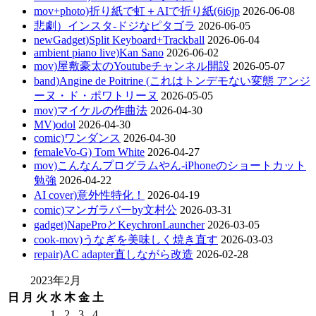
mov+photo)折り紙で虹＋AIで折り紙(6i6jp
2026-06-08
悲劇）インスタ-ドジなピタゴラ
2026-06-05
newGadget)Split Keyboard+Trackball
2026-06-04
ambient piano live)Kan Sano
2026-06-02
mov)屋敷豪太のYoutubeチャンネル開設
2026-05-07
band)Angine de Poitrine (これはトンデモない変態 アンジ
ーヌ・ド・ポワトリーヌ
2026-05-05
mov)マイケルの作曲法
2026-04-30
MV)odol
2026-04-30
comic)ワンダンス
2026-04-30
femaleVo-G) Tom White
2026-04-27
mov)こんなんプログラムやん-iPhoneのショートカット
勉強
2026-04-22
AI cover)意外性特化！
2026-04-19
comic)マンガラバーby文村公
2026-03-31
gadget)NapeProとKeychronLauncher
2026-03-05
cook-mov)うなぎを美味しく焼き直す
2026-03-03
repair)AC adapter直しながら改造
2026-02-28
2023年2月
日
月
火
水
木
金
土
1
2
3
4