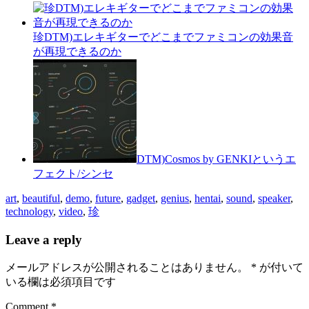
珍DTM)エレキギターでどこまでファミコンの効果音
が再現できるのか
DTM)Cosmos by GENKIというエ
フェクト/シンセ
art
,
beautiful
,
demo
,
future
,
gadget
,
genius
,
hentai
,
sound
,
speaker
,
technology
,
video
,
珍
Leave a reply
メールアドレスが公開されることはありません。
*
が付いて
いる欄は必須項目です
Comment *