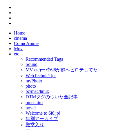
Home
cinema
ComicAnime
Mov
etc
Recommended Tags
Sound
MV etc)一時6i6が超ヘビロテしてた
WebTechnicTips
myPhoto
photo
pc/mac/linux
DTMタグのついた全記事
omoshiro
novel
Welcome to 6i6.jp!
年別アーカイブ
殿堂入り