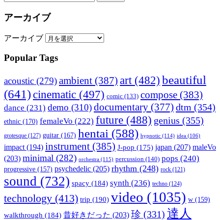
アーカイブ
アーカイブ
Popular Tags
beautiful
art
(482)
ambient
(387)
acoustic
(279)
(641)
cinematic
(497)
compose
(383)
comic
(133)
documentary
(377)
dtm
(354)
demo
(310)
dance
(231)
future
(488)
genius
(355)
femaleVo
(222)
ethnic
(170)
hentai
(588)
guitar
(167)
grotesque
(127)
hypnotic
(114)
idea
(106)
instrument
(385)
impact
(194)
japan
(207)
maleVo
J-pop
(175)
minimal
(282)
pops
(240)
(203)
percussion
(140)
orchestra
(115)
rhythm
(248)
psychedelic
(205)
progressive
(157)
rock
(121)
sound
(732)
synth
(236)
spacy
(184)
techno
(124)
video
(1035)
technology
(413)
trip
(190)
w
(159)
達人
珍
(331)
walkthrough
(184)
昔好きだった
(203)