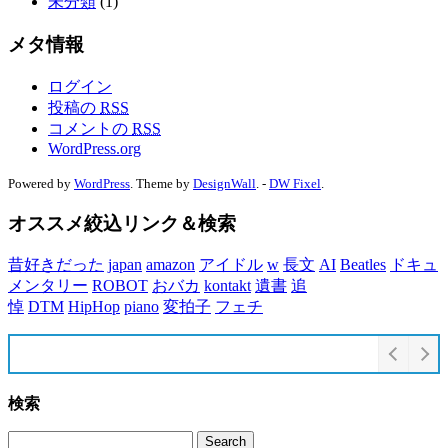
未分類
(1)
メタ情報
ログイン
投稿の
RSS
コメントの
RSS
WordPress.org
Powered by
WordPress
. Theme by
DesignWall
. -
DW Fixel
.
オススメ絞込リンク＆検索
昔好きだった
japan
amazon
アイドル
w
長文
AI
Beatles
ドキュ
メンタリー
ROBOT
おバカ
kontakt
遺書
追
悼
DTM
HipHop
piano
変拍子
フェチ
検索