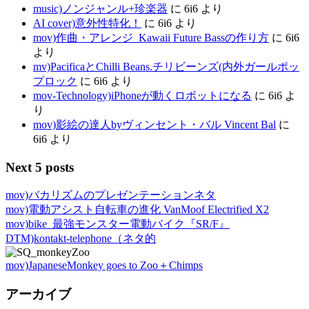
music)ノンジャンル+珍楽器
に
6i6
より
AI cover)意外性特化！
に
6i6
より
mov)作曲・アレンジ_Kawaii Future Bassの作り方
に
6i6
より
mv)PacificaとChilli Beans.チリビーンズ(内外ガールポッ
プロック
に
6i6
より
mov-Technology)iPhoneが動くロボットになる
に
6i6
よ
り
mov)影絵の達人byヴィンセント・バル Vincent Bal
に
6i6
より
Next 5 posts
mov)バカリズムのプレゼンテーションネタ
mov)電動アシスト自転車の進化 VanMoof Electrified X2
mov)bike_最強モンスター電動バイク『SR/F』
DTM)kontakt-telephone（ネタ的
mov)JapaneseMonkey goes to Zoo＋Chimps
アーカイブ