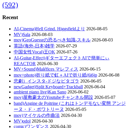
(592)
Recent
AI-Cinema)Hell Grind. Higgsfieldより
2026-08-05
MV)Sala
2026-08-03
mov)GeoGuessrの恐るべき知識-スキル
2026-08-03
英語(海外-日本)雑学
2026-07-29
中国女性Vocal)王OK
2026-07-26
AI-Guitar-Effect)ギターエフェクトAIで簡単にぃ
REACTOR
2026-06-30
MV+Sound)Maléfices マレフィス
2026-06-15
mov+photo)折り紙で虹＋AIで折り紙(6i6jp
2026-06-08
悲劇）インスタ-ドジなピタゴラ
2026-06-05
newGadget)Split Keyboard+Trackball
2026-06-04
ambient piano live)Kan Sano
2026-06-02
mov)屋敷豪太のYoutubeチャンネル開設
2026-05-07
band)Angine de Poitrine (これはトンデモない変態 アンジ
ーヌ・ド・ポワトリーヌ
2026-05-05
mov)マイケルの作曲法
2026-04-30
MV)odol
2026-04-30
comic)ワンダンス
2026-04-30