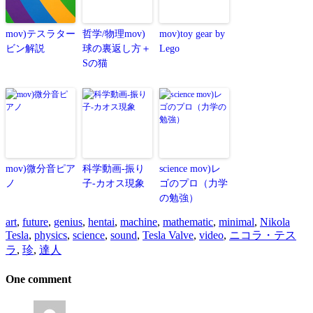
mov)テスラター
哲学/物理mov)
mov)toy gear by
ビン解説
球の裏返し方＋
Lego
Sの猫
mov)微分音ピア
科学動画-振り
science mov)レ
ノ
子-カオス現象
ゴのプロ（力学
の勉強）
art
,
future
,
genius
,
hentai
,
machine
,
mathematic
,
minimal
,
Nikola
Tesla
,
physics
,
science
,
sound
,
Tesla Valve
,
video
,
ニコラ・テス
ラ
,
珍
,
達人
One comment