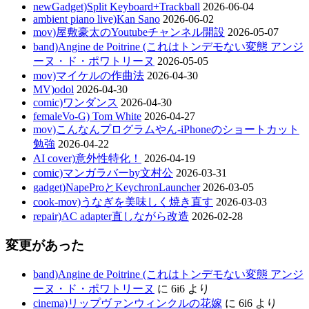
newGadget)Split Keyboard+Trackball
2026-06-04
ambient piano live)Kan Sano
2026-06-02
mov)屋敷豪太のYoutubeチャンネル開設
2026-05-07
band)Angine de Poitrine (これはトンデモない変態 アンジ
ーヌ・ド・ポワトリーヌ
2026-05-05
mov)マイケルの作曲法
2026-04-30
MV)odol
2026-04-30
comic)ワンダンス
2026-04-30
femaleVo-G) Tom White
2026-04-27
mov)こんなんプログラムやん-iPhoneのショートカット
勉強
2026-04-22
AI cover)意外性特化！
2026-04-19
comic)マンガラバーby文村公
2026-03-31
gadget)NapeProとKeychronLauncher
2026-03-05
cook-mov)うなぎを美味しく焼き直す
2026-03-03
repair)AC adapter直しながら改造
2026-02-28
変更があった
band)Angine de Poitrine (これはトンデモない変態 アンジ
ーヌ・ド・ポワトリーヌ
に
6i6
より
cinema)リップヴァンウィンクルの花嫁
に
6i6
より