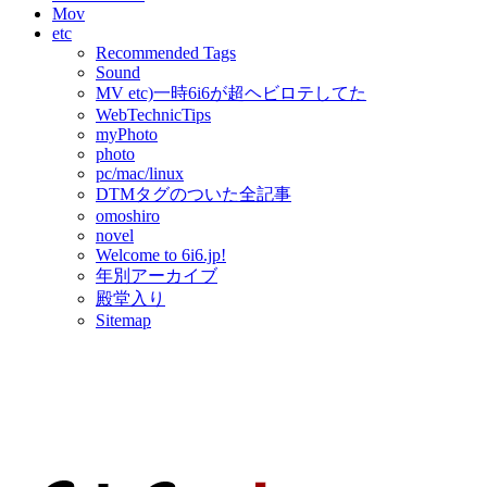
Mov
etc
Recommended Tags
Sound
MV etc)一時6i6が超ヘビロテしてた
WebTechnicTips
myPhoto
photo
pc/mac/linux
DTMタグのついた全記事
omoshiro
novel
Welcome to 6i6.jp!
年別アーカイブ
殿堂入り
Sitemap