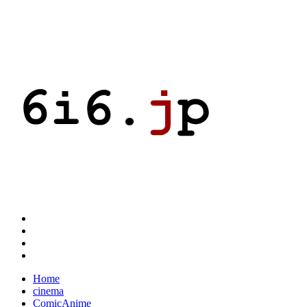
Home
cinema
ComicAnime