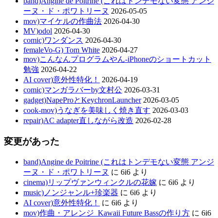
band)Angine de Poitrine (これはトンデモない変態 アンジ
ーヌ・ド・ポワトリーヌ
2026-05-05
mov)マイケルの作曲法
2026-04-30
MV)odol
2026-04-30
comic)ワンダンス
2026-04-30
femaleVo-G) Tom White
2026-04-27
mov)こんなんプログラムやん-iPhoneのショートカット
勉強
2026-04-22
AI cover)意外性特化！
2026-04-19
comic)マンガラバーby文村公
2026-03-31
gadget)NapeProとKeychronLauncher
2026-03-05
cook-mov)うなぎを美味しく焼き直す
2026-03-03
repair)AC adapter直しながら改造
2026-02-28
変更があった
band)Angine de Poitrine (これはトンデモない変態 アンジ
ーヌ・ド・ポワトリーヌ
に
6i6
より
cinema)リップヴァンウィンクルの花嫁
に
6i6
より
music)ノンジャンル+珍楽器
に
6i6
より
AI cover)意外性特化！
に
6i6
より
mov)作曲・アレンジ_Kawaii Future Bassの作り方
に
6i6