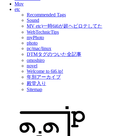
Mov
etc
Recommended Tags
Sound
MV etc)一時6i6が超ヘビロテしてた
WebTechnicTips
myPhoto
photo
pc/mac/linux
DTMタグのついた全記事
omoshiro
novel
Welcome to 6i6.jp!
年別アーカイブ
殿堂入り
Sitemap