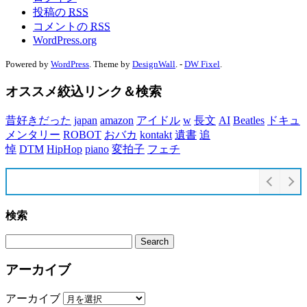
投稿の
RSS
コメントの
RSS
WordPress.org
Powered by
WordPress
. Theme by
DesignWall
. -
DW Fixel
.
オススメ絞込リンク＆検索
昔好きだった
japan
amazon
アイドル
w
長文
AI
Beatles
ドキュ
メンタリー
ROBOT
おバカ
kontakt
遺書
追
悼
DTM
HipHop
piano
変拍子
フェチ
検索
アーカイブ
アーカイブ