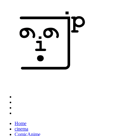
Home
cinema
ComicAnime