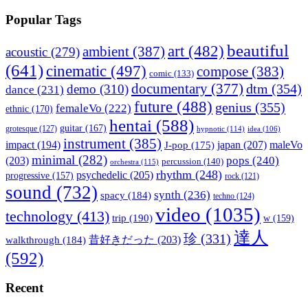
Popular Tags
beautiful
art
(482)
ambient
(387)
acoustic
(279)
(641)
cinematic
(497)
compose
(383)
comic
(133)
documentary
(377)
dtm
(354)
demo
(310)
dance
(231)
future
(488)
genius
(355)
femaleVo
(222)
ethnic
(170)
hentai
(588)
guitar
(167)
grotesque
(127)
hypnotic
(114)
idea
(106)
instrument
(385)
impact
(194)
japan
(207)
maleVo
J-pop
(175)
minimal
(282)
pops
(240)
(203)
percussion
(140)
orchestra
(115)
rhythm
(248)
psychedelic
(205)
progressive
(157)
rock
(121)
sound
(732)
synth
(236)
spacy
(184)
techno
(124)
video
(1035)
technology
(413)
trip
(190)
w
(159)
達人
珍
(331)
walkthrough
(184)
昔好きだった
(203)
(592)
Recent