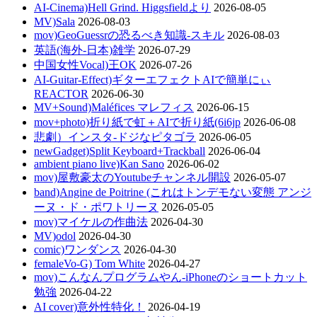
AI-Cinema)Hell Grind. Higgsfieldより
2026-08-05
MV)Sala
2026-08-03
mov)GeoGuessrの恐るべき知識-スキル
2026-08-03
英語(海外-日本)雑学
2026-07-29
中国女性Vocal)王OK
2026-07-26
AI-Guitar-Effect)ギターエフェクトAIで簡単にぃ
REACTOR
2026-06-30
MV+Sound)Maléfices マレフィス
2026-06-15
mov+photo)折り紙で虹＋AIで折り紙(6i6jp
2026-06-08
悲劇）インスタ-ドジなピタゴラ
2026-06-05
newGadget)Split Keyboard+Trackball
2026-06-04
ambient piano live)Kan Sano
2026-06-02
mov)屋敷豪太のYoutubeチャンネル開設
2026-05-07
band)Angine de Poitrine (これはトンデモない変態 アンジ
ーヌ・ド・ポワトリーヌ
2026-05-05
mov)マイケルの作曲法
2026-04-30
MV)odol
2026-04-30
comic)ワンダンス
2026-04-30
femaleVo-G) Tom White
2026-04-27
mov)こんなんプログラムやん-iPhoneのショートカット
勉強
2026-04-22
AI cover)意外性特化！
2026-04-19