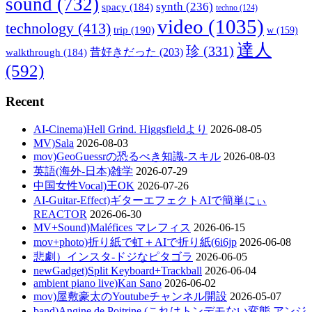
sound
(732)
synth
(236)
spacy
(184)
techno
(124)
video
(1035)
technology
(413)
trip
(190)
w
(159)
達人
珍
(331)
walkthrough
(184)
昔好きだった
(203)
(592)
Recent
AI-Cinema)Hell Grind. Higgsfieldより
2026-08-05
MV)Sala
2026-08-03
mov)GeoGuessrの恐るべき知識-スキル
2026-08-03
英語(海外-日本)雑学
2026-07-29
中国女性Vocal)王OK
2026-07-26
AI-Guitar-Effect)ギターエフェクトAIで簡単にぃ
REACTOR
2026-06-30
MV+Sound)Maléfices マレフィス
2026-06-15
mov+photo)折り紙で虹＋AIで折り紙(6i6jp
2026-06-08
悲劇）インスタ-ドジなピタゴラ
2026-06-05
newGadget)Split Keyboard+Trackball
2026-06-04
ambient piano live)Kan Sano
2026-06-02
mov)屋敷豪太のYoutubeチャンネル開設
2026-05-07
band)Angine de Poitrine (これはトンデモない変態 アンジ