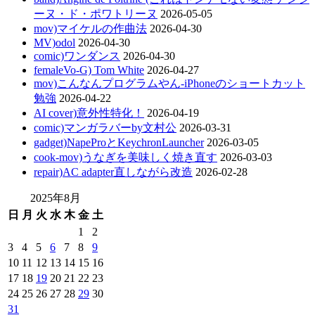
ーヌ・ド・ポワトリーヌ
2026-05-05
mov)マイケルの作曲法
2026-04-30
MV)odol
2026-04-30
comic)ワンダンス
2026-04-30
femaleVo-G) Tom White
2026-04-27
mov)こんなんプログラムやん-iPhoneのショートカット
勉強
2026-04-22
AI cover)意外性特化！
2026-04-19
comic)マンガラバーby文村公
2026-03-31
gadget)NapeProとKeychronLauncher
2026-03-05
cook-mov)うなぎを美味しく焼き直す
2026-03-03
repair)AC adapter直しながら改造
2026-02-28
2025年8月
日
月
火
水
木
金
土
1
2
3
4
5
6
7
8
9
10
11
12
13
14
15
16
17
18
19
20
21
22
23
24
25
26
27
28
29
30
31