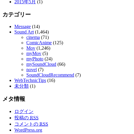
2015年5月
(1)
カテゴリー
Message
(14)
Sound Art
(1,464)
cinema
(71)
ComicAnime
(125)
Mov
(1,246)
myMov
(5)
myPhoto
(24)
mySoundCloud
(66)
novel
(7)
SoundCloudRecommend
(7)
WebTechnicTips
(16)
未分類
(1)
メタ情報
ログイン
投稿の
RSS
コメントの
RSS
WordPress.org