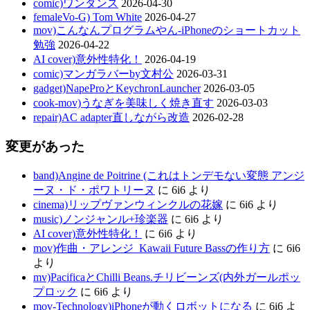
comic)ワンダンス
2026-04-30
femaleVo-G) Tom White
2026-04-27
mov)こんなんプログラムやん-iPhoneのショートカット
勉強
2026-04-22
AI cover)意外性特化！
2026-04-19
comic)マンガラバーby文村公
2026-03-31
gadget)NapeProとKeychronLauncher
2026-03-05
cook-mov)うなぎを美味しく焼き直す
2026-03-03
repair)AC adapter直しながら改造
2026-02-28
変更があった
band)Angine de Poitrine (これはトンデモない変態 アンジ
ーヌ・ド・ポワトリーヌ
に
6i6
より
cinema)リップヴァンウィンクルの花嫁
に
6i6
より
music)ノンジャンル+珍楽器
に
6i6
より
AI cover)意外性特化！
に
6i6
より
mov)作曲・アレンジ_Kawaii Future Bassの作り方
に
6i6
より
mv)PacificaとChilli Beans.チリビーンズ(内外ガールポッ
プロック
に
6i6
より
mov-Technology)iPhoneが動くロボットになる
に
6i6
よ