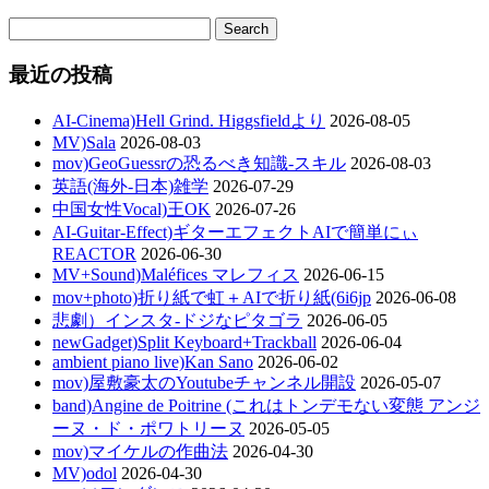
最近の投稿
AI-Cinema)Hell Grind. Higgsfieldより
2026-08-05
MV)Sala
2026-08-03
mov)GeoGuessrの恐るべき知識-スキル
2026-08-03
英語(海外-日本)雑学
2026-07-29
中国女性Vocal)王OK
2026-07-26
AI-Guitar-Effect)ギターエフェクトAIで簡単にぃ
REACTOR
2026-06-30
MV+Sound)Maléfices マレフィス
2026-06-15
mov+photo)折り紙で虹＋AIで折り紙(6i6jp
2026-06-08
悲劇）インスタ-ドジなピタゴラ
2026-06-05
newGadget)Split Keyboard+Trackball
2026-06-04
ambient piano live)Kan Sano
2026-06-02
mov)屋敷豪太のYoutubeチャンネル開設
2026-05-07
band)Angine de Poitrine (これはトンデモない変態 アンジ
ーヌ・ド・ポワトリーヌ
2026-05-05
mov)マイケルの作曲法
2026-04-30
MV)odol
2026-04-30