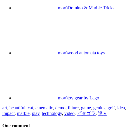
mov)Domino & Marble Tricks
mov)wood automata toys
mov)toy gear by Lego
art
,
beautiful
,
cat
,
cinematic
,
demo
,
future
,
game
,
genius
,
golf
,
idea
,
impact
,
marble
,
play
,
technology
,
video
,
ピタゴラ
,
達人
One comment