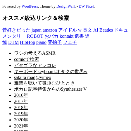
Powered by
WordPress
. Theme by
DesignWall
. -
DW Fixel
.
オススメ絞込リンク＆検索
昔好きだった
japan
amazon
アイドル
w
長文
AI
Beatles
ドキュ
メンタリー
ROBOT
おバカ
kontakt
遺書
追
悼
DTM
HipHop
piano
変拍子
フェチ
ワシの考えるASMR
comicで検索
ピタゴラなアレコレ
キーボードkeyboard.オタクの世界w
sakura road@vimeo
雅楽を聴いて微睡むひととき
ボカロ記事特集からのSynthesizer V
2016年
2017年
2018年
2019年
2020年
2021年