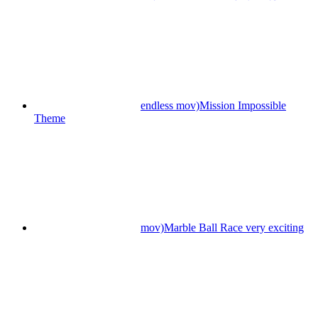
endless mov)Mission Impossible
Theme
mov)Marble Ball Race very exciting