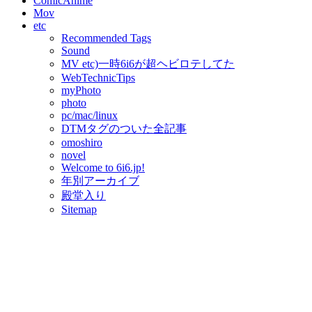
ComicAnime
Mov
etc
Recommended Tags
Sound
MV etc)一時6i6が超ヘビロテしてた
WebTechnicTips
myPhoto
photo
pc/mac/linux
DTMタグのついた全記事
omoshiro
novel
Welcome to 6i6.jp!
年別アーカイブ
殿堂入り
Sitemap