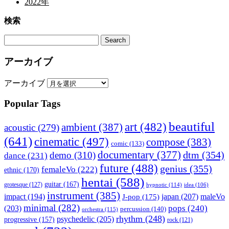
2022年
検索
アーカイブ
アーカイブ
Popular Tags
beautiful
art
(482)
ambient
(387)
acoustic
(279)
(641)
cinematic
(497)
compose
(383)
comic
(133)
documentary
(377)
dtm
(354)
demo
(310)
dance
(231)
future
(488)
genius
(355)
femaleVo
(222)
ethnic
(170)
hentai
(588)
guitar
(167)
grotesque
(127)
hypnotic
(114)
idea
(106)
instrument
(385)
impact
(194)
japan
(207)
maleVo
J-pop
(175)
minimal
(282)
pops
(240)
(203)
percussion
(140)
orchestra
(115)
rhythm
(248)
psychedelic
(205)
progressive
(157)
rock
(121)