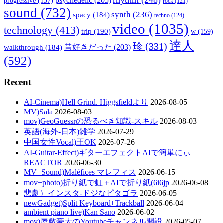
psychedelic
(205)
progressive
(157)
rock
(121)
sound
(732)
synth
(236)
spacy
(184)
techno
(124)
video
(1035)
technology
(413)
trip
(190)
w
(159)
達人
珍
(331)
walkthrough
(184)
昔好きだった
(203)
(592)
Recent
AI-Cinema)Hell Grind. Higgsfieldより
2026-08-05
MV)Sala
2026-08-03
mov)GeoGuessrの恐るべき知識-スキル
2026-08-03
英語(海外-日本)雑学
2026-07-29
中国女性Vocal)王OK
2026-07-26
AI-Guitar-Effect)ギターエフェクトAIで簡単にぃ
REACTOR
2026-06-30
MV+Sound)Maléfices マレフィス
2026-06-15
mov+photo)折り紙で虹＋AIで折り紙(6i6jp
2026-06-08
悲劇）インスタ-ドジなピタゴラ
2026-06-05
newGadget)Split Keyboard+Trackball
2026-06-04
ambient piano live)Kan Sano
2026-06-02
mov)屋敷豪太のYoutubeチャンネル開設
2026-05-07