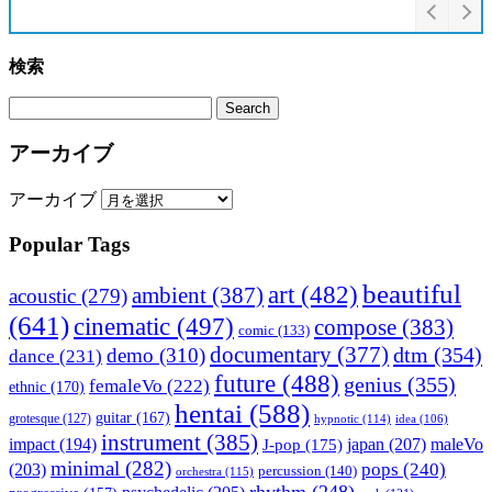
検索
アーカイブ
アーカイブ
Popular Tags
beautiful
art
(482)
ambient
(387)
acoustic
(279)
(641)
cinematic
(497)
compose
(383)
comic
(133)
documentary
(377)
dtm
(354)
demo
(310)
dance
(231)
future
(488)
genius
(355)
femaleVo
(222)
ethnic
(170)
hentai
(588)
guitar
(167)
grotesque
(127)
hypnotic
(114)
idea
(106)
instrument
(385)
impact
(194)
japan
(207)
maleVo
J-pop
(175)
minimal
(282)
pops
(240)
(203)
percussion
(140)
orchestra
(115)
rhythm
(248)