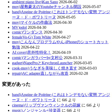
ambient piano live)Kan Sano
2026-06-02
mov)屋敷豪太のYoutubeチャンネル開設
2026-05-07
band)Angine de Poitrine (これはトンデモない変態 アンジ
ーヌ・ド・ポワトリーヌ
2026-05-05
mov)マイケルの作曲法
2026-04-30
MV)odol
2026-04-30
comic)ワンダンス
2026-04-30
femaleVo-G) Tom White
2026-04-27
mov)こんなんプログラムやん-iPhoneのショートカット
勉強
2026-04-22
AI cover)意外性特化！
2026-04-19
comic)マンガラバーby文村公
2026-03-31
gadget)NapeProとKeychronLauncher
2026-03-05
cook-mov)うなぎを美味しく焼き直す
2026-03-03
repair)AC adapter直しながら改造
2026-02-28
変更があった
band)Angine de Poitrine (これはトンデモない変態 アンジ
ーヌ・ド・ポワトリーヌ
に
6i6
より
cinema)リップヴァンウィンクルの花嫁
に
6i6
より
music)ノンジャンル+珍楽器
に
6i6
より