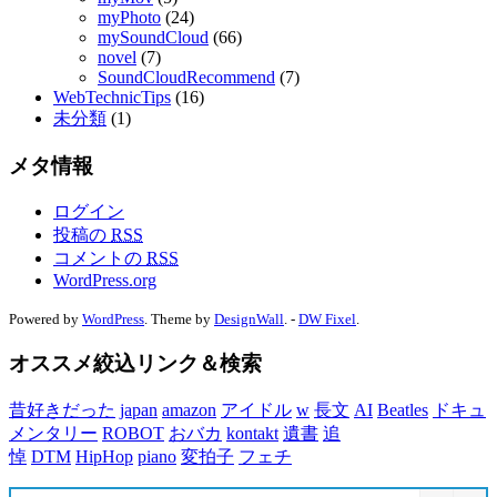
myPhoto
(24)
mySoundCloud
(66)
novel
(7)
SoundCloudRecommend
(7)
WebTechnicTips
(16)
未分類
(1)
メタ情報
ログイン
投稿の
RSS
コメントの
RSS
WordPress.org
Powered by
WordPress
. Theme by
DesignWall
. -
DW Fixel
.
オススメ絞込リンク＆検索
昔好きだった
japan
amazon
アイドル
w
長文
AI
Beatles
ドキュ
メンタリー
ROBOT
おバカ
kontakt
遺書
追
悼
DTM
HipHop
piano
変拍子
フェチ