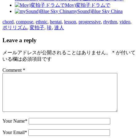
Mov)変拍子ドラムで
mySound)Blue Sky China
chord
,
compose
,
ethnic
,
hentai
,
lesson
,
progressive
,
rhythm
,
video
,
ポリリズム
,
変拍子
,
珍
,
達人
Leave a reply
メールアドレスが公開されることはありません。
*
が付いて
いる欄は必須項目です
Comment *
Your Name
*
Your Email
*