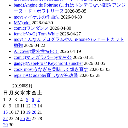
band)Angine de Poitrine (これはトンデモない変態 アンジ
ーヌ・ド・ポワトリーヌ
2026-05-05
mov)マイケルの作曲法
2026-04-30
MV)odol
2026-04-30
comic)ワンダンス
2026-04-30
femaleVo-G) Tom White
2026-04-27
mov)こんなんプログラムやん-iPhoneのショートカット
勉強
2026-04-22
AI cover)意外性特化！
2026-04-19
comic)マンガラバーby文村公
2026-03-31
gadget)NapeProとKeychronLauncher
2026-03-05
cook-mov)うなぎを美味しく焼き直す
2026-03-03
repair)AC adapter直しながら改造
2026-02-28
2019年9月
日
月
火
水
木
金
土
1
2
3
4
5
6
7
8
9
10
11
12
13
14
15
16
17
18
19
20
21
22
23
24
25
26
27
28
29
30