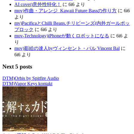
AI cover)意外性特化！
に
6i6
より
mov)作曲・アレンジ_Kawaii Future Bassの作り方
に
6i6
より
mv)PacificaとChilli Beans.チリビーンズ(内外ガールポッ
プロック
に
6i6
より
mov-Technology)iPhoneが動くロボットになる
に
6i6
よ
り
mov)影絵の達人byヴィンセント・バル Vincent Bal
に
6i6
より
Next 5 posts
DTM)Orbis by Spitfire Audio
DTM)Vapor Keys kontakt