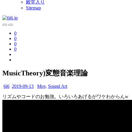
殿堂入り
Sitemap
0
0
0
0
MusicTheory)変態音楽理論
6i6
2019-09-13
Mov,
Sound Art
リズムやコードのお勉強。いろいろあげるがワケわからんw