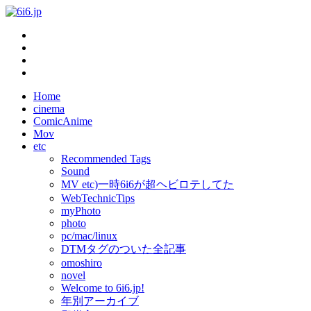
Home
cinema
ComicAnime
Mov
etc
Recommended Tags
Sound
MV etc)一時6i6が超ヘビロテしてた
WebTechnicTips
myPhoto
photo
pc/mac/linux
DTMタグのついた全記事
omoshiro
novel
Welcome to 6i6.jp!
年別アーカイブ