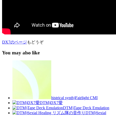
DX7のページ
もどうぞ
You may also like
histrical synth)Fairlight CMI
DTM)DX7愛
DTM)Tape Deck Emulation
DTM)Sexial