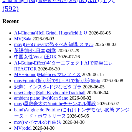
walkthrough
(184)
昔好きだった
(203)
(592)
Recent
AI-Cinema)Hell Grind. Higgsfieldより
2026-08-05
MV)Sala
2026-08-03
mov)GeoGuessrの恐るべき知識-スキル
2026-08-03
英語(海外-日本)雑学
2026-07-29
中国女性Vocal)王OK
2026-07-26
AI-Guitar-Effect)ギターエフェクトAIで簡単にぃ
REACTOR
2026-06-30
MV+Sound)Maléfices マレフィス
2026-06-15
mov+photo)折り紙で虹＋AIで折り紙(6i6jp
2026-06-08
悲劇）インスタ-ドジなピタゴラ
2026-06-05
newGadget)Split Keyboard+Trackball
2026-06-04
ambient piano live)Kan Sano
2026-06-02
mov)屋敷豪太のYoutubeチャンネル開設
2026-05-07
band)Angine de Poitrine (これはトンデモない変態 アンジ
ーヌ・ド・ポワトリーヌ
2026-05-05
mov)マイケルの作曲法
2026-04-30
MV)odol
2026-04-30