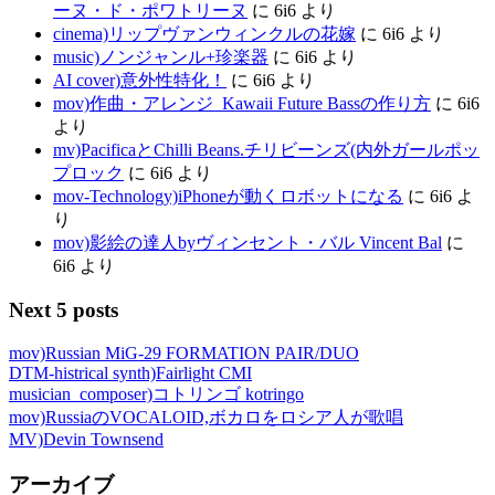
ーヌ・ド・ポワトリーヌ
に
6i6
より
cinema)リップヴァンウィンクルの花嫁
に
6i6
より
music)ノンジャンル+珍楽器
に
6i6
より
AI cover)意外性特化！
に
6i6
より
mov)作曲・アレンジ_Kawaii Future Bassの作り方
に
6i6
より
mv)PacificaとChilli Beans.チリビーンズ(内外ガールポッ
プロック
に
6i6
より
mov-Technology)iPhoneが動くロボットになる
に
6i6
よ
り
mov)影絵の達人byヴィンセント・バル Vincent Bal
に
6i6
より
Next 5 posts
mov)Russian MiG-29 FORMATION PAIR/DUO
DTM-histrical synth)Fairlight CMI
musician_composer)コトリンゴ kotringo
mov)RussiaのVOCALOID,ボカロをロシア人が歌唱
MV)Devin Townsend
アーカイブ