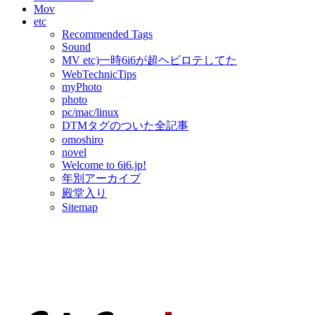
Mov
etc
Recommended Tags
Sound
MV etc)一時6i6が超ヘビロテしてた
WebTechnicTips
myPhoto
photo
pc/mac/linux
DTMタグのついた全記事
omoshiro
novel
Welcome to 6i6.jp!
年別アーカイブ
殿堂入り
Sitemap