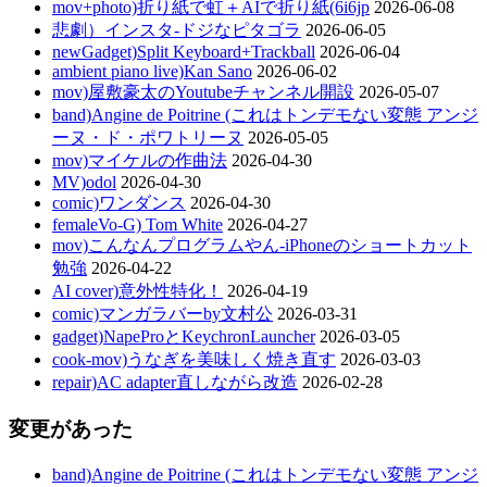
mov+photo)折り紙で虹＋AIで折り紙(6i6jp
2026-06-08
悲劇）インスタ-ドジなピタゴラ
2026-06-05
newGadget)Split Keyboard+Trackball
2026-06-04
ambient piano live)Kan Sano
2026-06-02
mov)屋敷豪太のYoutubeチャンネル開設
2026-05-07
band)Angine de Poitrine (これはトンデモない変態 アンジ
ーヌ・ド・ポワトリーヌ
2026-05-05
mov)マイケルの作曲法
2026-04-30
MV)odol
2026-04-30
comic)ワンダンス
2026-04-30
femaleVo-G) Tom White
2026-04-27
mov)こんなんプログラムやん-iPhoneのショートカット
勉強
2026-04-22
AI cover)意外性特化！
2026-04-19
comic)マンガラバーby文村公
2026-03-31
gadget)NapeProとKeychronLauncher
2026-03-05
cook-mov)うなぎを美味しく焼き直す
2026-03-03
repair)AC adapter直しながら改造
2026-02-28
変更があった
band)Angine de Poitrine (これはトンデモない変態 アンジ