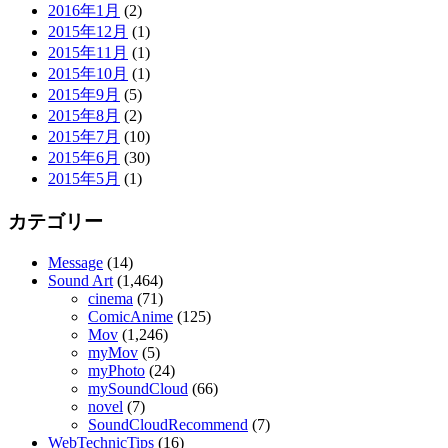
2016年1月
(2)
2015年12月
(1)
2015年11月
(1)
2015年10月
(1)
2015年9月
(5)
2015年8月
(2)
2015年7月
(10)
2015年6月
(30)
2015年5月
(1)
カテゴリー
Message
(14)
Sound Art
(1,464)
cinema
(71)
ComicAnime
(125)
Mov
(1,246)
myMov
(5)
myPhoto
(24)
mySoundCloud
(66)
novel
(7)
SoundCloudRecommend
(7)
WebTechnicTips
(16)