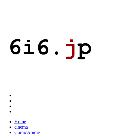
Home
cinema
ComicAnime