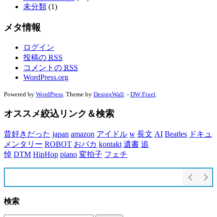
未分類
(1)
メタ情報
ログイン
投稿の
RSS
コメントの
RSS
WordPress.org
Powered by
WordPress
. Theme by
DesignWall
. -
DW Fixel
.
オススメ絞込リンク＆検索
昔好きだった
japan
amazon
アイドル
w
長文
AI
Beatles
ドキュ
メンタリー
ROBOT
おバカ
kontakt
遺書
追
悼
DTM
HipHop
piano
変拍子
フェチ
検索