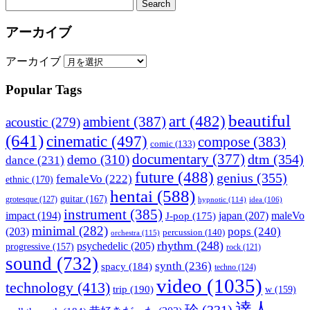
アーカイブ
アーカイブ
Popular Tags
beautiful
art
(482)
ambient
(387)
acoustic
(279)
(641)
cinematic
(497)
compose
(383)
comic
(133)
documentary
(377)
dtm
(354)
demo
(310)
dance
(231)
future
(488)
genius
(355)
femaleVo
(222)
ethnic
(170)
hentai
(588)
guitar
(167)
grotesque
(127)
hypnotic
(114)
idea
(106)
instrument
(385)
impact
(194)
japan
(207)
maleVo
J-pop
(175)
minimal
(282)
pops
(240)
(203)
percussion
(140)
orchestra
(115)
rhythm
(248)
psychedelic
(205)
progressive
(157)
rock
(121)
sound
(732)
synth
(236)
spacy
(184)
techno
(124)
video
(1035)
technology
(413)
trip
(190)
w
(159)
達人
珍
(331)