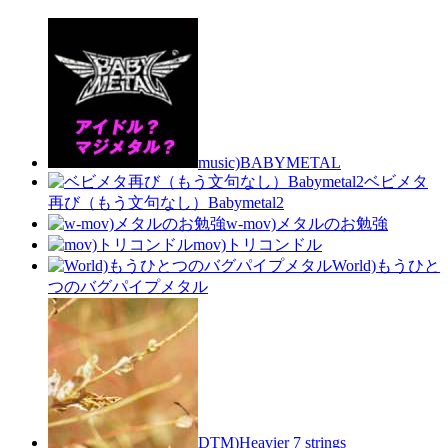
music)BABYMETAL
ベビメタ
再び（もう文句なし）Babymetal2
w-mov)メタルのお勉強
mov)トリコンドル
World)もうひと
つのバグパイプメタル
DTM)Heavier 7 strings