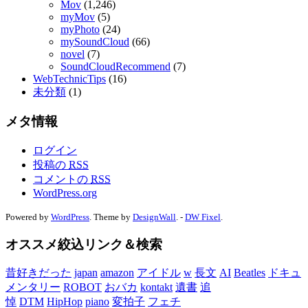
Mov
(1,246)
myMov
(5)
myPhoto
(24)
mySoundCloud
(66)
novel
(7)
SoundCloudRecommend
(7)
WebTechnicTips
(16)
未分類
(1)
メタ情報
ログイン
投稿の
RSS
コメントの
RSS
WordPress.org
Powered by
WordPress
. Theme by
DesignWall
. -
DW Fixel
.
オススメ絞込リンク＆検索
昔好きだった
japan
amazon
アイドル
w
長文
AI
Beatles
ドキュ
メンタリー
ROBOT
おバカ
kontakt
遺書
追
悼
DTM
HipHop
piano
変拍子
フェチ