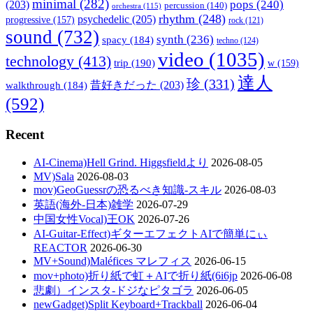
minimal
(282)
pops
(240)
(203)
percussion
(140)
orchestra
(115)
rhythm
(248)
psychedelic
(205)
progressive
(157)
rock
(121)
sound
(732)
synth
(236)
spacy
(184)
techno
(124)
video
(1035)
technology
(413)
trip
(190)
w
(159)
達人
珍
(331)
walkthrough
(184)
昔好きだった
(203)
(592)
Recent
AI-Cinema)Hell Grind. Higgsfieldより
2026-08-05
MV)Sala
2026-08-03
mov)GeoGuessrの恐るべき知識-スキル
2026-08-03
英語(海外-日本)雑学
2026-07-29
中国女性Vocal)王OK
2026-07-26
AI-Guitar-Effect)ギターエフェクトAIで簡単にぃ
REACTOR
2026-06-30
MV+Sound)Maléfices マレフィス
2026-06-15
mov+photo)折り紙で虹＋AIで折り紙(6i6jp
2026-06-08
悲劇）インスタ-ドジなピタゴラ
2026-06-05
newGadget)Split Keyboard+Trackball
2026-06-04