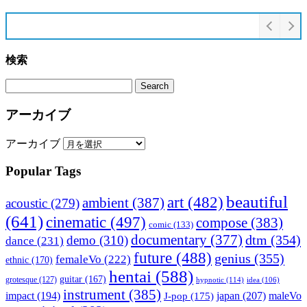
検索
アーカイブ
アーカイブ
Popular Tags
beautiful
art
(482)
ambient
(387)
acoustic
(279)
(641)
cinematic
(497)
compose
(383)
comic
(133)
documentary
(377)
dtm
(354)
demo
(310)
dance
(231)
future
(488)
genius
(355)
femaleVo
(222)
ethnic
(170)
hentai
(588)
guitar
(167)
grotesque
(127)
hypnotic
(114)
idea
(106)
instrument
(385)
impact
(194)
japan
(207)
maleVo
J-pop
(175)