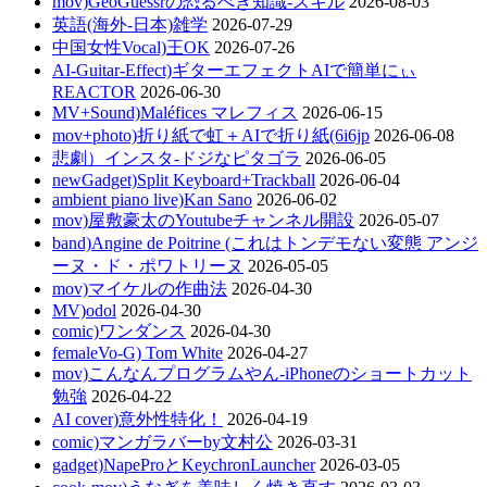
mov)GeoGuessrの恐るべき知識-スキル
2026-08-03
英語(海外-日本)雑学
2026-07-29
中国女性Vocal)王OK
2026-07-26
AI-Guitar-Effect)ギターエフェクトAIで簡単にぃ
REACTOR
2026-06-30
MV+Sound)Maléfices マレフィス
2026-06-15
mov+photo)折り紙で虹＋AIで折り紙(6i6jp
2026-06-08
悲劇）インスタ-ドジなピタゴラ
2026-06-05
newGadget)Split Keyboard+Trackball
2026-06-04
ambient piano live)Kan Sano
2026-06-02
mov)屋敷豪太のYoutubeチャンネル開設
2026-05-07
band)Angine de Poitrine (これはトンデモない変態 アンジ
ーヌ・ド・ポワトリーヌ
2026-05-05
mov)マイケルの作曲法
2026-04-30
MV)odol
2026-04-30
comic)ワンダンス
2026-04-30
femaleVo-G) Tom White
2026-04-27
mov)こんなんプログラムやん-iPhoneのショートカット
勉強
2026-04-22
AI cover)意外性特化！
2026-04-19
comic)マンガラバーby文村公
2026-03-31
gadget)NapeProとKeychronLauncher
2026-03-05