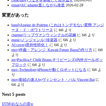
cook-mov)うなぎを美味しく焼き直す
2026-03-03
repair)AC adapter直しながら改造
2026-02-28
変更があった
band)Angine de Poitrine (これはトンデモない変態 アンジ
ーヌ・ド・ポワトリーヌ
に
6i6
より
cinema)リップヴァンウィンクルの花嫁
に
6i6
より
music)ノンジャンル+珍楽器
に
6i6
より
AI cover)意外性特化！
に
6i6
より
mov)作曲・アレンジ_Kawaii Future Bassの作り方
に
6i6
より
mv)PacificaとChilli Beans.チリビーンズ(内外ガールポッ
プロック
に
6i6
より
mov-Technology)iPhoneが動くロボットになる
に
6i6
よ
り
mov)影絵の達人byヴィンセント・バル Vincent Bal
に
6i6
より
Next 5 posts
DTM)おならの音w