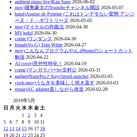
ambient piano live)Kan Sano
2026-06-02
mov)屋敷豪太のYoutubeチャンネル開設
2026-05-07
band)Angine de Poitrine (これはトンデモない変態 アンジ
ーヌ・ド・ポワトリーヌ
2026-05-05
mov)マイケルの作曲法
2026-04-30
MV)odol
2026-04-30
comic)ワンダンス
2026-04-30
femaleVo-G) Tom White
2026-04-27
mov)こんなんプログラムやん-iPhoneのショートカット
勉強
2026-04-22
AI cover)意外性特化！
2026-04-19
comic)マンガラバーby文村公
2026-03-31
gadget)NapeProとKeychronLauncher
2026-03-05
cook-mov)うなぎを美味しく焼き直す
2026-03-03
repair)AC adapter直しながら改造
2026-02-28
2019年5月
日
月
火
水
木
金
土
1
2
3
4
5
6
7
8
9
10
11
12
13
14
15
16
17
18
19
20
21
22
23
24
25