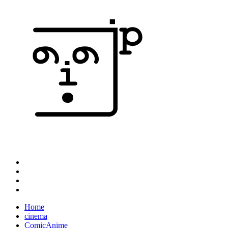
Home
cinema
ComicAnime