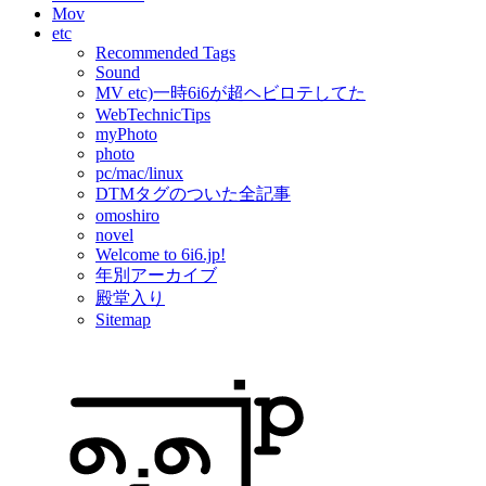
Mov
etc
Recommended Tags
Sound
MV etc)一時6i6が超ヘビロテしてた
WebTechnicTips
myPhoto
photo
pc/mac/linux
DTMタグのついた全記事
omoshiro
novel
Welcome to 6i6.jp!
年別アーカイブ
殿堂入り
Sitemap