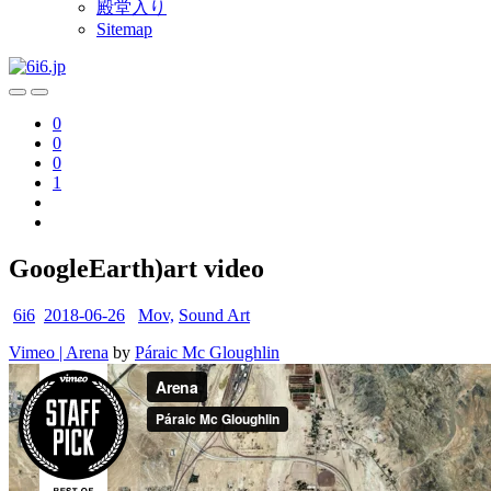
殿堂入り
Sitemap
0
0
0
1
GoogleEarth)art video
6i6
2018-06-26
Mov,
Sound Art
Vimeo | Arena
by
Páraic Mc Gloughlin