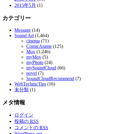
2015年5月
(1)
カテゴリー
Message
(14)
Sound Art
(1,464)
cinema
(71)
ComicAnime
(125)
Mov
(1,246)
myMov
(5)
myPhoto
(24)
mySoundCloud
(66)
novel
(7)
SoundCloudRecommend
(7)
WebTechnicTips
(16)
未分類
(1)
メタ情報
ログイン
投稿の
RSS
コメントの
RSS
WordPress.org