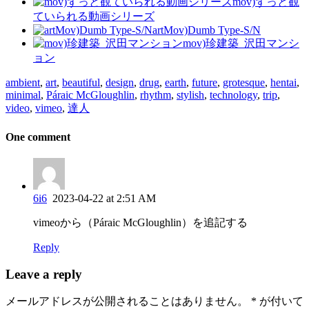
mov)ずっと観
ていられる動画シリーズ
artMov)Dumb Type-S/N
mov)珍建築_沢田マンシ
ョン
ambient
,
art
,
beautiful
,
design
,
drug
,
earth
,
future
,
grotesque
,
hentai
,
minimal
,
Páraic McGloughlin
,
rhythm
,
stylish
,
technology
,
trip
,
video
,
vimeo
,
達人
One comment
6i6
2023-04-22 at 2:51 AM
vimeoから（Páraic McGloughlin）を追記する
Reply
Leave a reply
メールアドレスが公開されることはありません。
*
が付いて