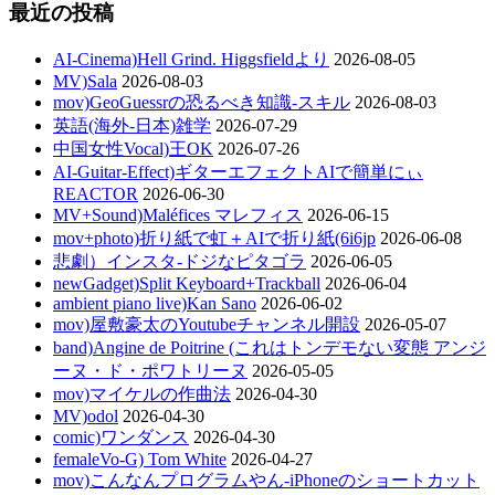
最近の投稿
AI-Cinema)Hell Grind. Higgsfieldより
2026-08-05
MV)Sala
2026-08-03
mov)GeoGuessrの恐るべき知識-スキル
2026-08-03
英語(海外-日本)雑学
2026-07-29
中国女性Vocal)王OK
2026-07-26
AI-Guitar-Effect)ギターエフェクトAIで簡単にぃ
REACTOR
2026-06-30
MV+Sound)Maléfices マレフィス
2026-06-15
mov+photo)折り紙で虹＋AIで折り紙(6i6jp
2026-06-08
悲劇）インスタ-ドジなピタゴラ
2026-06-05
newGadget)Split Keyboard+Trackball
2026-06-04
ambient piano live)Kan Sano
2026-06-02
mov)屋敷豪太のYoutubeチャンネル開設
2026-05-07
band)Angine de Poitrine (これはトンデモない変態 アンジ
ーヌ・ド・ポワトリーヌ
2026-05-05
mov)マイケルの作曲法
2026-04-30
MV)odol
2026-04-30
comic)ワンダンス
2026-04-30
femaleVo-G) Tom White
2026-04-27
mov)こんなんプログラムやん-iPhoneのショートカット