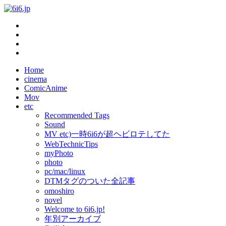
Home
cinema
ComicAnime
Mov
etc
Recommended Tags
Sound
MV etc)一時6i6が超ヘビロテしてた
WebTechnicTips
myPhoto
photo
pc/mac/linux
DTMタグのついた全記事
omoshiro
novel
Welcome to 6i6.jp!
年別アーカイブ