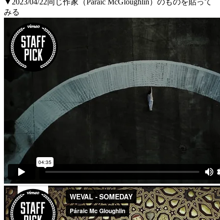
▼2023/04/22同じ作家（Páraic McGloughlin）のものを貼って
みる