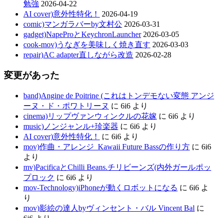
勉強
2026-04-22
AI cover)意外性特化！
2026-04-19
comic)マンガラバーby文村公
2026-03-31
gadget)NapeProとKeychronLauncher
2026-03-05
cook-mov)うなぎを美味しく焼き直す
2026-03-03
repair)AC adapter直しながら改造
2026-02-28
変更があった
band)Angine de Poitrine (これはトンデモない変態 アンジ
ーヌ・ド・ポワトリーヌ
に
6i6
より
cinema)リップヴァンウィンクルの花嫁
に
6i6
より
music)ノンジャンル+珍楽器
に
6i6
より
AI cover)意外性特化！
に
6i6
より
mov)作曲・アレンジ_Kawaii Future Bassの作り方
に
6i6
より
mv)PacificaとChilli Beans.チリビーンズ(内外ガールポッ
プロック
に
6i6
より
mov-Technology)iPhoneが動くロボットになる
に
6i6
よ
り
mov)影絵の達人byヴィンセント・バル Vincent Bal
に