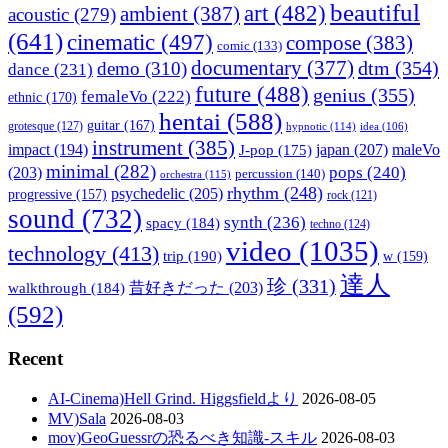
beautiful
art
(482)
ambient
(387)
acoustic
(279)
(641)
cinematic
(497)
compose
(383)
comic
(133)
documentary
(377)
dtm
(354)
demo
(310)
dance
(231)
future
(488)
genius
(355)
femaleVo
(222)
ethnic
(170)
hentai
(588)
guitar
(167)
grotesque
(127)
hypnotic
(114)
idea
(106)
instrument
(385)
impact
(194)
japan
(207)
maleVo
J-pop
(175)
minimal
(282)
pops
(240)
(203)
percussion
(140)
orchestra
(115)
rhythm
(248)
psychedelic
(205)
progressive
(157)
rock
(121)
sound
(732)
synth
(236)
spacy
(184)
techno
(124)
video
(1035)
technology
(413)
trip
(190)
w
(159)
達人
珍
(331)
walkthrough
(184)
昔好きだった
(203)
(592)
Recent
AI-Cinema)Hell Grind. Higgsfieldより
2026-08-05
MV)Sala
2026-08-03
mov)GeoGuessrの恐るべき知識-スキル
2026-08-03