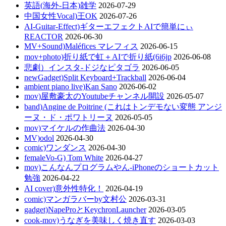
英語(海外-日本)雑学
2026-07-29
中国女性Vocal)王OK
2026-07-26
AI-Guitar-Effect)ギターエフェクトAIで簡単にぃ
REACTOR
2026-06-30
MV+Sound)Maléfices マレフィス
2026-06-15
mov+photo)折り紙で虹＋AIで折り紙(6i6jp
2026-06-08
悲劇）インスタ-ドジなピタゴラ
2026-06-05
newGadget)Split Keyboard+Trackball
2026-06-04
ambient piano live)Kan Sano
2026-06-02
mov)屋敷豪太のYoutubeチャンネル開設
2026-05-07
band)Angine de Poitrine (これはトンデモない変態 アンジ
ーヌ・ド・ポワトリーヌ
2026-05-05
mov)マイケルの作曲法
2026-04-30
MV)odol
2026-04-30
comic)ワンダンス
2026-04-30
femaleVo-G) Tom White
2026-04-27
mov)こんなんプログラムやん-iPhoneのショートカット
勉強
2026-04-22
AI cover)意外性特化！
2026-04-19
comic)マンガラバーby文村公
2026-03-31
gadget)NapeProとKeychronLauncher
2026-03-05
cook-mov)うなぎを美味しく焼き直す
2026-03-03