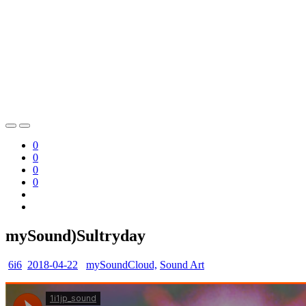
0
0
0
0
mySound)Sultryday
6i6
2018-04-22
mySoundCloud,
Sound Art