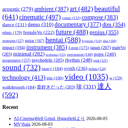
beautiful
art
(482)
ambient
(387)
acoustic
(279)
(641)
cinematic
(497)
compose
(383)
comic
(133)
documentary
(377)
dtm
(354)
demo
(310)
dance
(231)
future
(488)
genius
(355)
femaleVo
(222)
ethnic
(170)
hentai
(588)
guitar
(167)
grotesque
(127)
hypnotic
(114)
idea
(106)
instrument
(385)
impact
(194)
japan
(207)
maleVo
J-pop
(175)
minimal
(282)
pops
(240)
(203)
percussion
(140)
orchestra
(115)
rhythm
(248)
psychedelic
(205)
progressive
(157)
rock
(121)
sound
(732)
synth
(236)
spacy
(184)
techno
(124)
video
(1035)
technology
(413)
trip
(190)
w
(159)
達人
珍
(331)
walkthrough
(184)
昔好きだった
(203)
(592)
Recent
AI-Cinema)Hell Grind. Higgsfieldより
2026-08-05
MV)Sala
2026-08-03