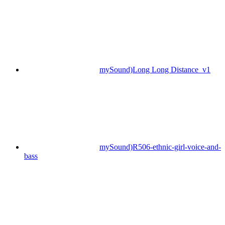
mySound)Long Long Distance_v1
mySound)R506-ethnic-girl-voice-and-
bass