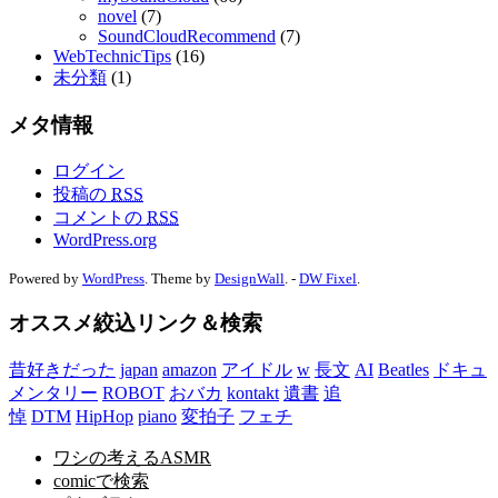
novel
(7)
SoundCloudRecommend
(7)
WebTechnicTips
(16)
未分類
(1)
メタ情報
ログイン
投稿の
RSS
コメントの
RSS
WordPress.org
Powered by
WordPress
. Theme by
DesignWall
. -
DW Fixel
.
オススメ絞込リンク＆検索
昔好きだった
japan
amazon
アイドル
w
長文
AI
Beatles
ドキュ
メンタリー
ROBOT
おバカ
kontakt
遺書
追
悼
DTM
HipHop
piano
変拍子
フェチ
ワシの考えるASMR
comicで検索