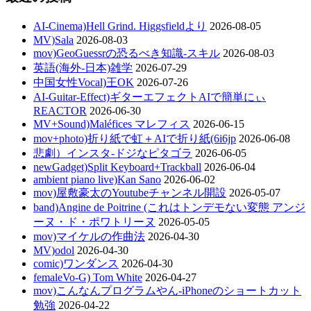
AI-Cinema)Hell Grind. Higgsfieldより
2026-08-05
MV)Sala
2026-08-03
mov)GeoGuessrの恐るべき知識-スキル
2026-08-03
英語(海外-日本)雑学
2026-07-29
中国女性Vocal)王OK
2026-07-26
AI-Guitar-Effect)ギターエフェクトAIで簡単にぃ
REACTOR
2026-06-30
MV+Sound)Maléfices マレフィス
2026-06-15
mov+photo)折り紙で虹＋AIで折り紙(6i6jp
2026-06-08
悲劇）インスタ-ドジなピタゴラ
2026-06-05
newGadget)Split Keyboard+Trackball
2026-06-04
ambient piano live)Kan Sano
2026-06-02
mov)屋敷豪太のYoutubeチャンネル開設
2026-05-07
band)Angine de Poitrine (これはトンデモない変態 アンジ
ーヌ・ド・ポワトリーヌ
2026-05-05
mov)マイケルの作曲法
2026-04-30
MV)odol
2026-04-30
comic)ワンダンス
2026-04-30
femaleVo-G) Tom White
2026-04-27
mov)こんなんプログラムやん-iPhoneのショートカット
勉強
2026-04-22