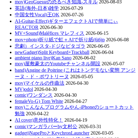
mov)GeoGuessrの恐るべき知識-スキル
2026-08-03
英語(海外-日本)雑学
2026-07-29
中国女性Vocal)王OK
2026-07-26
AI-Guitar-Effect)ギターエフェクトAIで簡単にぃ
REACTOR
2026-06-30
MV+Sound)Maléfices マレフィス
2026-06-15
mov+photo)折り紙で虹＋AIで折り紙(6i6jp
2026-06-08
悲劇）インスタ-ドジなピタゴラ
2026-06-05
newGadget)Split Keyboard+Trackball
2026-06-04
ambient piano live)Kan Sano
2026-06-02
mov)屋敷豪太のYoutubeチャンネル開設
2026-05-07
band)Angine de Poitrine (これはトンデモない変態 アンジ
ーヌ・ド・ポワトリーヌ
2026-05-05
mov)マイケルの作曲法
2026-04-30
MV)odol
2026-04-30
comic)ワンダンス
2026-04-30
femaleVo-G) Tom White
2026-04-27
mov)こんなんプログラムやん-iPhoneのショートカット
勉強
2026-04-22
AI cover)意外性特化！
2026-04-19
comic)マンガラバーby文村公
2026-03-31
gadget)NapeProとKeychronLauncher
2026-03-05