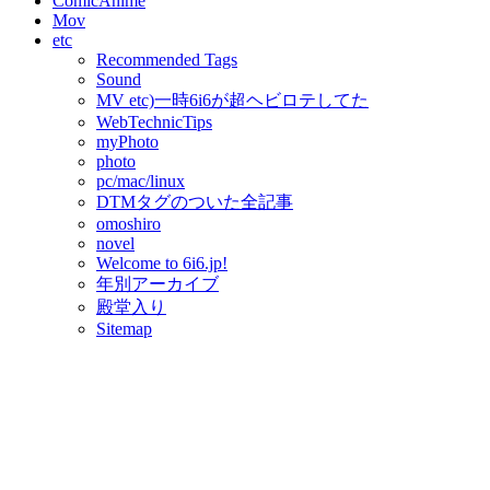
ComicAnime
Mov
etc
Recommended Tags
Sound
MV etc)一時6i6が超ヘビロテしてた
WebTechnicTips
myPhoto
photo
pc/mac/linux
DTMタグのついた全記事
omoshiro
novel
Welcome to 6i6.jp!
年別アーカイブ
殿堂入り
Sitemap