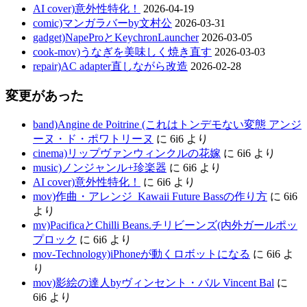
AI cover)意外性特化！
2026-04-19
comic)マンガラバーby文村公
2026-03-31
gadget)NapeProとKeychronLauncher
2026-03-05
cook-mov)うなぎを美味しく焼き直す
2026-03-03
repair)AC adapter直しながら改造
2026-02-28
変更があった
band)Angine de Poitrine (これはトンデモない変態 アンジ
ーヌ・ド・ポワトリーヌ
に
6i6
より
cinema)リップヴァンウィンクルの花嫁
に
6i6
より
music)ノンジャンル+珍楽器
に
6i6
より
AI cover)意外性特化！
に
6i6
より
mov)作曲・アレンジ_Kawaii Future Bassの作り方
に
6i6
より
mv)PacificaとChilli Beans.チリビーンズ(内外ガールポッ
プロック
に
6i6
より
mov-Technology)iPhoneが動くロボットになる
に
6i6
よ
り
mov)影絵の達人byヴィンセント・バル Vincent Bal
に
6i6
より