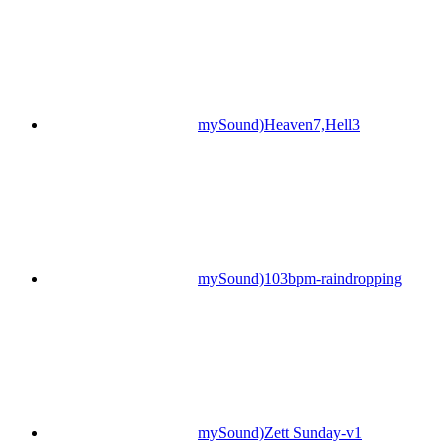
mySound)Heaven7,Hell3
mySound)103bpm-raindropping
mySound)Zett Sunday-v1