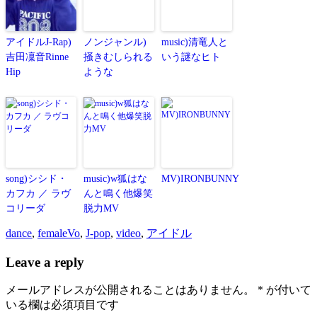
アイドルJ-Rap)
ノンジャンル)
music)清竜人と
吉田凜音Rinne
掻きむしられる
いう謎なヒト
Hip
ような
song)シシド・
music)w狐はな
MV)IRONBUNNY
カフカ ／ ラヴ
んと鳴く他爆笑
コリーダ
脱力MV
dance
,
femaleVo
,
J-pop
,
video
,
アイドル
Leave a reply
メールアドレスが公開されることはありません。
*
が付いて
いる欄は必須項目です