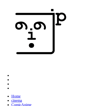
Home
cinema
ComicAnime