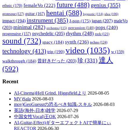
future
(488)
genius
(355)
femaleVo
(222)
ethnic
(170)
hentai
(588)
guitar
(167)
grotesque
(127)
hypnotic
(114)
idea
(106)
instrument
(385)
impact
(194)
japan
(207)
maleVo
J-pop
(175)
minimal
(282)
pops
(240)
(203)
percussion
(140)
orchestra
(115)
rhythm
(248)
psychedelic
(205)
progressive
(157)
rock
(121)
sound
(732)
synth
(236)
spacy
(184)
techno
(124)
video
(1035)
technology
(413)
trip
(190)
w
(159)
達人
珍
(331)
walkthrough
(184)
昔好きだった
(203)
(592)
Recent
AI-Cinema)Hell Grind. Higgsfieldより
2026-08-05
MV)Sala
2026-08-03
mov)GeoGuessrの恐るべき知識-スキル
2026-08-03
英語(海外-日本)雑学
2026-07-29
中国女性Vocal)王OK
2026-07-26
AI-Guitar-Effect)ギターエフェクトAIで簡単にぃ
REACTOR
2026-06-30