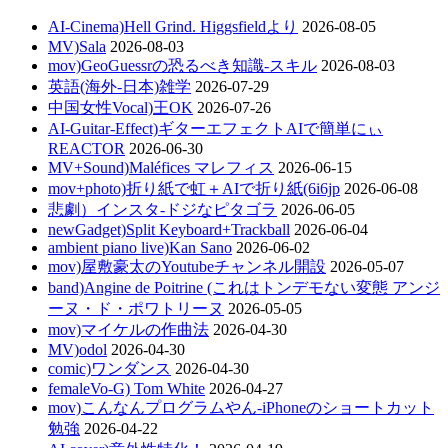
AI-Cinema)Hell Grind. Higgsfieldより
2026-08-05
MV)Sala
2026-08-03
mov)GeoGuessrの恐るべき知識-スキル
2026-08-03
英語(海外-日本)雑学
2026-07-29
中国女性Vocal)王OK
2026-07-26
AI-Guitar-Effect)ギターエフェクトAIで簡単にぃ
REACTOR
2026-06-30
MV+Sound)Maléfices マレフィス
2026-06-15
mov+photo)折り紙で虹＋AIで折り紙(6i6jp
2026-06-08
悲劇）インスタ-ドジなピタゴラ
2026-06-05
newGadget)Split Keyboard+Trackball
2026-06-04
ambient piano live)Kan Sano
2026-06-02
mov)屋敷豪太のYoutubeチャンネル開設
2026-05-07
band)Angine de Poitrine (これはトンデモない変態 アンジ
ーヌ・ド・ポワトリーヌ
2026-05-05
mov)マイケルの作曲法
2026-04-30
MV)odol
2026-04-30
comic)ワンダンス
2026-04-30
femaleVo-G) Tom White
2026-04-27
mov)こんなんプログラムやん-iPhoneのショートカット
勉強
2026-04-22