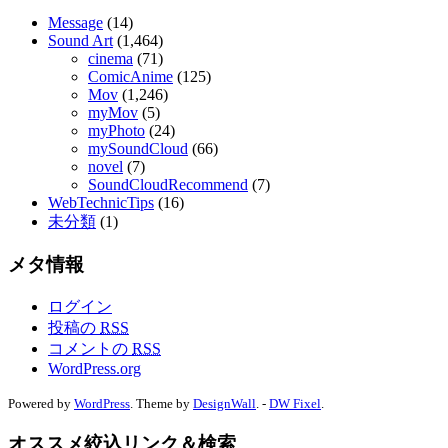
Message
(14)
Sound Art
(1,464)
cinema
(71)
ComicAnime
(125)
Mov
(1,246)
myMov
(5)
myPhoto
(24)
mySoundCloud
(66)
novel
(7)
SoundCloudRecommend
(7)
WebTechnicTips
(16)
未分類
(1)
メタ情報
ログイン
投稿の
RSS
コメントの
RSS
WordPress.org
Powered by
WordPress
. Theme by
DesignWall
. -
DW Fixel
.
オススメ絞込リンク＆検索