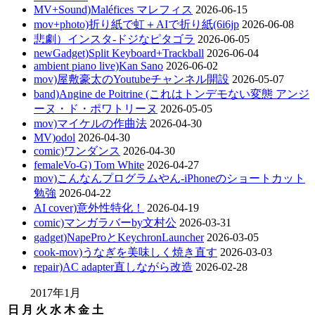
MV+Sound)Maléfices マレフィス
2026-06-15
mov+photo)折り紙で虹＋AIで折り紙(6i6jp
2026-06-08
悲劇）インスタ-ドジなピタゴラ
2026-06-05
newGadget)Split Keyboard+Trackball
2026-06-04
ambient piano live)Kan Sano
2026-06-02
mov)屋敷豪太のYoutubeチャンネル開設
2026-05-07
band)Angine de Poitrine (これはトンデモない変態 アンジ
ーヌ・ド・ポワトリーヌ
2026-05-05
mov)マイケルの作曲法
2026-04-30
MV)odol
2026-04-30
comic)ワンダンス
2026-04-30
femaleVo-G) Tom White
2026-04-27
mov)こんなんプログラムやん-iPhoneのショートカット
勉強
2026-04-22
AI cover)意外性特化！
2026-04-19
comic)マンガラバーby文村公
2026-03-31
gadget)NapeProとKeychronLauncher
2026-03-05
cook-mov)うなぎを美味しく焼き直す
2026-03-03
repair)AC adapter直しながら改造
2026-02-28
2017年1月
日
月
火
水
木
金
土