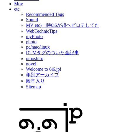
Mov
etc
Recommended Tags
Sound
MV etc)一時6i6が超ヘビロテしてた
WebTechnicTips
myPhoto
photo
pc/mac/linux
DTMタグのついた全記事
omoshiro
novel
Welcome to 6i6.jp!
年別アーカイブ
殿堂入り
Sitemap