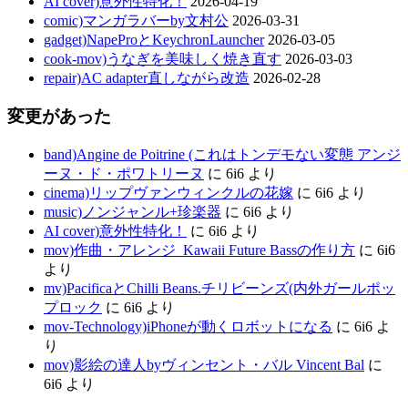
AI cover)意外性特化！
2026-04-19
comic)マンガラバーby文村公
2026-03-31
gadget)NapeProとKeychronLauncher
2026-03-05
cook-mov)うなぎを美味しく焼き直す
2026-03-03
repair)AC adapter直しながら改造
2026-02-28
変更があった
band)Angine de Poitrine (これはトンデモない変態 アンジ
ーヌ・ド・ポワトリーヌ
に
6i6
より
cinema)リップヴァンウィンクルの花嫁
に
6i6
より
music)ノンジャンル+珍楽器
に
6i6
より
AI cover)意外性特化！
に
6i6
より
mov)作曲・アレンジ_Kawaii Future Bassの作り方
に
6i6
より
mv)PacificaとChilli Beans.チリビーンズ(内外ガールポッ
プロック
に
6i6
より
mov-Technology)iPhoneが動くロボットになる
に
6i6
よ
り
mov)影絵の達人byヴィンセント・バル Vincent Bal
に
6i6
より