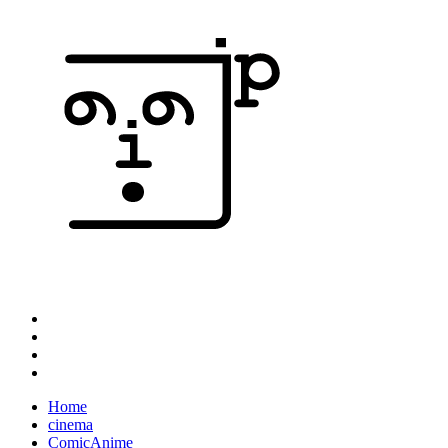
Home
cinema
ComicAnime