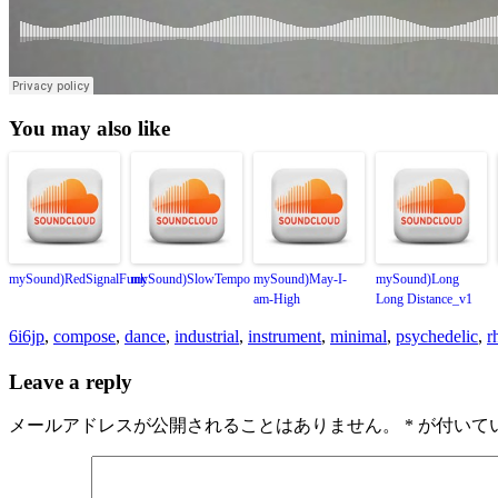
You may also like
mySound)RedSignalFunk
mySound)SlowTempo
mySound)May-I-
mySound)Long
am-High
Long Distance_v1
6i6jp
,
compose
,
dance
,
industrial
,
instrument
,
minimal
,
psychedelic
,
r
Leave a reply
メールアドレスが公開されることはありません。
*
が付いて