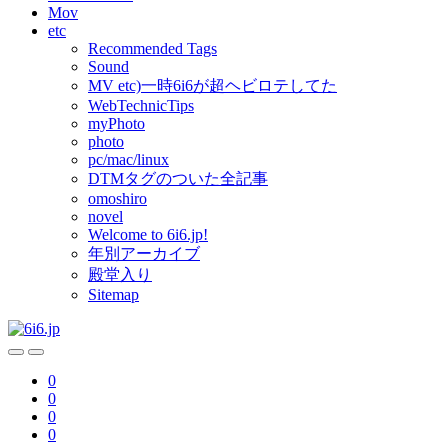
Mov
etc
Recommended Tags
Sound
MV etc)一時6i6が超ヘビロテしてた
WebTechnicTips
myPhoto
photo
pc/mac/linux
DTMタグのついた全記事
omoshiro
novel
Welcome to 6i6.jp!
年別アーカイブ
殿堂入り
Sitemap
0
0
0
0