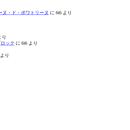
ンジーヌ・ド・ポワトリーヌ
に
6i6
より
より
ップロック
に
6i6
より
より