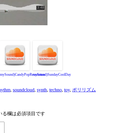
mySound)CandyPopRevolution
mySound)SundayCoolDay
hythm
,
soundcloud
,
synth
,
techno
,
toy
,
ポリリズム
いる欄は必須項目です