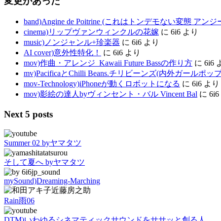
変更があった
band)Angine de Poitrine (これはトンデモない変態 ア
cinema)リップヴァンウィンクルの花嫁
に
6i6
より
music)ノンジャンル+珍楽器
に
6i6
より
AI cover)意外性特化！
に
6i6
より
mov)作曲・アレンジ_Kawaii Future Bassの作り方
に
6i6
mv)PacificaとChilli Beans.チリビーンズ(内外ガールポ
mov-Technology)iPhoneが動くロボットになる
に
6i6
より
mov)影絵の達人byヴィンセント・バル Vincent Bal
に
6i6
Next 5 posts
Summer 02 byヤマタツ
そして夏へ byヤマタツ
mySound)Dreaming-Marching
Rain雨06
DTM)いわゆるシネマティックサウンドをササッと創る人