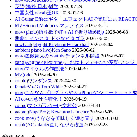
英語(海外-日本)雑学
2026-07-29
中国女性Vocal)王OK
2026-07-26
AI-Guitar-Effect)ギターエフェクトAIで簡単にぃ REACT
MV+Sound)Maléfices マレフィス
2026-06-15
mov+photo)折り紙で虹＋AIで折り紙(6i6jp
2026-06-08
悲劇）インスタ-ドジなピタゴラ
2026-06-05
newGadget)Split Keyboard+Trackball
2026-06-04
ambient piano live)Kan Sano
2026-06-02
mov)屋敷豪太のYoutubeチャンネル開設
2026-05-07
band)Angine de Poitrine (これはトンデモない変態 ア
mov)マイケルの作曲法
2026-04-30
MV)odol
2026-04-30
comic)ワンダンス
2026-04-30
femaleVo-G) Tom White
2026-04-27
mov)こんなんプログラムやん-iPhoneのショートカット
AI cover)意外性特化！
2026-04-19
comic)マンガラバーby文村公
2026-03-31
gadget)NapeProとKeychronLauncher
2026-03-05
cook-mov)うなぎを美味しく焼き直す
2026-03-03
repair)AC adapter直しながら改造
2026-02-28