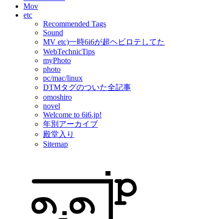
Mov
etc
Recommended Tags
Sound
MV etc)一時6i6が超ヘビロテしてた
WebTechnicTips
myPhoto
photo
pc/mac/linux
DTMタグのついた全記事
omoshiro
novel
Welcome to 6i6.jp!
年別アーカイブ
殿堂入り
Sitemap