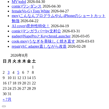
MV)odol
2026-04-30
comic)ワンダンス
2026-04-30
femaleVo-G) Tom White
2026-04-27
mov)こんなんプログラムやん-iPhoneのショートカット
勉強
2026-04-22
AI cover)意外性特化！
2026-04-19
comic)マンガラバーby文村公
2026-03-31
gadget)NapeProとKeychronLauncher
2026-03-05
cook-mov)うなぎを美味しく焼き直す
2026-03-03
repair)AC adapter直しながら改造
2026-02-28
2026年8月
日
月
火
水
木
金
土
1
2
3
4
5
6
7
8
9
10
11
12
13
14
15
16
17
18
19
20
21
22
23
24
25
26
27
28
29
30
31
« 7月