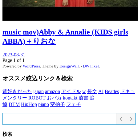
music mov)Abby & Annalie (KIDS girls
ABBA)＋りおな
2023-08-31
Page 1 of 1
Powered by
WordPress
. Theme by
DesignWall
. -
DW Fixel
.
オススメ絞込リンク＆検索
昔好きだった
japan
amazon
アイドル
w
長文
AI
Beatles
ドキュ
メンタリー
ROBOT
おバカ
kontakt
遺書
追
悼
DTM
HipHop
piano
変拍子
フェチ
検索