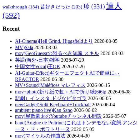
達人
珍
(331)
walkthrough
(184)
昔好きだった
(203)
(592)
Recent
AI-Cinema)Hell Grind. Higgsfieldより
2026-08-05
MV)Sala
2026-08-03
mov)GeoGuessrの恐るべき知識-スキル
2026-08-03
英語(海外-日本)雑学
2026-07-29
中国女性Vocal)王OK
2026-07-26
AI-Guitar-Effect)ギターエフェクトAIで簡単にぃ
REACTOR
2026-06-30
MV+Sound)Maléfices マレフィス
2026-06-15
mov+photo)折り紙で虹＋AIで折り紙(6i6jp
2026-06-08
悲劇）インスタ-ドジなピタゴラ
2026-06-05
newGadget)Split Keyboard+Trackball
2026-06-04
ambient piano live)Kan Sano
2026-06-02
mov)屋敷豪太のYoutubeチャンネル開設
2026-05-07
band)Angine de Poitrine (これはトンデモない変態 アンジ
ーヌ・ド・ポワトリーヌ
2026-05-05
mov)マイケルの作曲法
2026-04-30