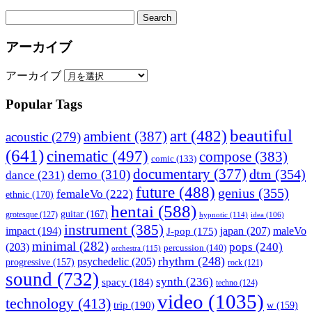
アーカイブ
アーカイブ
Popular Tags
beautiful
art
(482)
ambient
(387)
acoustic
(279)
(641)
cinematic
(497)
compose
(383)
comic
(133)
documentary
(377)
dtm
(354)
demo
(310)
dance
(231)
future
(488)
genius
(355)
femaleVo
(222)
ethnic
(170)
hentai
(588)
guitar
(167)
grotesque
(127)
hypnotic
(114)
idea
(106)
instrument
(385)
impact
(194)
japan
(207)
maleVo
J-pop
(175)
minimal
(282)
pops
(240)
(203)
percussion
(140)
orchestra
(115)
rhythm
(248)
psychedelic
(205)
progressive
(157)
rock
(121)
sound
(732)
synth
(236)
spacy
(184)
techno
(124)
video
(1035)
technology
(413)
trip
(190)
w
(159)