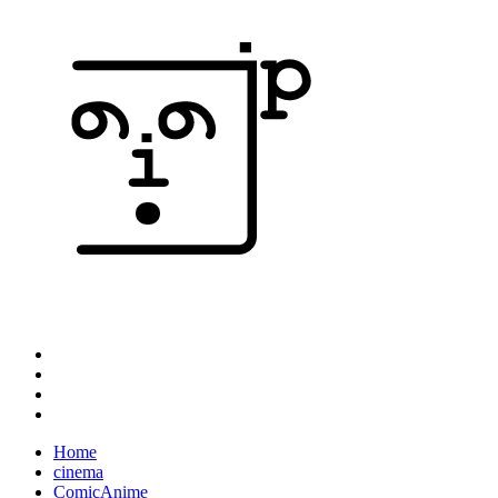
Home
cinema
ComicAnime