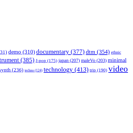
documentary
(377)
dtm
(354)
demo
(310)
31)
ethnic
strument
(385)
minimal
japan
(207)
maleVo
(203)
J-pop
(175)
video
technology
(413)
synth
(236)
trip
(190)
techno
(124)