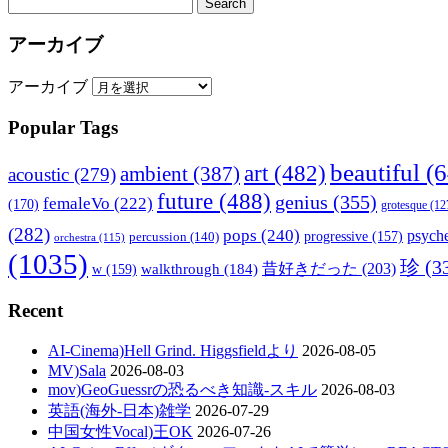
アーカイブ
アーカイブ
Popular Tags
beautiful
(6
art
(482)
ambient
(387)
acoustic
(279)
future
(488)
genius
(355)
femaleVo
(222)
(170)
grotesque
(12
(282)
pops
(240)
psyche
percussion
(140)
progressive
(157)
orchestra
(115)
(1035)
珍
(3
walkthrough
(184)
昔好きだった
(203)
w
(159)
Recent
AI-Cinema)Hell Grind. Higgsfieldより
2026-08-05
MV)Sala
2026-08-03
mov)GeoGuessrの恐るべき知識-スキル
2026-08-03
英語(海外-日本)雑学
2026-07-29
中国女性Vocal)王OK
2026-07-26