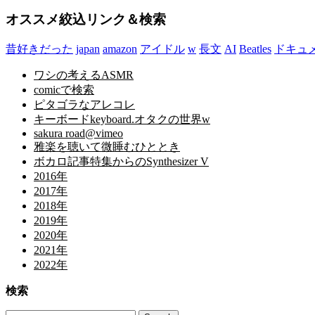
オススメ絞込リンク＆検索
昔好きだった
japan
amazon
アイドル
w
長文
AI
Beatles
ドキュ
ワシの考えるASMR
comicで検索
ピタゴラなアレコレ
キーボードkeyboard.オタクの世界w
sakura road@vimeo
雅楽を聴いて微睡むひととき
ボカロ記事特集からのSynthesizer V
2016年
2017年
2018年
2019年
2020年
2021年
2022年
検索