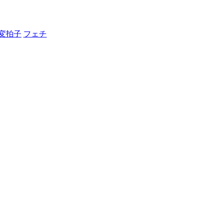
変拍子
フェチ