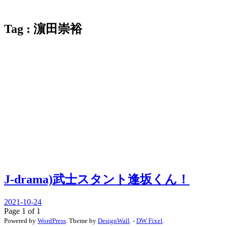
Tag : 濵田崇裕
J-drama)武士スタント逢坂くん！
2021-10-24
Page 1 of 1
Powered by
WordPress
. Theme by
DesignWall
. -
DW Fixel
.