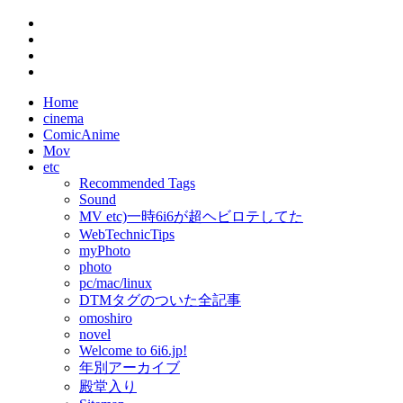
Home
cinema
ComicAnime
Mov
etc
Recommended Tags
Sound
MV etc)一時6i6が超ヘビロテしてた
WebTechnicTips
myPhoto
photo
pc/mac/linux
DTMタグのついた全記事
omoshiro
novel
Welcome to 6i6.jp!
年別アーカイブ
殿堂入り