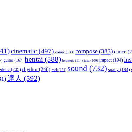
41)
cinematic
(497)
compose
(383)
dance
(2
comic
(133)
hentai
(588)
in
impact
(194)
guitar
(167)
7)
hypnotic
(114)
idea
(106)
sound
(732)
rhythm
(248)
delic
(205)
spacy
(184)
rock
(121)
達人
(592)
31)