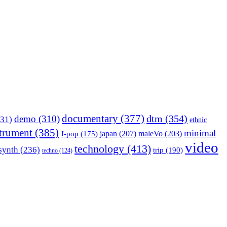
documentary
(377)
dtm
(354)
demo
(310)
31)
ethnic
strument
(385)
minimal
japan
(207)
maleVo
(203)
J-pop
(175)
video
technology
(413)
synth
(236)
trip
(190)
techno
(124)