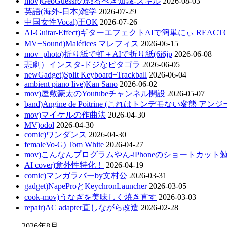
mov)GeoGuessrの恐るべき知識-スキル
2026-08-03
英語(海外-日本)雑学
2026-07-29
中国女性Vocal)王OK
2026-07-26
AI-Guitar-Effect)ギターエフェクトAIで簡単にぃ REACT
MV+Sound)Maléfices マレフィス
2026-06-15
mov+photo)折り紙で虹＋AIで折り紙(6i6jp
2026-06-08
悲劇）インスタ-ドジなピタゴラ
2026-06-05
newGadget)Split Keyboard+Trackball
2026-06-04
ambient piano live)Kan Sano
2026-06-02
mov)屋敷豪太のYoutubeチャンネル開設
2026-05-07
band)Angine de Poitrine (これはトンデモない変態 ア
mov)マイケルの作曲法
2026-04-30
MV)odol
2026-04-30
comic)ワンダンス
2026-04-30
femaleVo-G) Tom White
2026-04-27
mov)こんなんプログラムやん-iPhoneのショートカット
AI cover)意外性特化！
2026-04-19
comic)マンガラバーby文村公
2026-03-31
gadget)NapeProとKeychronLauncher
2026-03-05
cook-mov)うなぎを美味しく焼き直す
2026-03-03
repair)AC adapter直しながら改造
2026-02-28
2026年8月