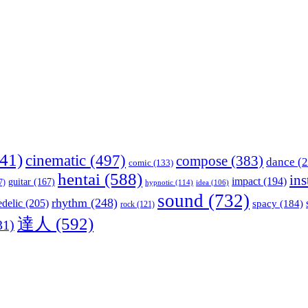
41)
cinematic
(497)
compose
(383)
dance
(2
comic
(133)
hentai
(588)
in
impact
(194)
guitar
(167)
7)
hypnotic
(114)
idea
(106)
sound
(732)
rhythm
(248)
delic
(205)
spacy
(184)
rock
(121)
達人
(592)
31)