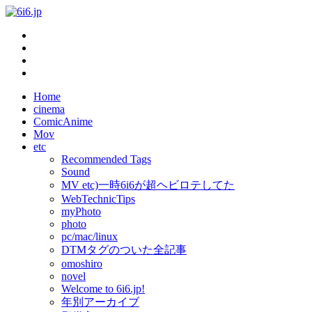
Home
cinema
ComicAnime
Mov
etc
Recommended Tags
Sound
MV etc)一時6i6が超ヘビロテしてた
WebTechnicTips
myPhoto
photo
pc/mac/linux
DTMタグのついた全記事
omoshiro
novel
Welcome to 6i6.jp!
年別アーカイブ