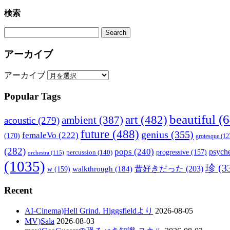
検索
アーカイブ
アーカイブ
Popular Tags
beautiful
(6
art
(482)
ambient
(387)
acoustic
(279)
future
(488)
genius
(355)
femaleVo
(222)
(170)
grotesque
(12
(282)
pops
(240)
psyche
percussion
(140)
progressive
(157)
orchestra
(115)
(1035)
珍
(3
walkthrough
(184)
昔好きだった
(203)
w
(159)
Recent
AI-Cinema)Hell Grind. Higgsfieldより
2026-08-05
MV)Sala
2026-08-03