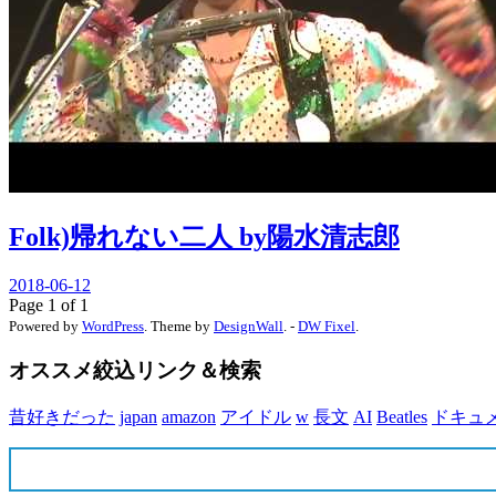
Folk)帰れない二人 by陽水清志郎
2018-06-12
Page 1 of 1
Powered by
WordPress
. Theme by
DesignWall
. -
DW Fixel
.
オススメ絞込リンク＆検索
昔好きだった
japan
amazon
アイドル
w
長文
AI
Beatles
ドキュ