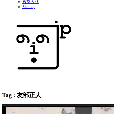
殿堂入り
Sitemap
Tag : 友部正人