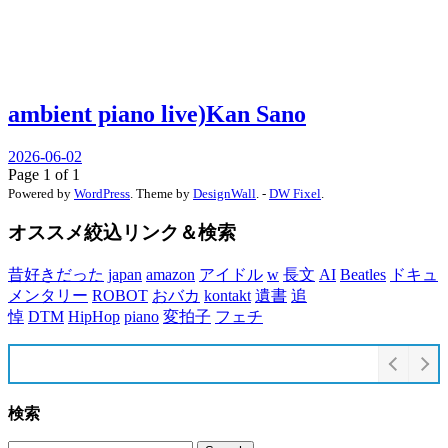
ambient piano live)Kan Sano
2026-06-02
Page 1 of 1
Powered by
WordPress
. Theme by
DesignWall
. -
DW Fixel
.
オススメ絞込リンク＆検索
昔好きだった
japan
amazon
アイドル
w
長文
AI
Beatles
ドキュ
メンタリー
ROBOT
おバカ
kontakt
遺書
追
悼
DTM
HipHop
piano
変拍子
フェチ
検索