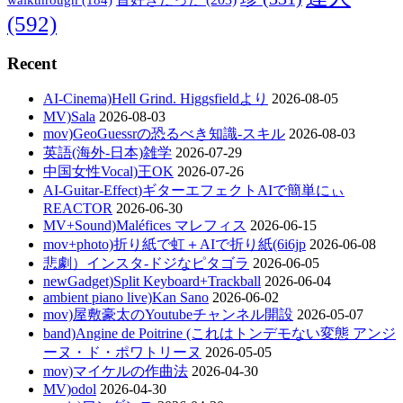
(592)
Recent
AI-Cinema)Hell Grind. Higgsfieldより
2026-08-05
MV)Sala
2026-08-03
mov)GeoGuessrの恐るべき知識-スキル
2026-08-03
英語(海外-日本)雑学
2026-07-29
中国女性Vocal)王OK
2026-07-26
AI-Guitar-Effect)ギターエフェクトAIで簡単にぃ
REACTOR
2026-06-30
MV+Sound)Maléfices マレフィス
2026-06-15
mov+photo)折り紙で虹＋AIで折り紙(6i6jp
2026-06-08
悲劇）インスタ-ドジなピタゴラ
2026-06-05
newGadget)Split Keyboard+Trackball
2026-06-04
ambient piano live)Kan Sano
2026-06-02
mov)屋敷豪太のYoutubeチャンネル開設
2026-05-07
band)Angine de Poitrine (これはトンデモない変態 アンジ
ーヌ・ド・ポワトリーヌ
2026-05-05
mov)マイケルの作曲法
2026-04-30
MV)odol
2026-04-30