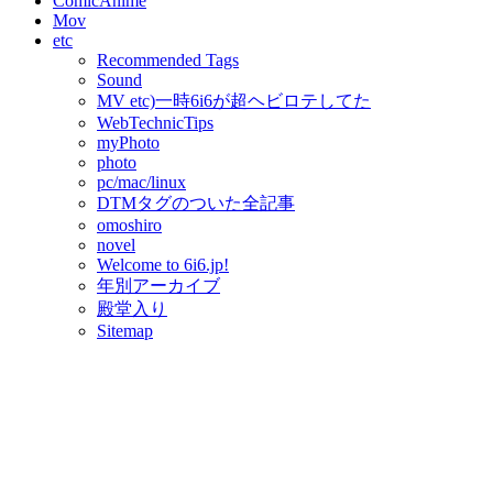
ComicAnime
Mov
etc
Recommended Tags
Sound
MV etc)一時6i6が超ヘビロテしてた
WebTechnicTips
myPhoto
photo
pc/mac/linux
DTMタグのついた全記事
omoshiro
novel
Welcome to 6i6.jp!
年別アーカイブ
殿堂入り
Sitemap