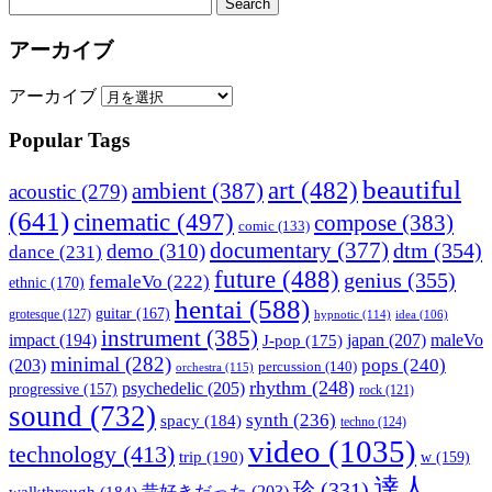
アーカイブ
アーカイブ
Popular Tags
beautiful
art
(482)
ambient
(387)
acoustic
(279)
(641)
cinematic
(497)
compose
(383)
comic
(133)
documentary
(377)
dtm
(354)
demo
(310)
dance
(231)
future
(488)
genius
(355)
femaleVo
(222)
ethnic
(170)
hentai
(588)
guitar
(167)
grotesque
(127)
hypnotic
(114)
idea
(106)
instrument
(385)
impact
(194)
japan
(207)
maleVo
J-pop
(175)
minimal
(282)
pops
(240)
(203)
percussion
(140)
orchestra
(115)
rhythm
(248)
psychedelic
(205)
progressive
(157)
rock
(121)
sound
(732)
synth
(236)
spacy
(184)
techno
(124)
video
(1035)
technology
(413)
trip
(190)
w
(159)
達人
珍
(331)
walkthrough
(184)
昔好きだった
(203)