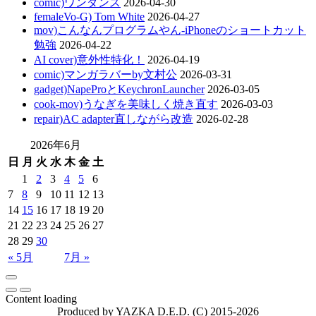
comic)ワンダンス
2026-04-30
femaleVo-G) Tom White
2026-04-27
mov)こんなんプログラムやん-iPhoneのショートカット
勉強
2026-04-22
AI cover)意外性特化！
2026-04-19
comic)マンガラバーby文村公
2026-03-31
gadget)NapeProとKeychronLauncher
2026-03-05
cook-mov)うなぎを美味しく焼き直す
2026-03-03
repair)AC adapter直しながら改造
2026-02-28
2026年6月
日
月
火
水
木
金
土
1
2
3
4
5
6
7
8
9
10
11
12
13
14
15
16
17
18
19
20
21
22
23
24
25
26
27
28
29
30
« 5月
7月 »
Content loading
Produced by YAZKA D.E.D. (C) 2015-2026