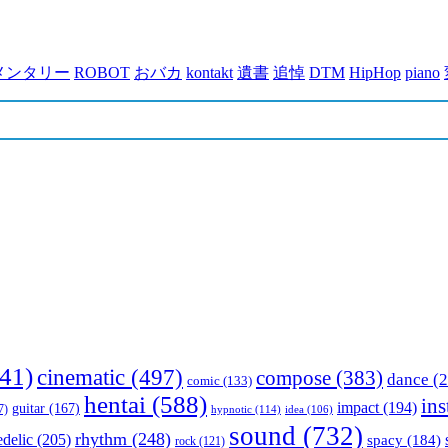
メンタリー
ROBOT
おバカ
kontakt
遺書
追悼
DTM
HipHop
piano
41)
cinematic
(497)
compose
(383)
dance
(2
comic
(133)
hentai
(588)
in
impact
(194)
guitar
(167)
7)
hypnotic
(114)
idea
(106)
sound
(732)
rhythm
(248)
delic
(205)
spacy
(184)
rock
(121)