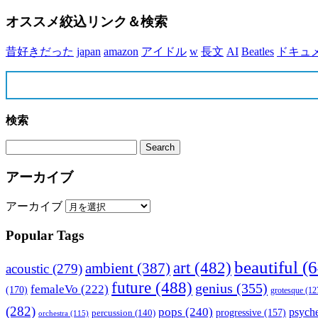
オススメ絞込リンク＆検索
昔好きだった
japan
amazon
アイドル
w
長文
AI
Beatles
ドキュ
検索
アーカイブ
アーカイブ
Popular Tags
beautiful
(6
art
(482)
ambient
(387)
acoustic
(279)
future
(488)
genius
(355)
femaleVo
(222)
(170)
grotesque
(12
(282)
pops
(240)
psyche
percussion
(140)
progressive
(157)
orchestra
(115)