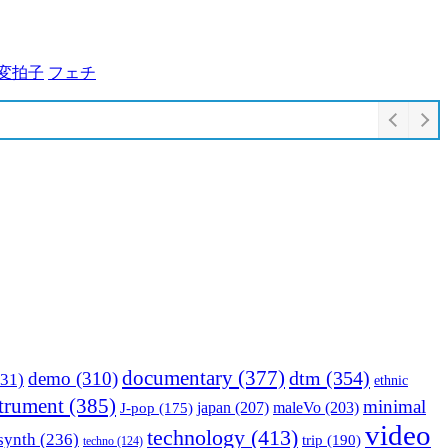
変拍子
フェチ
documentary
(377)
dtm
(354)
demo
(310)
31)
ethnic
strument
(385)
minimal
japan
(207)
maleVo
(203)
J-pop
(175)
video
technology
(413)
synth
(236)
trip
(190)
techno
(124)