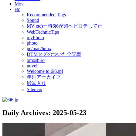
Mov
etc
Recommended Tags
Sound
MV etc)一時6i6が超ヘビロテしてた
WebTechnicTips
myPhoto
photo
pc/mac/linux
DTMタグのついた全記事
omoshiro
novel
Welcome to 6i6.jp!
年別アーカイブ
殿堂入り
Sitemap
Daily Archives:
2025-05-23