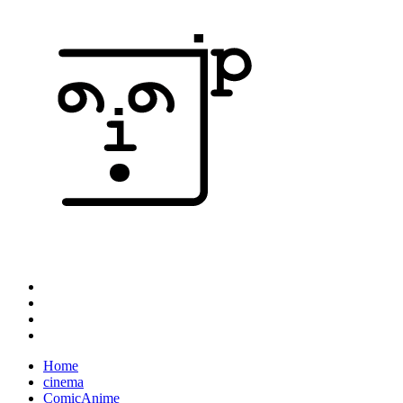
Home
cinema
ComicAnime