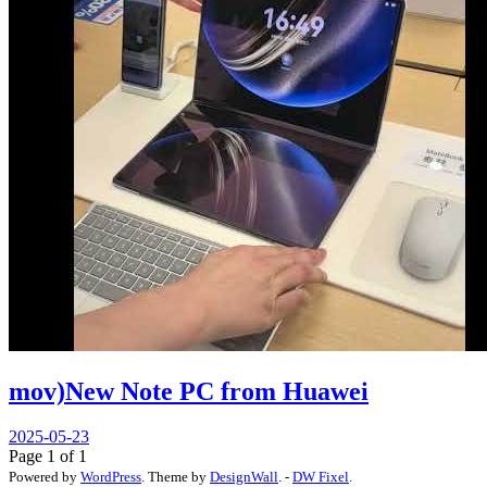
mov)New Note PC from Huawei
2025-05-23
Page 1 of 1
Powered by
WordPress
. Theme by
DesignWall
. -
DW Fixel
.