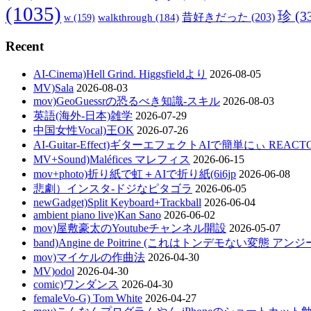
(1035)
珍
(3
walkthrough
(184)
昔好きだった
(203)
w
(159)
Recent
AI-Cinema)Hell Grind. Higgsfieldより
2026-08-05
MV)Sala
2026-08-03
mov)GeoGuessrの恐るべき知識-スキル
2026-08-03
英語(海外-日本)雑学
2026-07-29
中国女性Vocal)王OK
2026-07-26
AI-Guitar-Effect)ギターエフェクトAIで簡単にぃ REACT
MV+Sound)Maléfices マレフィス
2026-06-15
mov+photo)折り紙で虹＋AIで折り紙(6i6jp
2026-06-08
悲劇）インスタ-ドジなピタゴラ
2026-06-05
newGadget)Split Keyboard+Trackball
2026-06-04
ambient piano live)Kan Sano
2026-06-02
mov)屋敷豪太のYoutubeチャンネル開設
2026-05-07
band)Angine de Poitrine (これはトンデモない変態 ア
mov)マイケルの作曲法
2026-04-30
MV)odol
2026-04-30
comic)ワンダンス
2026-04-30
femaleVo-G) Tom White
2026-04-27