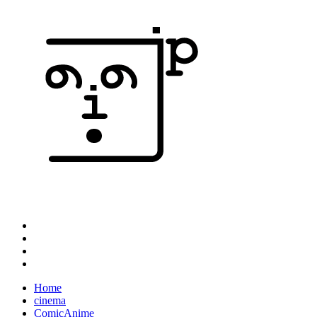
Home
cinema
ComicAnime