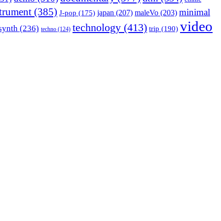
strument
(385)
minimal
japan
(207)
maleVo
(203)
J-pop
(175)
video
technology
(413)
synth
(236)
trip
(190)
techno
(124)