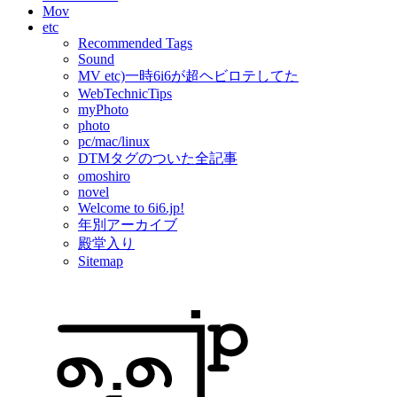
Mov
etc
Recommended Tags
Sound
MV etc)一時6i6が超ヘビロテしてた
WebTechnicTips
myPhoto
photo
pc/mac/linux
DTMタグのついた全記事
omoshiro
novel
Welcome to 6i6.jp!
年別アーカイブ
殿堂入り
Sitemap