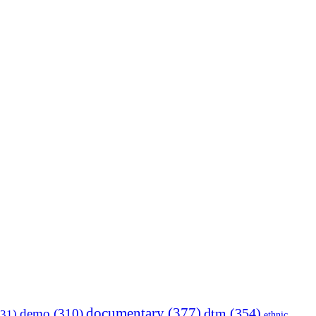
documentary
(377)
dtm
(354)
demo
(310)
31)
ethnic