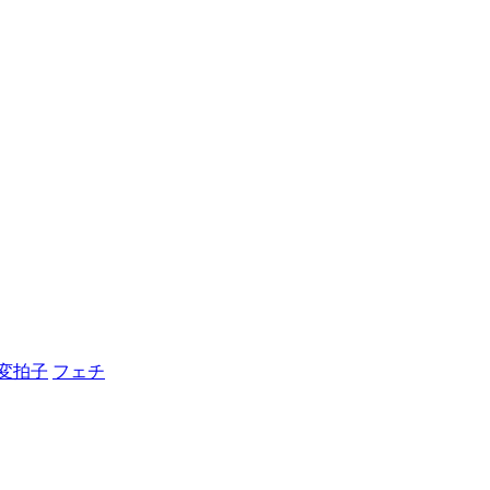
変拍子
フェチ