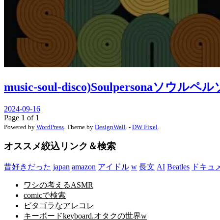
music-soul-disco)Soulpersonaソウルペ
2024-09-16
Page 1 of 1
Powered by
WordPress
. Theme by
DesignWall
. -
DW Fixel
.
オススメ絞込リンク＆検索
昔好きだった
japan
amazon
アイドル
w
長文
AI
Beatles
ドキュ
ワシの考えるASMR
comicで検索
ピタゴラなアレコレ
キーボードkeyboard.オタクの世界w