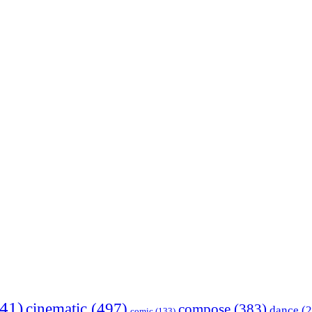
41)
cinematic
(497)
compose
(383)
dance
(2
comic
(133)