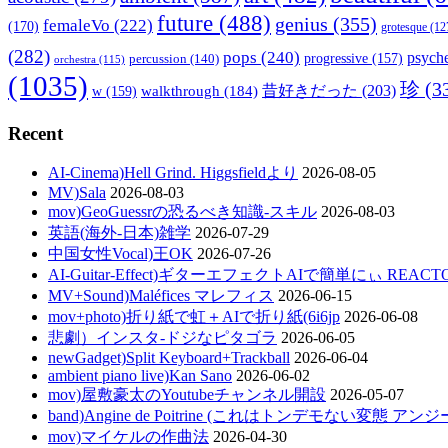
future
(488)
genius
(355)
femaleVo
(222)
(170)
grotesque
(12
(282)
pops
(240)
psyche
percussion
(140)
progressive
(157)
orchestra
(115)
(1035)
珍
(3
walkthrough
(184)
昔好きだった
(203)
w
(159)
Recent
AI-Cinema)Hell Grind. Higgsfieldより
2026-08-05
MV)Sala
2026-08-03
mov)GeoGuessrの恐るべき知識-スキル
2026-08-03
英語(海外-日本)雑学
2026-07-29
中国女性Vocal)王OK
2026-07-26
AI-Guitar-Effect)ギターエフェクトAIで簡単にぃ REACT
MV+Sound)Maléfices マレフィス
2026-06-15
mov+photo)折り紙で虹＋AIで折り紙(6i6jp
2026-06-08
悲劇）インスタ-ドジなピタゴラ
2026-06-05
newGadget)Split Keyboard+Trackball
2026-06-04
ambient piano live)Kan Sano
2026-06-02
mov)屋敷豪太のYoutubeチャンネル開設
2026-05-07
band)Angine de Poitrine (これはトンデモない変態 ア
mov)マイケルの作曲法
2026-04-30