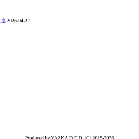
勉強
2026-04-22
Produced by YAZKA D.E.D. (C) 2015-2026