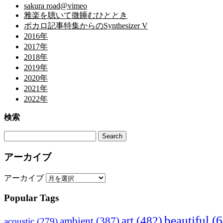
sakura road@vimeo
雅楽を聴いて微睡むひととき
ボカロ記事特集からのSynthesizer V
2016年
2017年
2018年
2019年
2020年
2021年
2022年
検索
アーカイブ
アーカイブ
Popular Tags
beautiful
(6
art
(482)
ambient
(387)
acoustic
(279)