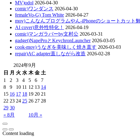
MV)odol
2026-04-30
comic)ワンダンス
2026-04-30
femaleVo-G) Tom White
2026-04-27
mov)こんなんプログラムやん-iPhoneのショートカット
AI cover)意外性特化！
2026-04-19
comic)マンガラバーby文村公
2026-03-31
gadget)NapeProとKeychronLauncher
2026-03-05
cook-mov)うなぎを美味しく焼き直す
2026-03-03
repair)AC adapter直しながら改造
2026-02-28
2024年9月
日
月
火
水
木
金
土
1
2
3
4
5
6
7
8
9
10
11
12
13
14
15
16
17
18
19
20
21
22
23
24
25
26
27
28
29
30
« 8月
10月 »
Content loading