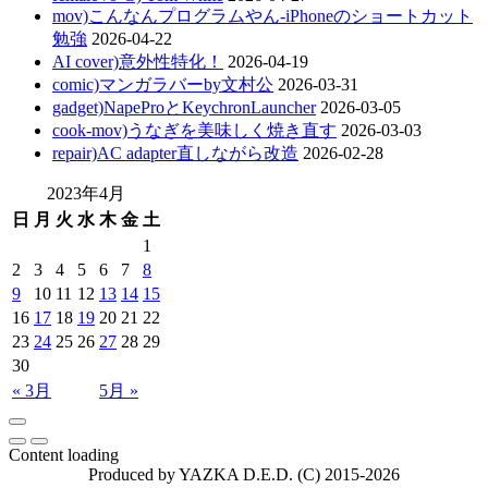
mov)こんなんプログラムやん-iPhoneのショートカット
勉強
2026-04-22
AI cover)意外性特化！
2026-04-19
comic)マンガラバーby文村公
2026-03-31
gadget)NapeProとKeychronLauncher
2026-03-05
cook-mov)うなぎを美味しく焼き直す
2026-03-03
repair)AC adapter直しながら改造
2026-02-28
2023年4月
日
月
火
水
木
金
土
1
2
3
4
5
6
7
8
9
10
11
12
13
14
15
16
17
18
19
20
21
22
23
24
25
26
27
28
29
30
« 3月
5月 »
Content loading
Produced by YAZKA D.E.D. (C) 2015-2026