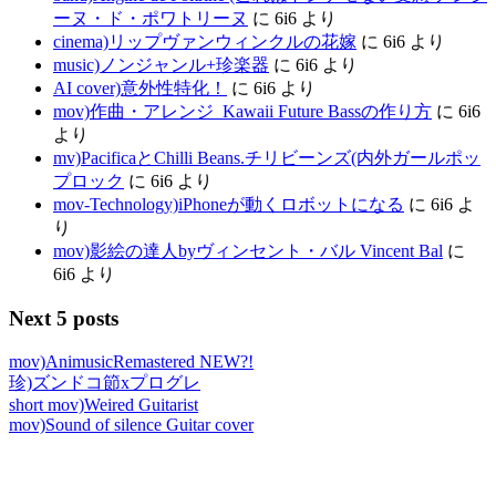
ーヌ・ド・ポワトリーヌ
に
6i6
より
cinema)リップヴァンウィンクルの花嫁
に
6i6
より
music)ノンジャンル+珍楽器
に
6i6
より
AI cover)意外性特化！
に
6i6
より
mov)作曲・アレンジ_Kawaii Future Bassの作り方
に
6i6
より
mv)PacificaとChilli Beans.チリビーンズ(内外ガールポッ
プロック
に
6i6
より
mov-Technology)iPhoneが動くロボットになる
に
6i6
よ
り
mov)影絵の達人byヴィンセント・バル Vincent Bal
に
6i6
より
Next 5 posts
mov)AnimusicRemastered NEW?!
珍)ズンドコ節xプログレ
short mov)Weired Guitarist
mov)Sound of silence Guitar cover