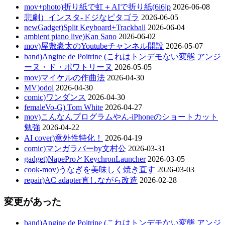
mov+photo)折り紙で虹＋AIで折り紙(6i6jp
2026-06-08
悲劇）インスタ-ドジなピタゴラ
2026-06-05
newGadget)Split Keyboard+Trackball
2026-06-04
ambient piano live)Kan Sano
2026-06-02
mov)屋敷豪太のYoutubeチャンネル開設
2026-05-07
band)Angine de Poitrine (これはトンデモない変態 アンジ
ーヌ・ド・ポワトリーヌ
2026-05-05
mov)マイケルの作曲法
2026-04-30
MV)odol
2026-04-30
comic)ワンダンス
2026-04-30
femaleVo-G) Tom White
2026-04-27
mov)こんなんプログラムやん-iPhoneのショートカット
勉強
2026-04-22
AI cover)意外性特化！
2026-04-19
comic)マンガラバーby文村公
2026-03-31
gadget)NapeProとKeychronLauncher
2026-03-05
cook-mov)うなぎを美味しく焼き直す
2026-03-03
repair)AC adapter直しながら改造
2026-02-28
変更があった
band)Angine de Poitrine (これはトンデモない変態 アンジ