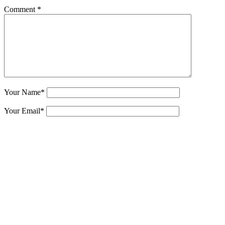
Comment *
Your Name
*
Your Email
*