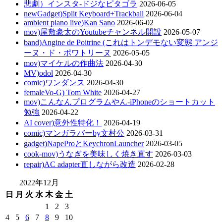
悲劇）インスタ-ドジなピタゴラ
2026-06-05
newGadget)Split Keyboard+Trackball
2026-06-04
ambient piano live)Kan Sano
2026-06-02
mov)屋敷豪太のYoutubeチャンネル開設
2026-05-07
band)Angine de Poitrine (これはトンデモない変態 アンジ
ーヌ・ド・ポワトリーヌ
2026-05-05
mov)マイケルの作曲法
2026-04-30
MV)odol
2026-04-30
comic)ワンダンス
2026-04-30
femaleVo-G) Tom White
2026-04-27
mov)こんなんプログラムやん-iPhoneのショートカット
勉強
2026-04-22
AI cover)意外性特化！
2026-04-19
comic)マンガラバーby文村公
2026-03-31
gadget)NapeProとKeychronLauncher
2026-03-05
cook-mov)うなぎを美味しく焼き直す
2026-03-03
repair)AC adapter直しながら改造
2026-02-28
2022年12月
日
月
火
水
木
金
土
1
2
3
4
5
6
7
8
9
10