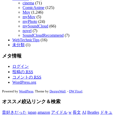
cinema
(71)
ComicAnime
(125)
Mov
(1,246)
myMov
(5)
myPhoto
(24)
mySoundCloud
(66)
novel
(7)
SoundCloudRecommend
(7)
WebTechnicTips
(16)
未分類
(1)
メタ情報
ログイン
投稿の
RSS
コメントの
RSS
WordPress.org
Powered by
WordPress
. Theme by
DesignWall
. -
DW Fixel
.
オススメ絞込リンク＆検索
昔好きだった
japan
amazon
アイドル
w
長文
AI
Beatles
ドキュ