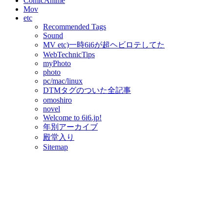
ComicAnime
Mov
etc
Recommended Tags
Sound
MV etc)一時6i6が超ヘビロテしてた
WebTechnicTips
myPhoto
photo
pc/mac/linux
DTMタグのついた全記事
omoshiro
novel
Welcome to 6i6.jp!
年別アーカイブ
殿堂入り
Sitemap