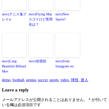
mov)テニス鬼プ
mov)Flying Man
mov)New
レイw
スゴイけど実用
Sports?
化は？
mov)Long
mov)珍競技
mov)from
Beautiful Billiard
Instagram etc
Mov
demo
,
football
,
genius
,
soccer
,
sports
,
video
,
球技
,
達人
Leave a reply
メールアドレスが公開されることはありません。
*
が付いて
いる欄は必須項目です