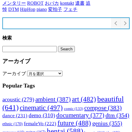
メンタリー
ROBOT
おバカ
kontakt
遺書
追
悼
DTM
HipHop
piano
変拍子
フェチ
検索
アーカイブ
アーカイブ
Popular Tags
beautiful
art
(482)
ambient
(387)
acoustic
(279)
(641)
cinematic
(497)
compose
(383)
comic
(133)
documentary
(377)
dtm
(354)
demo
(310)
dance
(231)
future
(488)
genius
(355)
femaleVo
(222)
ethnic
(170)
hentai
(588)
guitar
(167)