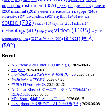
grotesque
(127)
hypnotic
(114)
idea
(106)
instrument
(385)
impact
(194)
japan
(207)
maleVo
J-pop
(175)
minimal
(282)
pops
(240)
(203)
percussion
(140)
orchestra
(115)
rhythm
(248)
psychedelic
(205)
progressive
(157)
rock
(121)
sound
(732)
synth
(236)
spacy
(184)
techno
(124)
video
(1035)
technology
(413)
trip
(190)
w
(159)
達人
珍
(331)
walkthrough
(184)
昔好きだった
(203)
(592)
Recent
AI-Cinema)Hell Grind. Higgsfieldより
2026-08-05
MV)Sala
2026-08-03
mov)GeoGuessrの恐るべき知識-スキル
2026-08-03
英語(海外-日本)雑学
2026-07-29
中国女性Vocal)王OK
2026-07-26
AI-Guitar-Effect)ギターエフェクトAIで簡単にぃ
REACTOR
2026-06-30
MV+Sound)Maléfices マレフィス
2026-06-15
mov+photo)折り紙で虹＋AIで折り紙(6i6jp
2026-06-08