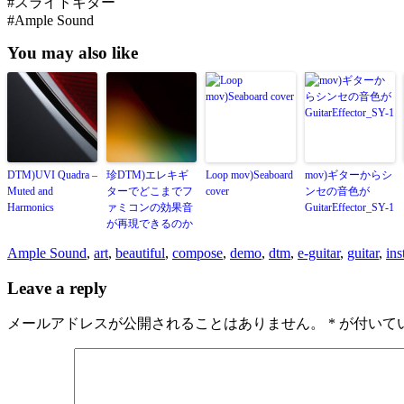
#スライドギター
#Ample Sound
You may also like
DTM)UVI Quadra –
珍DTM)エレキギ
Loop mov)Seaboard
mov)ギターからシ
Muted and
ターでどこまでフ
cover
ンセの音色が
Harmonics
ァミコンの効果音
GuitarEffector_SY-1
が再現できるのか
Ample Sound
,
art
,
beautiful
,
compose
,
demo
,
dtm
,
e-guitar
,
guitar
,
ins
Leave a reply
メールアドレスが公開されることはありません。
*
が付いて