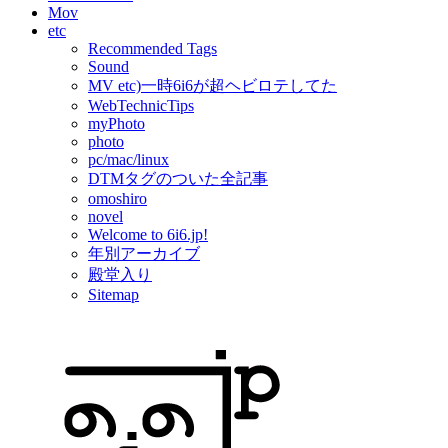
Mov
etc
Recommended Tags
Sound
MV etc)一時6i6が超ヘビロテしてた
WebTechnicTips
myPhoto
photo
pc/mac/linux
DTMタグのついた全記事
omoshiro
novel
Welcome to 6i6.jp!
年別アーカイブ
殿堂入り
Sitemap