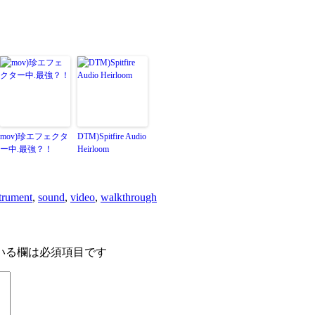
mov)珍エフェクタ
DTM)Spitfire Audio
ー中.最強？！
Heirloom
trument
,
sound
,
video
,
walkthrough
いる欄は必須項目です