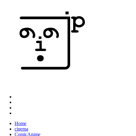
Home
cinema
ComicAnime