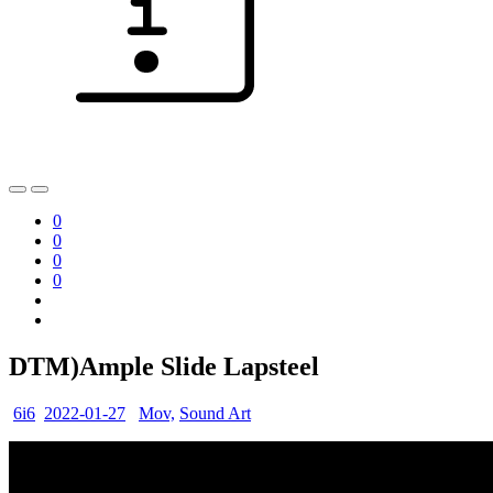
0
0
0
0
DTM)Ample Slide Lapsteel
6i6
2022-01-27
Mov,
Sound Art