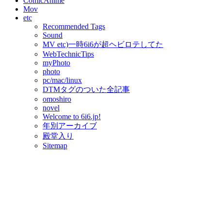
ComicAnime
Mov
etc
Recommended Tags
Sound
MV etc)一時6i6が超ヘビロテしてた
WebTechnicTips
myPhoto
photo
pc/mac/linux
DTMタグのついた全記事
omoshiro
novel
Welcome to 6i6.jp!
年別アーカイブ
殿堂入り
Sitemap