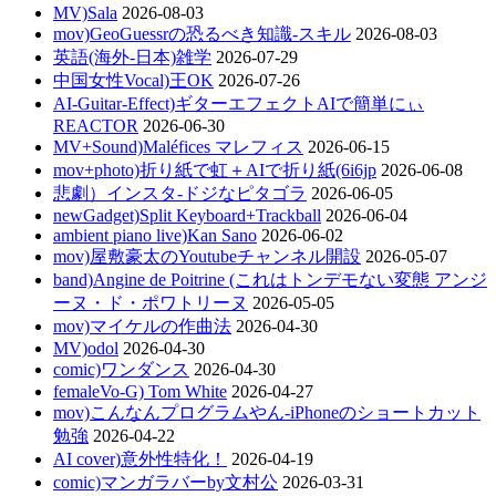
MV)Sala
2026-08-03
mov)GeoGuessrの恐るべき知識-スキル
2026-08-03
英語(海外-日本)雑学
2026-07-29
中国女性Vocal)王OK
2026-07-26
AI-Guitar-Effect)ギターエフェクトAIで簡単にぃ
REACTOR
2026-06-30
MV+Sound)Maléfices マレフィス
2026-06-15
mov+photo)折り紙で虹＋AIで折り紙(6i6jp
2026-06-08
悲劇）インスタ-ドジなピタゴラ
2026-06-05
newGadget)Split Keyboard+Trackball
2026-06-04
ambient piano live)Kan Sano
2026-06-02
mov)屋敷豪太のYoutubeチャンネル開設
2026-05-07
band)Angine de Poitrine (これはトンデモない変態 アンジ
ーヌ・ド・ポワトリーヌ
2026-05-05
mov)マイケルの作曲法
2026-04-30
MV)odol
2026-04-30
comic)ワンダンス
2026-04-30
femaleVo-G) Tom White
2026-04-27
mov)こんなんプログラムやん-iPhoneのショートカット
勉強
2026-04-22
AI cover)意外性特化！
2026-04-19
comic)マンガラバーby文村公
2026-03-31