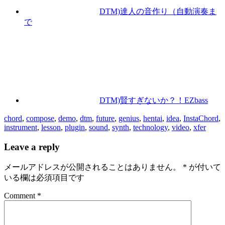
DTM)達人の音作り（自動演奏ま
で
DTM)賢すぎないか？！EZbass
chord
,
compose
,
demo
,
dtm
,
future
,
genius
,
hentai
,
idea
,
InstaChord
,
instrument
,
lesson
,
plugin
,
sound
,
synth
,
technology
,
video
,
xfer
Leave a reply
メールアドレスが公開されることはありません。
*
が付いて
いる欄は必須項目です
Comment *