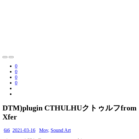
0
0
0
0
DTM)plugin CTHULHUクトゥルフfrom
Xfer
6i6
2021-03-16
Mov,
Sound Art