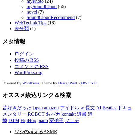
myPhoto
(24)
mySoundCloud
(66)
novel
(7)
SoundCloudRecommend
(7)
WebTechnicTips
(16)
未分類
(1)
メタ情報
ログイン
投稿の
RSS
コメントの
RSS
WordPress.org
Powered by
WordPress
. Theme by
DesignWall
. -
DW Fixel
.
オススメ絞込リンク＆検索
昔好きだった
japan
amazon
アイドル
w
長文
AI
Beatles
ドキュ
メンタリー
ROBOT
おバカ
kontakt
遺書
追
悼
DTM
HipHop
piano
変拍子
フェチ
ワシの考えるASMR