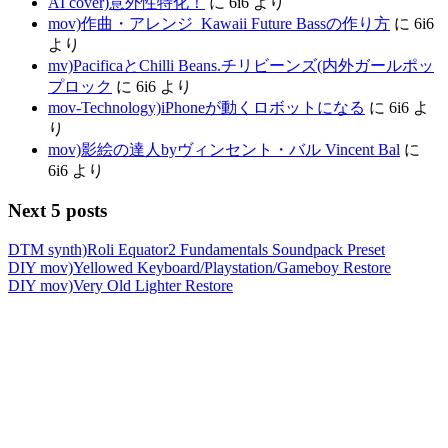
AI cover)意外性特化！
に
6i6
より
mov)作曲・アレンジ_Kawaii Future Bassの作り方
に
6i6
より
mv)PacificaとChilli Beans.チリビーンズ(内外ガールポッ
プロック
に
6i6
より
mov-Technology)iPhoneが動くロボットになる
に
6i6
よ
り
mov)影絵の達人byヴィンセント・バル Vincent Bal
に
6i6
より
Next 5 posts
DTM synth)Roli Equator2 Fundamentals Soundpack Preset
DIY mov)Yellowed Keyboard/Playstation/Gameboy Restore
DIY mov)Very Old Lighter Restore