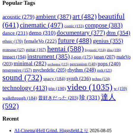
Popular Tags
beautiful
art
(482)
ambient
(387)
acoustic
(279)
(641)
cinematic
(497)
compose
(383)
comic
(133)
documentary
(377)
dtm
(354)
demo
(310)
dance
(231)
future
(488)
genius
(355)
femaleVo
(222)
ethnic
(170)
hentai
(588)
guitar
(167)
grotesque
(127)
hypnotic
(114)
idea
(106)
instrument
(385)
impact
(194)
japan
(207)
maleVo
J-pop
(175)
minimal
(282)
pops
(240)
(203)
percussion
(140)
orchestra
(115)
rhythm
(248)
psychedelic
(205)
progressive
(157)
rock
(121)
sound
(732)
synth
(236)
spacy
(184)
techno
(124)
video
(1035)
technology
(413)
trip
(190)
w
(159)
達人
珍
(331)
walkthrough
(184)
昔好きだった
(203)
(592)
Recent
AI-Cinema)Hell Grind. Higgsfieldより
2026-08-05