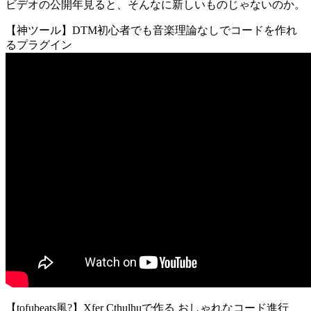
ビデオの公開年見ると、そんなに新しいものじゃないのか。
【神ツール】DTM初心者でも音楽理論なしでコードを作れ
るプラグイン
【tofubeats風?】Xfer Cthulhuで作る おしゃれなコード進行