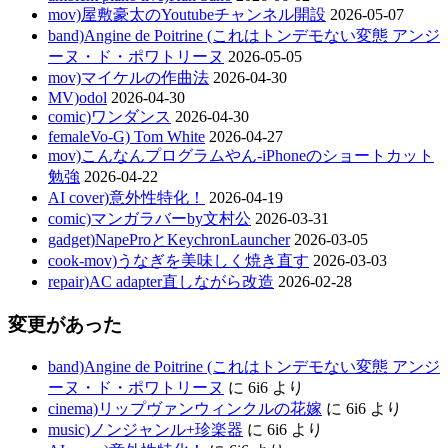
mov)屋敷豪太のYoutubeチャンネル開設
2026-05-07
band)Angine de Poitrine (これはトンデモない変態 アンジ
ーヌ・ド・ポワトリーヌ
2026-05-05
mov)マイケルの作曲法
2026-04-30
MV)odol
2026-04-30
comic)ワンダンス
2026-04-30
femaleVo-G) Tom White
2026-04-27
mov)こんなんプログラムやん-iPhoneのショートカット
勉強
2026-04-22
AI cover)意外性特化！
2026-04-19
comic)マンガラバーby文村公
2026-03-31
gadget)NapeProとKeychronLauncher
2026-03-05
cook-mov)うなぎを美味しく焼き直す
2026-03-03
repair)AC adapter直しながら改造
2026-02-28
変更があった
band)Angine de Poitrine (これはトンデモない変態 アンジ
ーヌ・ド・ポワトリーヌ
に
6i6
より
cinema)リップヴァンウィンクルの花嫁
に
6i6
より
music)ノンジャンル+珍楽器
に
6i6
より