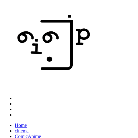
Home
cinema
ComicAnime