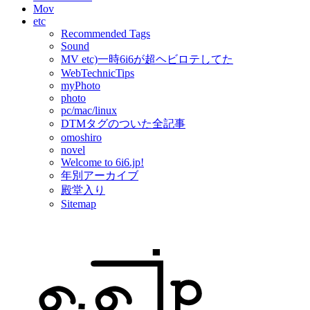
Mov
etc
Recommended Tags
Sound
MV etc)一時6i6が超ヘビロテしてた
WebTechnicTips
myPhoto
photo
pc/mac/linux
DTMタグのついた全記事
omoshiro
novel
Welcome to 6i6.jp!
年別アーカイブ
殿堂入り
Sitemap