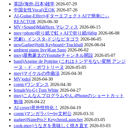
英語(海外-日本)雑学
2026-07-29
中国女性Vocal)王OK
2026-07-26
AI-Guitar-Effect)ギターエフェクトAIで簡単にぃ
REACTOR
2026-06-30
MV+Sound)Maléfices マレフィス
2026-06-15
mov+photo)折り紙で虹＋AIで折り紙(6i6jp
2026-06-08
悲劇）インスタ-ドジなピタゴラ
2026-06-05
newGadget)Split Keyboard+Trackball
2026-06-04
ambient piano live)Kan Sano
2026-06-02
mov)屋敷豪太のYoutubeチャンネル開設
2026-05-07
band)Angine de Poitrine (これはトンデモない変態 アンジ
ーヌ・ド・ポワトリーヌ
2026-05-05
mov)マイケルの作曲法
2026-04-30
MV)odol
2026-04-30
comic)ワンダンス
2026-04-30
femaleVo-G) Tom White
2026-04-27
mov)こんなんプログラムやん-iPhoneのショートカット
勉強
2026-04-22
AI cover)意外性特化！
2026-04-19
comic)マンガラバーby文村公
2026-03-31
gadget)NapeProとKeychronLauncher
2026-03-05
cook-mov)うなぎを美味しく焼き直す
2026-03-03