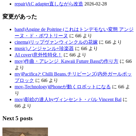
repair)AC adapter直しながら改造
2026-02-28
変更があった
band)Angine de Poitrine (これはトンデモない変態 アンジ
ーヌ・ド・ポワトリーヌ
に
6i6
より
cinema)リップヴァンウィンクルの花嫁
に
6i6
より
music)ノンジャンル+珍楽器
に
6i6
より
AI cover)意外性特化！
に
6i6
より
mov)作曲・アレンジ_Kawaii Future Bassの作り方
に
6i6
より
mv)PacificaとChilli Beans.チリビーンズ(内外ガールポッ
プロック
に
6i6
より
mov-Technology)iPhoneが動くロボットになる
に
6i6
よ
り
mov)影絵の達人byヴィンセント・バル Vincent Bal
に
6i6
より
Next 5 posts