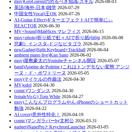
mov)GeoGuessrの恐るべき知識-スキル
2026-08-03
英語(海外-日本)雑学
2026-07-29
中国女性Vocal)王OK
2026-07-26
AI-Guitar-Effect)ギターエフェクトAIで簡単にぃ
REACTOR
2026-06-30
MV+Sound)Maléfices マレフィス
2026-06-15
mov+photo)折り紙で虹＋AIで折り紙(6i6jp
2026-06-08
悲劇）インスタ-ドジなピタゴラ
2026-06-05
newGadget)Split Keyboard+Trackball
2026-06-04
ambient piano live)Kan Sano
2026-06-02
mov)屋敷豪太のYoutubeチャンネル開設
2026-05-07
band)Angine de Poitrine (これはトンデモない変態 アンジ
ーヌ・ド・ポワトリーヌ
2026-05-05
mov)マイケルの作曲法
2026-04-30
MV)odol
2026-04-30
comic)ワンダンス
2026-04-30
femaleVo-G) Tom White
2026-04-27
mov)こんなんプログラムやん-iPhoneのショートカット
勉強
2026-04-22
AI cover)意外性特化！
2026-04-19
comic)マンガラバーby文村公
2026-03-31
gadget)NapeProとKeychronLauncher
2026-03-05