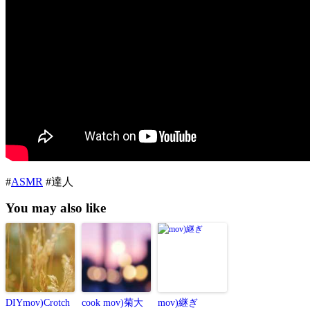
#
ASMR
#達人
You may also like
DIYmov)Crotch
cook mov)菊大
mov)継ぎ