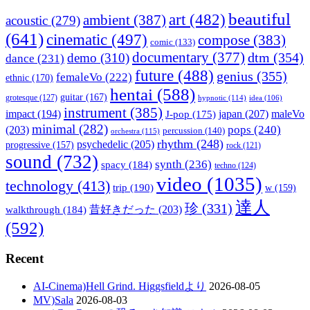
beautiful
art
(482)
ambient
(387)
acoustic
(279)
(641)
cinematic
(497)
compose
(383)
comic
(133)
documentary
(377)
dtm
(354)
demo
(310)
dance
(231)
future
(488)
genius
(355)
femaleVo
(222)
ethnic
(170)
hentai
(588)
guitar
(167)
grotesque
(127)
hypnotic
(114)
idea
(106)
instrument
(385)
impact
(194)
japan
(207)
maleVo
J-pop
(175)
minimal
(282)
pops
(240)
(203)
percussion
(140)
orchestra
(115)
rhythm
(248)
psychedelic
(205)
progressive
(157)
rock
(121)
sound
(732)
synth
(236)
spacy
(184)
techno
(124)
video
(1035)
technology
(413)
trip
(190)
w
(159)
達人
珍
(331)
walkthrough
(184)
昔好きだった
(203)
(592)
Recent
AI-Cinema)Hell Grind. Higgsfieldより
2026-08-05
MV)Sala
2026-08-03