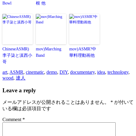
Bowl
根 他
ChineseASMR)
mov)Marching
mov)ASMR?中
李子柒と滇西小
Band
華料理動画他
哥
art
,
ASMR
,
cinematic
,
demo
,
DIY
,
documentary
,
idea
,
technology
,
wood
,
達人
Leave a reply
メールアドレスが公開されることはありません。
*
が付いて
いる欄は必須項目です
Comment *