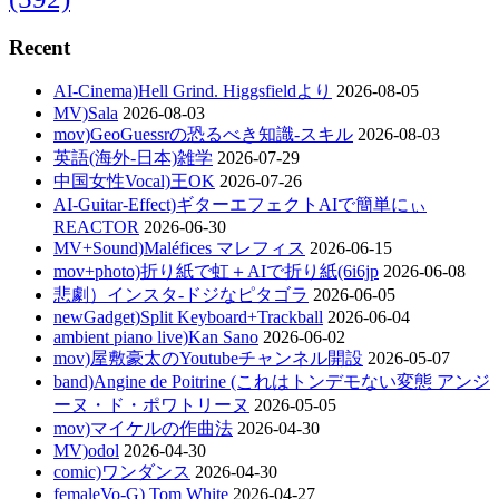
Recent
AI-Cinema)Hell Grind. Higgsfieldより
2026-08-05
MV)Sala
2026-08-03
mov)GeoGuessrの恐るべき知識-スキル
2026-08-03
英語(海外-日本)雑学
2026-07-29
中国女性Vocal)王OK
2026-07-26
AI-Guitar-Effect)ギターエフェクトAIで簡単にぃ
REACTOR
2026-06-30
MV+Sound)Maléfices マレフィス
2026-06-15
mov+photo)折り紙で虹＋AIで折り紙(6i6jp
2026-06-08
悲劇）インスタ-ドジなピタゴラ
2026-06-05
newGadget)Split Keyboard+Trackball
2026-06-04
ambient piano live)Kan Sano
2026-06-02
mov)屋敷豪太のYoutubeチャンネル開設
2026-05-07
band)Angine de Poitrine (これはトンデモない変態 アンジ
ーヌ・ド・ポワトリーヌ
2026-05-05
mov)マイケルの作曲法
2026-04-30
MV)odol
2026-04-30
comic)ワンダンス
2026-04-30
femaleVo-G) Tom White
2026-04-27