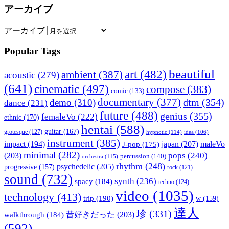
アーカイブ
アーカイブ
Popular Tags
beautiful
art
(482)
ambient
(387)
acoustic
(279)
(641)
cinematic
(497)
compose
(383)
comic
(133)
documentary
(377)
dtm
(354)
demo
(310)
dance
(231)
future
(488)
genius
(355)
femaleVo
(222)
ethnic
(170)
hentai
(588)
guitar
(167)
grotesque
(127)
hypnotic
(114)
idea
(106)
instrument
(385)
impact
(194)
japan
(207)
maleVo
J-pop
(175)
minimal
(282)
pops
(240)
(203)
percussion
(140)
orchestra
(115)
rhythm
(248)
psychedelic
(205)
progressive
(157)
rock
(121)
sound
(732)
synth
(236)
spacy
(184)
techno
(124)
video
(1035)
technology
(413)
trip
(190)
w
(159)
達人
珍
(331)
walkthrough
(184)
昔好きだった
(203)
(592)