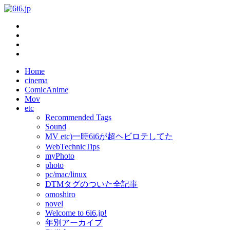
Home
cinema
ComicAnime
Mov
etc
Recommended Tags
Sound
MV etc)一時6i6が超ヘビロテしてた
WebTechnicTips
myPhoto
photo
pc/mac/linux
DTMタグのついた全記事
omoshiro
novel
Welcome to 6i6.jp!
年別アーカイブ