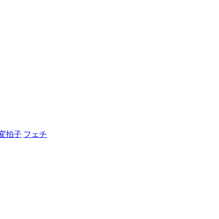
変拍子
フェチ