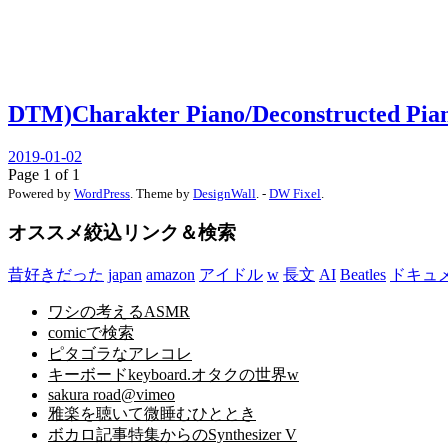
DTM)Charakter Piano/Deconstructed Pia
2019-01-02
Page 1 of 1
Powered by
WordPress
. Theme by
DesignWall
. -
DW Fixel
.
オススメ絞込リンク＆検索
昔好きだった
japan
amazon
アイドル
w
長文
AI
Beatles
ドキュ
ワシの考えるASMR
comicで検索
ピタゴラなアレコレ
キーボードkeyboard.オタクの世界w
sakura road@vimeo
雅楽を聴いて微睡むひととき
ボカロ記事特集からのSynthesizer V