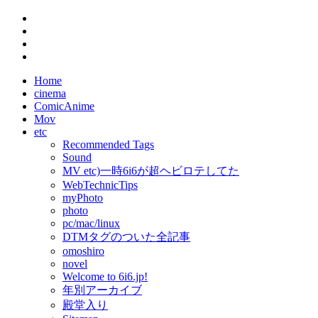
Home
cinema
ComicAnime
Mov
etc
Recommended Tags
Sound
MV etc)一時6i6が超ヘビロテしてた
WebTechnicTips
myPhoto
photo
pc/mac/linux
DTMタグのついた全記事
omoshiro
novel
Welcome to 6i6.jp!
年別アーカイブ
殿堂入り