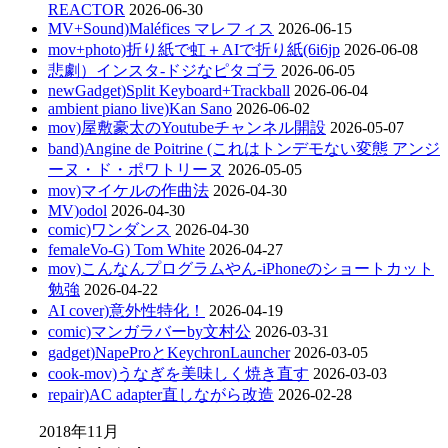
REACTOR
2026-06-30
MV+Sound)Maléfices マレフィス
2026-06-15
mov+photo)折り紙で虹＋AIで折り紙(6i6jp
2026-06-08
悲劇）インスタ-ドジなピタゴラ
2026-06-05
newGadget)Split Keyboard+Trackball
2026-06-04
ambient piano live)Kan Sano
2026-06-02
mov)屋敷豪太のYoutubeチャンネル開設
2026-05-07
band)Angine de Poitrine (これはトンデモない変態 アンジ
ーヌ・ド・ポワトリーヌ
2026-05-05
mov)マイケルの作曲法
2026-04-30
MV)odol
2026-04-30
comic)ワンダンス
2026-04-30
femaleVo-G) Tom White
2026-04-27
mov)こんなんプログラムやん-iPhoneのショートカット
勉強
2026-04-22
AI cover)意外性特化！
2026-04-19
comic)マンガラバーby文村公
2026-03-31
gadget)NapeProとKeychronLauncher
2026-03-05
cook-mov)うなぎを美味しく焼き直す
2026-03-03
repair)AC adapter直しながら改造
2026-02-28
2018年11月