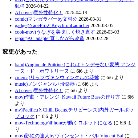
勉強
2026-04-22
AI cover)意外性特化！
2026-04-19
comic)マンガラバーby文村公
2026-03-31
gadget)NapeProとKeychronLauncher
2026-03-05
cook-mov)うなぎを美味しく焼き直す
2026-03-03
repair)AC adapter直しながら改造
2026-02-28
変更があった
band)Angine de Poitrine (これはトンデモない変態 アンジ
ーヌ・ド・ポワトリーヌ
に
6i6
より
cinema)リップヴァンウィンクルの花嫁
に
6i6
より
music)ノンジャンル+珍楽器
に
6i6
より
AI cover)意外性特化！
に
6i6
より
mov)作曲・アレンジ_Kawaii Future Bassの作り方
に
6i6
より
mv)PacificaとChilli Beans.チリビーンズ(内外ガールポッ
プロック
に
6i6
より
mov-Technology)iPhoneが動くロボットになる
に
6i6
よ
り
mov)影絵の達人byヴィンセント・バル Vincent Bal
に