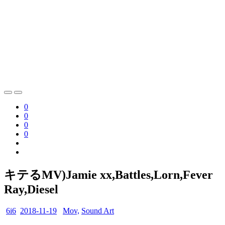
0
0
0
0
キテるMV)Jamie xx,Battles,Lorn,Fever
Ray,Diesel
6i6
2018-11-19
Mov,
Sound Art