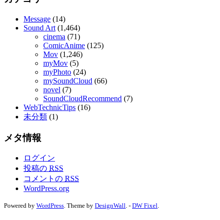
Message
(14)
Sound Art
(1,464)
cinema
(71)
ComicAnime
(125)
Mov
(1,246)
myMov
(5)
myPhoto
(24)
mySoundCloud
(66)
novel
(7)
SoundCloudRecommend
(7)
WebTechnicTips
(16)
未分類
(1)
メタ情報
ログイン
投稿の
RSS
コメントの
RSS
WordPress.org
Powered by
WordPress
. Theme by
DesignWall
. -
DW Fixel
.