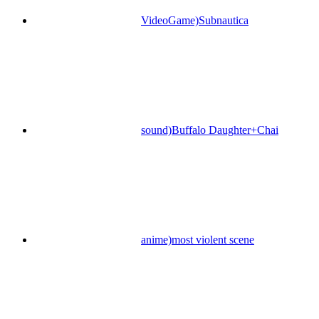
VideoGame)Subnautica
sound)Buffalo Daughter+Chai
anime)most violent scene