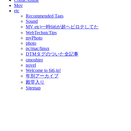
ComicAnime
Mov
etc
Recommended Tags
Sound
MV etc)一時6i6が超ヘビロテしてた
WebTechnicTips
myPhoto
photo
pc/mac/linux
DTMタグのついた全記事
omoshiro
novel
Welcome to 6i6.jp!
年別アーカイブ
殿堂入り
Sitemap