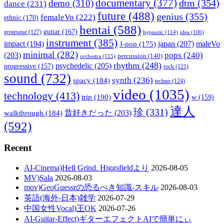
documentary
(377)
dtm
(354)
demo
(310)
dance
(231)
future
(488)
genius
(355)
femaleVo
(222)
ethnic
(170)
hentai
(588)
guitar
(167)
grotesque
(127)
hypnotic
(114)
idea
(106)
instrument
(385)
impact
(194)
japan
(207)
maleVo
J-pop
(175)
minimal
(282)
pops
(240)
(203)
percussion
(140)
orchestra
(115)
rhythm
(248)
psychedelic
(205)
progressive
(157)
rock
(121)
sound
(732)
synth
(236)
spacy
(184)
techno
(124)
video
(1035)
technology
(413)
trip
(190)
w
(159)
達人
珍
(331)
walkthrough
(184)
昔好きだった
(203)
(592)
Recent
AI-Cinema)Hell Grind. Higgsfieldより
2026-08-05
MV)Sala
2026-08-03
mov)GeoGuessrの恐るべき知識-スキル
2026-08-03
英語(海外-日本)雑学
2026-07-29
中国女性Vocal)王OK
2026-07-26
AI-Guitar-Effect)ギターエフェクトAIで簡単にぃ