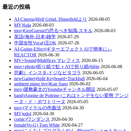
最近の投稿
AI-Cinema)Hell Grind. Higgsfieldより
2026-08-05
MV)Sala
2026-08-03
mov)GeoGuessrの恐るべき知識-スキル
2026-08-03
英語(海外-日本)雑学
2026-07-29
中国女性Vocal)王OK
2026-07-26
AI-Guitar-Effect)ギターエフェクトAIで簡単にぃ
REACTOR
2026-06-30
MV+Sound)Maléfices マレフィス
2026-06-15
mov+photo)折り紙で虹＋AIで折り紙(6i6jp
2026-06-08
悲劇）インスタ-ドジなピタゴラ
2026-06-05
newGadget)Split Keyboard+Trackball
2026-06-04
ambient piano live)Kan Sano
2026-06-02
mov)屋敷豪太のYoutubeチャンネル開設
2026-05-07
band)Angine de Poitrine (これはトンデモない変態 アンジ
ーヌ・ド・ポワトリーヌ
2026-05-05
mov)マイケルの作曲法
2026-04-30
MV)odol
2026-04-30
comic)ワンダンス
2026-04-30
femaleVo-G) Tom White
2026-04-27
mov)こんなんプログラムやん-iPhoneのショートカット