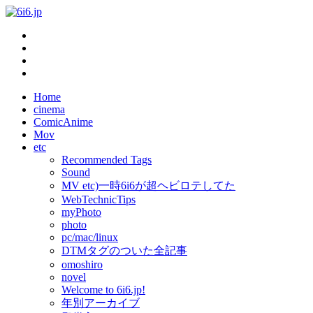
Home
cinema
ComicAnime
Mov
etc
Recommended Tags
Sound
MV etc)一時6i6が超ヘビロテしてた
WebTechnicTips
myPhoto
photo
pc/mac/linux
DTMタグのついた全記事
omoshiro
novel
Welcome to 6i6.jp!
年別アーカイブ