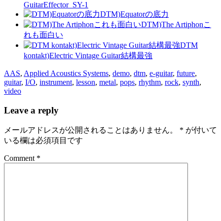
GuitarEffector_SY-1
DTM)Equatorの底力
DTM)The Artiphonこ
れも面白い
DTM
kontakt)Electric Vintage Guitar結構最強
AAS
,
Applied Acoustics Systems
,
demo
,
dtm
,
e-guitar
,
future
,
guitar
,
I/O
,
instrument
,
lesson
,
metal
,
pops
,
rhythm
,
rock
,
synth
,
video
Leave a reply
メールアドレスが公開されることはありません。
*
が付いて
いる欄は必須項目です
Comment *