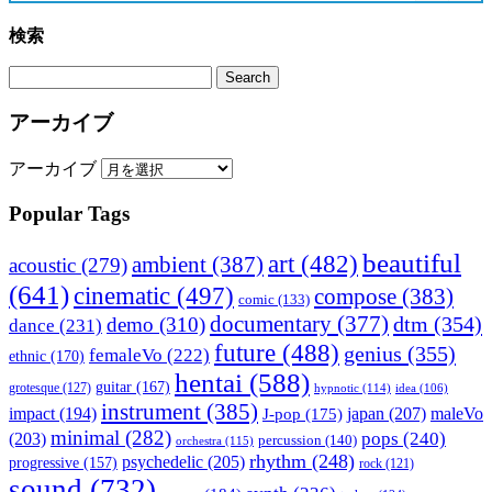
検索
アーカイブ
アーカイブ
Popular Tags
beautiful
art
(482)
ambient
(387)
acoustic
(279)
(641)
cinematic
(497)
compose
(383)
comic
(133)
documentary
(377)
dtm
(354)
demo
(310)
dance
(231)
future
(488)
genius
(355)
femaleVo
(222)
ethnic
(170)
hentai
(588)
guitar
(167)
grotesque
(127)
hypnotic
(114)
idea
(106)
instrument
(385)
impact
(194)
japan
(207)
maleVo
J-pop
(175)
minimal
(282)
pops
(240)
(203)
percussion
(140)
orchestra
(115)
rhythm
(248)
psychedelic
(205)
progressive
(157)
rock
(121)
sound
(732)