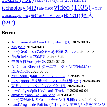
synth
(236)
spacy
(184)
techno
(124)
video
(1035)
technology
(413)
trip
(190)
w
(159)
達人
珍
(331)
walkthrough
(184)
昔好きだった
(203)
(592)
Recent
AI-Cinema)Hell Grind. Higgsfieldより
2026-08-05
MV)Sala
2026-08-03
mov)GeoGuessrの恐るべき知識-スキル
2026-08-03
英語(海外-日本)雑学
2026-07-29
中国女性Vocal)王OK
2026-07-26
AI-Guitar-Effect)ギターエフェクトAIで簡単にぃ
REACTOR
2026-06-30
MV+Sound)Maléfices マレフィス
2026-06-15
mov+photo)折り紙で虹＋AIで折り紙(6i6jp
2026-06-08
悲劇）インスタ-ドジなピタゴラ
2026-06-05
newGadget)Split Keyboard+Trackball
2026-06-04
ambient piano live)Kan Sano
2026-06-02
mov)屋敷豪太のYoutubeチャンネル開設
2026-05-07
band)Angine de Poitrine (これはトンデモない変態 アンジ