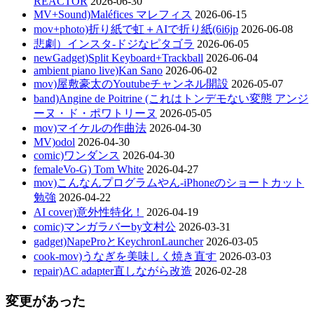
REACTOR
2026-06-30
MV+Sound)Maléfices マレフィス
2026-06-15
mov+photo)折り紙で虹＋AIで折り紙(6i6jp
2026-06-08
悲劇）インスタ-ドジなピタゴラ
2026-06-05
newGadget)Split Keyboard+Trackball
2026-06-04
ambient piano live)Kan Sano
2026-06-02
mov)屋敷豪太のYoutubeチャンネル開設
2026-05-07
band)Angine de Poitrine (これはトンデモない変態 アンジ
ーヌ・ド・ポワトリーヌ
2026-05-05
mov)マイケルの作曲法
2026-04-30
MV)odol
2026-04-30
comic)ワンダンス
2026-04-30
femaleVo-G) Tom White
2026-04-27
mov)こんなんプログラムやん-iPhoneのショートカット
勉強
2026-04-22
AI cover)意外性特化！
2026-04-19
comic)マンガラバーby文村公
2026-03-31
gadget)NapeProとKeychronLauncher
2026-03-05
cook-mov)うなぎを美味しく焼き直す
2026-03-03
repair)AC adapter直しながら改造
2026-02-28
変更があった