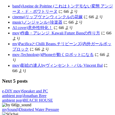
band)Angine de Poitrine (これはトンデモない変態 アンジ
ーヌ・ド・ポワトリーヌ
に
6i6
より
cinema)リップヴァンウィンクルの花嫁
に
6i6
より
music)ノンジャンル+珍楽器
に
6i6
より
AI cover)意外性特化！
に
6i6
より
mov)作曲・アレンジ_Kawaii Future Bassの作り方
に
6i6
より
mv)PacificaとChilli Beans.チリビーンズ(内外ガールポッ
プロック
に
6i6
より
mov-Technology)iPhoneが動くロボットになる
に
6i6
よ
り
mov)影絵の達人byヴィンセント・バル Vincent Bal
に
6i6
より
Next 5 posts
e-DIY mov)Speaker and PC
ambient pop)Jonathan Bree
ambient pop)BEACH HOUSE
mySound)Distorted Water Pressure