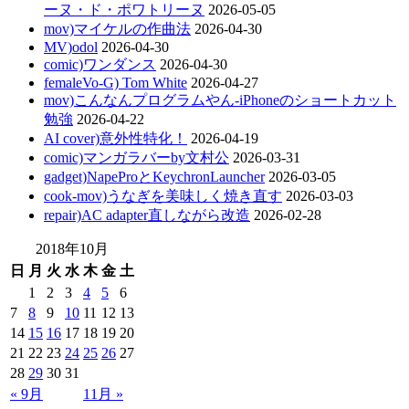
ーヌ・ド・ポワトリーヌ
2026-05-05
mov)マイケルの作曲法
2026-04-30
MV)odol
2026-04-30
comic)ワンダンス
2026-04-30
femaleVo-G) Tom White
2026-04-27
mov)こんなんプログラムやん-iPhoneのショートカット
勉強
2026-04-22
AI cover)意外性特化！
2026-04-19
comic)マンガラバーby文村公
2026-03-31
gadget)NapeProとKeychronLauncher
2026-03-05
cook-mov)うなぎを美味しく焼き直す
2026-03-03
repair)AC adapter直しながら改造
2026-02-28
2018年10月
日
月
火
水
木
金
土
1
2
3
4
5
6
7
8
9
10
11
12
13
14
15
16
17
18
19
20
21
22
23
24
25
26
27
28
29
30
31
« 9月
11月 »