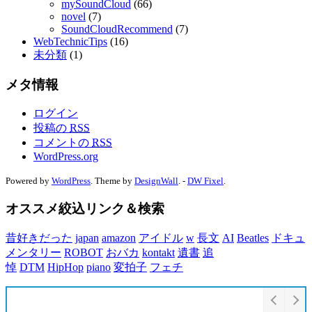
mySoundCloud
(66)
novel
(7)
SoundCloudRecommend
(7)
WebTechnicTips
(16)
未分類
(1)
メタ情報
ログイン
投稿の
RSS
コメントの
RSS
WordPress.org
Powered by
WordPress
. Theme by
DesignWall
. -
DW Fixel
.
オススメ絞込リンク＆検索
昔好きだった
japan
amazon
アイドル
w
長文
AI
Beatles
ドキュ
メンタリー
ROBOT
おバカ
kontakt
遺書
追
悼
DTM
HipHop
piano
変拍子
フェチ